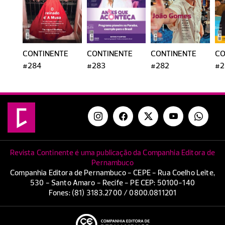
CONTINENTE
CONTINENTE
CONTINENTE
CO
#284
#283
#282
#2
Revista Continente é uma publicação da Companhia Editora de
Pernambuco
Companhia Editora de Pernambuco - CEPE - Rua Coelho Leite,
530 - Santo Amaro - Recife - PE CEP: 50100-140
Fones: (81) 3183.2700 / 0800.0811201