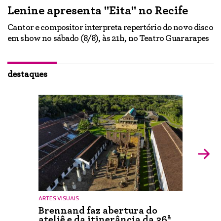
Lenine apresenta "Eita" no Recife
A
Cantor e compositor interpreta repertório do novo disco
Ne
em show no sábado (8/8), às 21h, no Teatro Guararapes
p
em
lo
d
ão
destaques
ARTES VISUAIS
Brennand faz abertura do
ateliê e da itinerância da 36ª