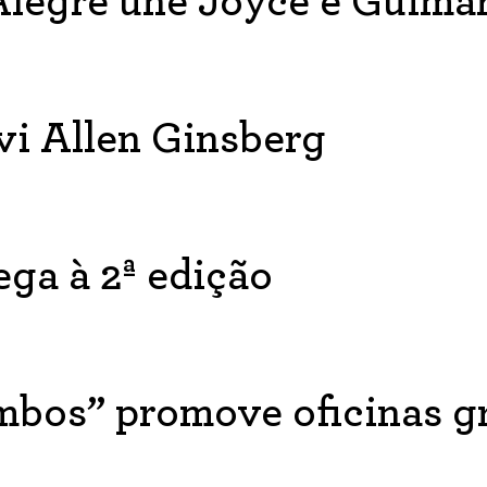
legre une Joyce e Guima
vi Allen Ginsberg
ga à 2ª edição
mbos” promove oficinas gr