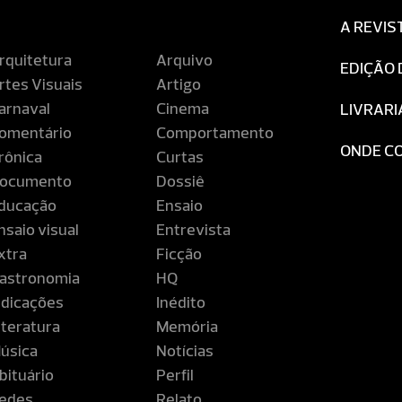
A REVIS
rquitetura
Arquivo
EDIÇÃO 
rtes Visuais
Artigo
arnaval
Cinema
LIVRARI
omentário
Comportamento
ONDE C
rônica
Curtas
ocumento
Dossiê
ducação
Ensaio
nsaio visual
Entrevista
xtra
Ficção
astronomia
HQ
ndicações
Inédito
iteratura
Memória
úsica
Notícias
bituário
Perfil
edes
Relato