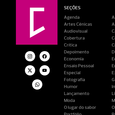
SEÇÕES
Agenda
A
Artes Cênicas
A
Audiovisual
C
Cobertura
C
Crítica
C
Depoimento
D
Economia
E
Ensaio Pessoal
E
Especial
E
Fotografia
G
Humor
I
Lançamento
L
Moda
M
O lugar do sabor
O
Portfólio
R