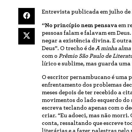
Entrevista publicada em julho de 
“No princípio nem pensava
em re
pessoas falam e falavam em Deus. 
negar a existência divina. E outr
Deus”. O trecho é de
A minha alma 
com o
Prêmio São Paulo de Literat
lírico e sublime, mas guarda uma 
O escritor pernambucano é uma pes
enfrentamento dos problemas deco
meses depois de ter recebido a c
movimentos do lado esquerdo do se
escreva teclando apenas com o de
criar. “Eu adoeci, mas não morri.
conta, ressaltando que escreve tod
literárias e a fazer palestras pelo 