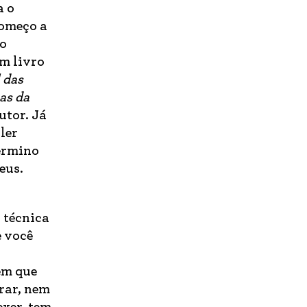
a o
começo a
uo
um livro
 das
as da
utor. Já
ler
termino
eus.
 técnica
 você
em que
arar, nem