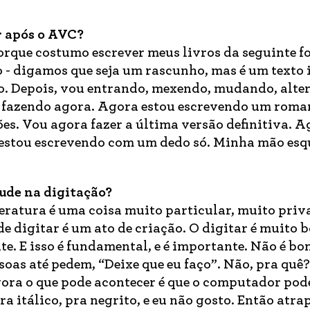
r após o AVC?
rque costumo escrever meus livros da seguinte f
o - digamos que seja um rascunho, mas é um texto i
o. Depois, vou entrando, mexendo, mudando, alte
u fazendo agora. Agora estou escrevendo um roma
ões. Vou agora fazer a última versão definitiva. A
 estou escrevendo com um dedo só. Minha mão es
ude na digitação?
teratura é uma coisa muito particular, muito priv
 de digitar é um ato de criação. O digitar é muito 
e. E isso é fundamental, e é importante. Não é b
soas até pedem, “Deixe que eu faço”. Não, pra quê?
gora o que pode acontecer é que o computador po
a itálico, pra negrito, e eu não gosto. Então atr