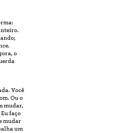
orma:
nteiro.
rando;
nce.
gora, o
querda
ada. Você
bom. Ou o
om mudar,
 Eu faço
de mudar
apalha um