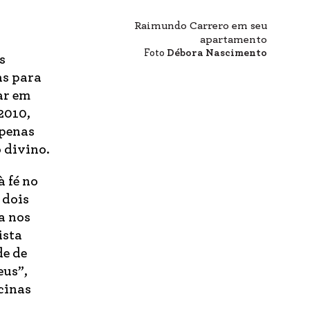
Raimundo Carrero em seu
apartamento
Foto
Débora Nascimento
s
as para
ar em
2010,
apenas
 divino.
 fé no
 dois
a nos
ista
de de
eus”,
icinas