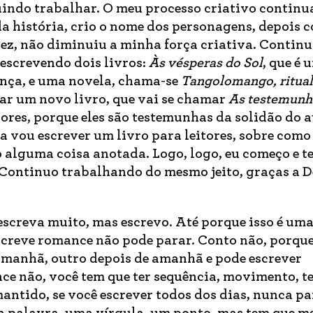
uindo trabalhar. O meu processo criativo continu
 história, crio o nome dos personagens, depois 
dez, não diminuiu a minha força criativa. Contin
escrevendo dois livros:
Às vésperas do Sol
, que é 
ença, e uma novela, chama-se
Tangolomango, ritual
çar um novo livro, que vai se chamar
As testemunh
itores, porque eles são testemunhas da solidão do a
a vou escrever um livro para leitores, sobre como 
o alguma coisa anotada. Logo, logo, eu começo e 
. Continuo trabalhando do mesmo jeito, graças a D
escreva muito, mas escrevo. Até porque isso é uma
creve romance não pode parar. Conto não, porque
amanhã, outro depois de amanhã e pode escrever
e não, você tem que ter sequência, movimento, t
mantido, se você escrever todos dos dias, nunca p