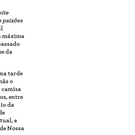
oite
s paixões
il
ga máxima
 passado
se da
ma tarde
mãs o
a camisa
os, entre
cio da
de
tual, e
 de Nossa