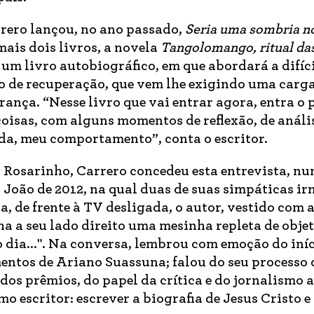
rrero lançou, no ano passado,
Seria uma sombria n
ais dois livros, a novela
Tangolomango, ritual da
, um livro autobiográfico, em que abordará a difíc
so de recuperação, que vem lhe exigindo uma car
rança. “Nesse livro que vai entrar agora, entra o
oisas, com alguns momentos de reflexão, de análi
da, meu comportamento”, conta o escritor.
 Rosarinho, Carrero concedeu esta entrevista, nu
o João de 2012, na qual duas de suas simpáticas ir
 de frente à TV desligada, o autor, vestido com 
nha a seu lado direito uma mesinha repleta de objet
do dia...". Na conversa, lembrou com emoção do iní
entos de Ariano Suassuna; falou do seu processo 
dos prêmios, do papel da crítica e do jornalismo a
escritor: escrever a biografia de Jesus Cristo e