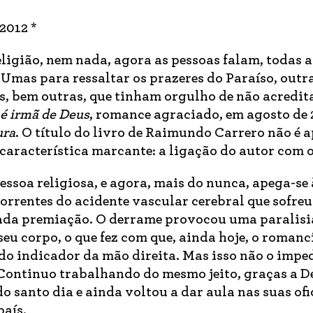
2012 *
ligião, nem nada, agora as pessoas falam, todas a
Umas para ressaltar os prazeres do Paraíso, outr
as, bem outras, que tinham orgulho de não acredit
é irmã de Deus
, romance agraciado, em agosto de 
ura
. O título do livro de Raimundo Carrero não é 
característica marcante: a ligação do autor com o
soa religiosa, e agora, mais do nunca, apega-se à
rrentes do acidente vascular cerebral que sofreu
itada premiação. O derrame provocou uma paralisi
u corpo, o que fez com que, ainda hoje, o romanc
do indicador da mão direita. Mas isso não o impe
 Continuo trabalhando do mesmo jeito, graças a D
o santo dia e ainda voltou a dar aula nas suas of
país.