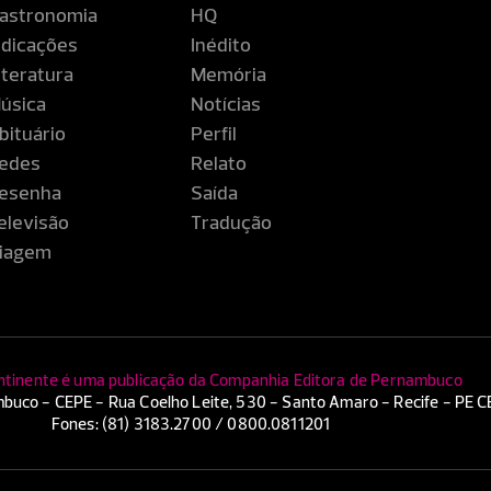
astronomia
HQ
ndicações
Inédito
iteratura
Memória
úsica
Notícias
bituário
Perfil
edes
Relato
esenha
Saída
elevisão
Tradução
iagem
ntinente é uma publicação da Companhia Editora de Pernambuco
buco - CEPE - Rua Coelho Leite, 530 - Santo Amaro - Recife - PE 
Fones: (81) 3183.2700 / 0800.0811201