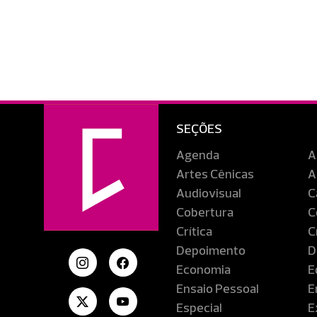
SEÇÕES
Agenda
A
Artes Cênicas
A
Audiovisual
C
Cobertura
C
Crítica
C
Depoimento
D
Economia
E
Ensaio Pessoal
E
Especial
E