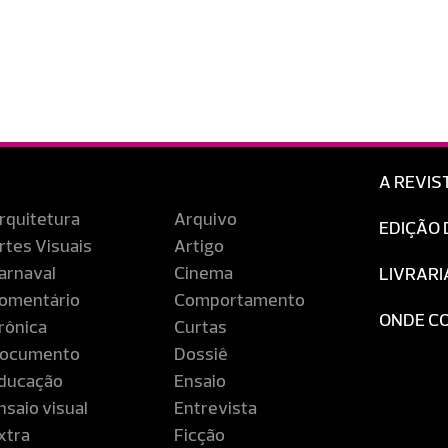
A REVIS
rquitetura
Arquivo
EDIÇÃO 
rtes Visuais
Artigo
arnaval
Cinema
LIVRARI
omentário
Comportamento
ONDE C
rônica
Curtas
ocumento
Dossiê
ducação
Ensaio
nsaio visual
Entrevista
xtra
Ficção