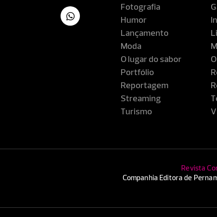
Fotografia
G
Humor
I
Lançamento
L
Moda
M
O lugar do sabor
O
Portfólio
R
Reportagem
R
Streaming
T
Turismo
V
Revista Co
Companhia Editora de Pernam