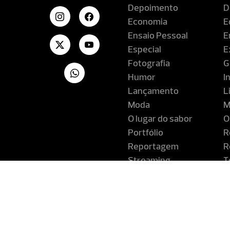
Depoimento
D
Economia
E
Ensaio Pessoal
E
Especial
E
Fotografia
G
Humor
I
Lançamento
L
Moda
M
O lugar do sabor
O
Portfólio
R
Reportagem
R
Streaming
T
Turismo
V