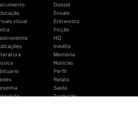
ocumento
Dossiê
ducação
Ensaio
nsaio visual
Entrevista
xtra
Ficção
astronomia
HQ
ndicações
Inédito
iteratura
Memória
úsica
Notícias
bituário
Perfil
edes
Relato
esenha
Saída
elevisão
Tradução
iagem