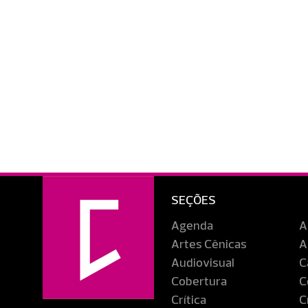
SEÇÕES
Agenda
A
Artes Cênicas
A
Audiovisual
C
Cobertura
C
Crítica
C