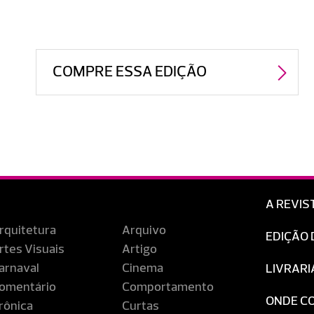
COMPRE ESSA EDIÇÃO
A REVIS
rquitetura
Arquivo
EDIÇÃO 
rtes Visuais
Artigo
arnaval
Cinema
LIVRARI
omentário
Comportamento
ONDE C
rônica
Curtas