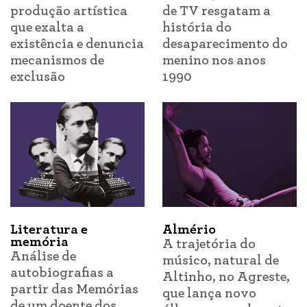
produção artística
de TV resgatam a
que exalta a
história do
existência e denuncia
desaparecimento do
mecanismos de
menino nos anos
exclusão
1990
Literatura e
Almério
memória
A trajetória do
Análise de
músico, natural de
autobiografias a
Altinho, no Agreste,
partir das Memórias
que lança novo
de um doente dos