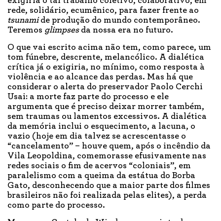
exigiria o tal trabalho coletivo, colaborativo, em
rede, solidário, ecumênico, para fazer frente ao
tsunami
de produção do mundo contemporâneo.
Teremos
glimpses
da nossa era no futuro.
O que vai escrito acima não tem, como parece, um
tom fúnebre, descrente, melancólico. A dialética
crítica já o exigiria, no mínimo, como resposta à
violência e ao alcance das perdas. Mas há que
considerar o alerta do preservador Paolo Cerchi
Usai: a morte faz parte do processo e ele
argumenta que é preciso deixar morrer também,
sem traumas ou lamentos excessivos. A dialética
da memória inclui o esquecimento, a lacuna, o
vazio (hoje em dia talvez se acrescentasse o
“cancelamento” – houve quem, após o incêndio da
Vila Leopoldina, comemorasse efusivamente nas
redes sociais o fim de acervos “coloniais”, em
paralelismo com a queima da estátua do Borba
Gato, desconhecendo que a maior parte dos filmes
brasileiros não foi realizada pelas elites), a perda
como parte do processo.