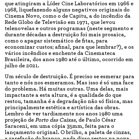
que atingiram a Líder Cine Laboratórios em 1966 e
1968, liquefazendo alguns negativos originais do
Cinema Novo, como o de Capitu, a do incêndio da
Rede Globo de Televisão em 1971, que levou
telenovelas e outros programas (neste segmento e
durante décadas a destruição foi mais prosaica,
como o apagar sistemático de fitas, para
economizar custos; afinal, para que lembrar?), e os
vários incêndios e enchente da Cinemateca
Brasileira, dos anos 1980 até o último, ocorrido em
julho de 2021.
Um século de destruição. É preciso se esmerar para
tanto e nós nos esmeramos. Mas isso é só uma face
do problema. Há muitas outras. Uma delas, mais
impactante a esta altura, é a qualidade do que
restou, tamanha é a degradação não só física, mas
principalmente estética e artística das obras.
Lembro de ver tardiamente nos anos 1980 uma
projeção de
Porto das Caixas
, de Paulo César
Saraceni, em uma cópia 35mm, feita para o
lançamento original. O brilho, a paleta de cinzas,
a rarefação do branco, nada disso restou na nova