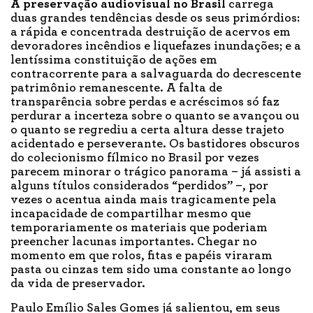
A preservação
audiovisual no Brasil
carrega
duas grandes tendências desde os seus primórdios:
a rápida e concentrada destruição de acervos em
devoradores incêndios e liquefazes inundações; e a
lentíssima constituição de ações em
contracorrente para a salvaguarda do decrescente
patrimônio remanescente. A falta de
transparência sobre perdas e acréscimos só faz
perdurar a incerteza sobre o quanto se avançou ou
o quanto se regrediu a certa altura desse trajeto
acidentado e perseverante. Os bastidores obscuros
do colecionismo fílmico no Brasil por vezes
parecem minorar o trágico panorama – já assisti a
alguns títulos considerados “perdidos” –, por
vezes o acentua ainda mais tragicamente pela
incapacidade de compartilhar mesmo que
temporariamente os materiais que poderiam
preencher lacunas importantes. Chegar no
momento em que rolos, fitas e papéis viraram
pasta ou cinzas tem sido uma constante ao longo
da vida de preservador.
Paulo Emílio Sales Gomes já salientou, em seus