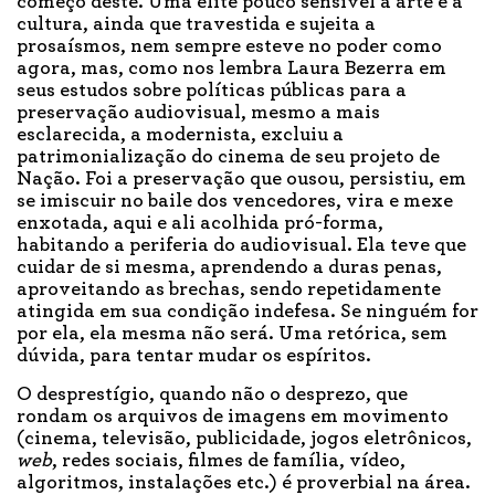
começo deste. Uma elite pouco sensível à arte e a
cultura, ainda que travestida e sujeita a
prosaísmos, nem sempre esteve no poder como
agora, mas, como nos lembra Laura Bezerra em
seus estudos sobre políticas públicas para a
preservação audiovisual, mesmo a mais
esclarecida, a modernista, excluiu a
patrimonialização do cinema de seu projeto de
Nação. Foi a preservação que ousou, persistiu, em
se imiscuir no baile dos vencedores, vira e mexe
enxotada, aqui e ali acolhida pró-forma,
habitando a periferia do audiovisual. Ela teve que
cuidar de si mesma, aprendendo a duras penas,
aproveitando as brechas, sendo repetidamente
atingida em sua condição indefesa. Se ninguém for
por ela, ela mesma não será. Uma retórica, sem
dúvida, para tentar mudar os espíritos.
O desprestígio, quando não o desprezo, que
rondam os arquivos de imagens em movimento
(cinema, televisão, publicidade, jogos eletrônicos,
web
, redes sociais, filmes de família, vídeo,
algoritmos, instalações etc.) é proverbial na área.