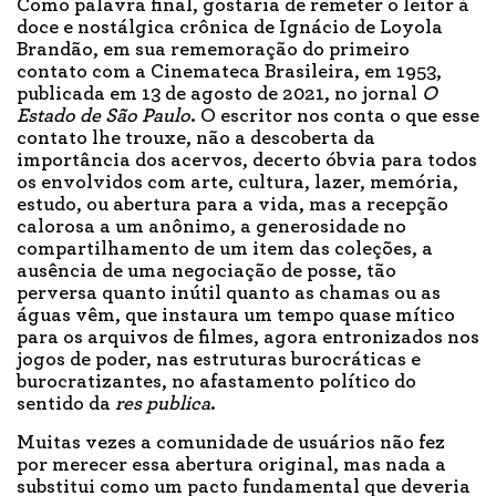
Como palavra final, gostaria de remeter o leitor à
doce e nostálgica crônica de Ignácio de Loyola
Brandão, em sua rememoração do primeiro
contato com a Cinemateca Brasileira, em 1953,
publicada em 13 de agosto de 2021, no jornal
O
Estado de São Paulo
. O escritor nos conta o que esse
contato lhe trouxe, não a descoberta da
importância dos acervos, decerto óbvia para todos
os envolvidos com arte, cultura, lazer, memória,
estudo, ou abertura para a vida, mas a recepção
calorosa a um anônimo, a generosidade no
compartilhamento de um item das coleções, a
ausência de uma negociação de posse, tão
perversa quanto inútil quanto as chamas ou as
águas vêm, que instaura um tempo quase mítico
para os arquivos de filmes, agora entronizados nos
jogos de poder, nas estruturas burocráticas e
burocratizantes, no afastamento político do
sentido da
res publica
.
Muitas vezes a comunidade de usuários não fez
por merecer essa abertura original, mas nada a
substitui como um pacto fundamental que deveria