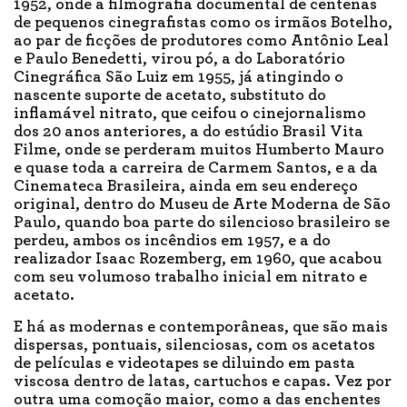
1952, onde a filmografia documental de centenas
de pequenos cinegrafistas como os irmãos Botelho,
ao par de ficções de produtores como Antônio Leal
e Paulo Benedetti, virou pó, a do Laboratório
Cinegráfica São Luiz em 1955, já atingindo o
nascente suporte de acetato, substituto do
inflamável nitrato, que ceifou o cinejornalismo
dos 20 anos anteriores, a do estúdio Brasil Vita
Filme, onde se perderam muitos Humberto Mauro
e quase toda a carreira de Carmem Santos, e a da
Cinemateca Brasileira, ainda em seu endereço
original, dentro do Museu de Arte Moderna de São
Paulo, quando boa parte do silencioso brasileiro se
perdeu, ambos os incêndios em 1957, e a do
realizador Isaac Rozemberg, em 1960, que acabou
com seu volumoso trabalho inicial em nitrato e
acetato.
E há as modernas e contemporâneas, que são mais
dispersas, pontuais, silenciosas, com os acetatos
de películas e videotapes se diluindo em pasta
viscosa dentro de latas, cartuchos e capas. Vez por
outra uma comoção maior, como a das enchentes