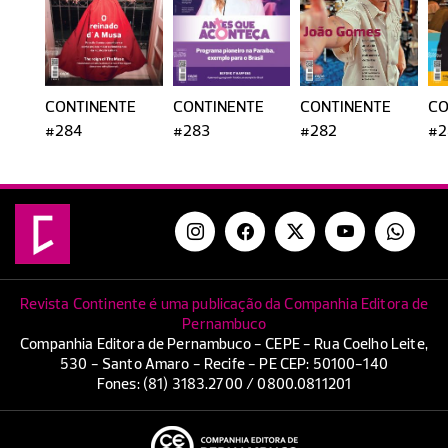
CONTINENTE
CONTINENTE
CONTINENTE
CO
#284
#283
#282
#2
Revista Continente é uma publicação da Companhia Editora de
Pernambuco
Companhia Editora de Pernambuco - CEPE - Rua Coelho Leite,
530 - Santo Amaro - Recife - PE CEP: 50100-140
Fones: (81) 3183.2700 / 0800.0811201