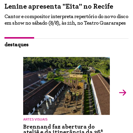
Lenine apresenta "Eita" no Recife
A
Cantor e compositor interpreta repertório do novo disco
Ne
em show no sábado (8/8), às 21h, no Teatro Guararapes
p
em
lo
d
ão
destaques
ARTES VISUAIS
Brennand faz abertura do
ateliê e da itinerância da 36ª