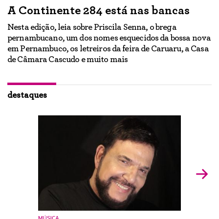
A Continente 284 está nas bancas
“
a
Nesta edição, leia sobre Priscila Senna, o brega
pernambucano, um dos nomes esquecidos da bossa nova
E
em Pernambuco, os letreiros da feira de Caruaru, a Casa
lo
h
de Câmara Cascudo e muito mais
ão
Ig
br
destaques
MÚSICA