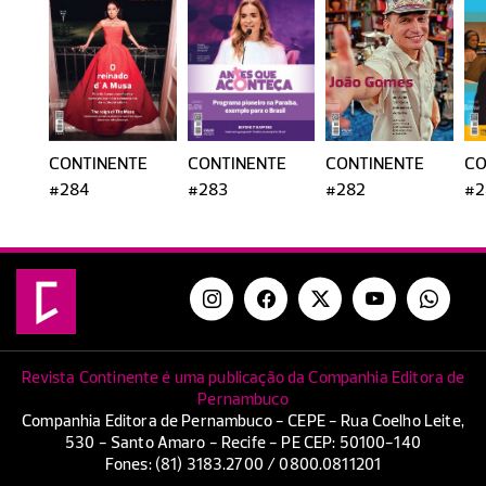
CONTINENTE
CONTINENTE
CONTINENTE
CO
#284
#283
#282
#2
Revista Continente é uma publicação da Companhia Editora de
Pernambuco
Companhia Editora de Pernambuco - CEPE - Rua Coelho Leite,
530 - Santo Amaro - Recife - PE CEP: 50100-140
Fones: (81) 3183.2700 / 0800.0811201