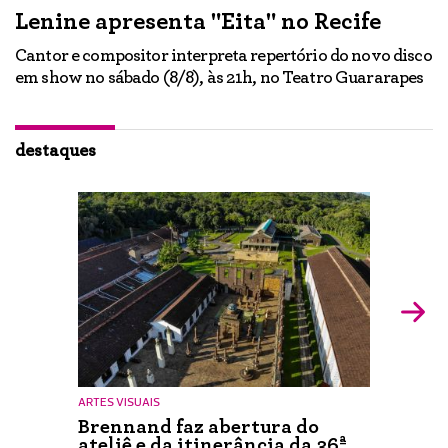
Lenine apresenta "Eita" no Recife
A
Cantor e compositor interpreta repertório do novo disco
Ne
em show no sábado (8/8), às 21h, no Teatro Guararapes
p
em
lo
d
ão
destaques
ARTES VISUAIS
Brennand faz abertura do
ateliê e da itinerância da 36ª