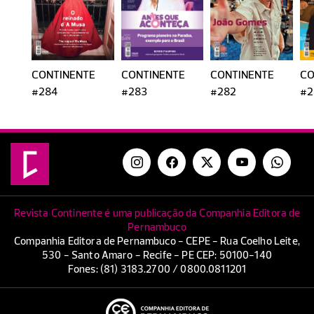
CONTINENTE
CONTINENTE
CONTINENTE
CO
#284
#283
#282
#2
Revista Continente é uma publicação da Companhia Editora de
Pernambuco
Companhia Editora de Pernambuco - CEPE - Rua Coelho Leite,
530 - Santo Amaro - Recife - PE CEP: 50100-140
Fones: (81) 3183.2700 / 0800.0811201