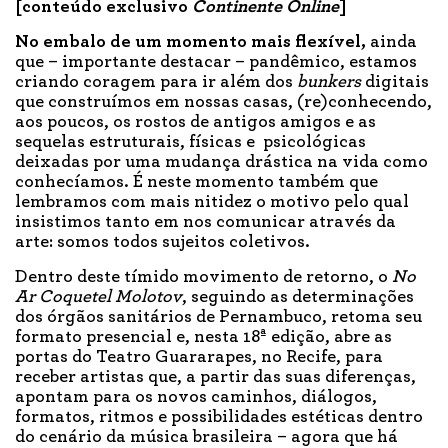
[conteúdo exclusivo
Continente Online
]
No embalo de um momento mais flexível,
ainda
que – importante destacar – pandêmico, estamos
criando coragem para ir além dos
bunkers
digitais
que construímos em nossas casas, (re)conhecendo,
aos poucos, os rostos de antigos amigos e as
sequelas estruturais, físicas e psicológicas
deixadas por uma mudança drástica na vida como
conhecíamos. É neste momento também que
lembramos com mais nitidez o motivo pelo qual
insistimos tanto em nos comunicar através da
arte: somos todos sujeitos coletivos.
Dentro deste tímido movimento de retorno, o
No
Ar Coquetel Molotov
, seguindo as determinações
dos órgãos sanitários de Pernambuco, retoma seu
formato presencial e, nesta 18ª edição, abre as
portas do Teatro Guararapes, no Recife, para
receber artistas que, a partir das suas diferenças,
apontam para os novos caminhos, diálogos,
formatos, ritmos e possibilidades estéticas dentro
do cenário da música brasileira – agora que há