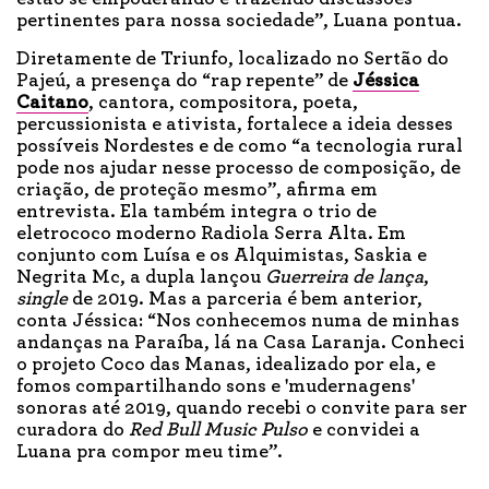
pertinentes para nossa sociedade”, Luana pontua.
Diretamente de Triunfo, localizado no Sertão do
Pajeú, a presença do “rap repente” de
Jéssica
Caitano
, cantora, compositora, poeta,
percussionista e ativista, fortalece a ideia desses
possíveis Nordestes e de como “a tecnologia rural
pode nos ajudar nesse processo de composição, de
criação, de proteção mesmo”, afirma em
entrevista. Ela também integra o trio de
eletrococo moderno Radiola Serra Alta. Em
conjunto com Luísa e os Alquimistas, Saskia e
Negrita Mc, a dupla lançou
Guerreira de lança
,
single
de 2019. Mas a parceria é bem anterior,
conta Jéssica: “Nos conhecemos numa de minhas
andanças na Paraíba, lá na Casa Laranja. Conheci
o projeto Coco das Manas, idealizado por ela, e
fomos compartilhando sons e 'mudernagens'
sonoras até 2019, quando recebi o convite para ser
curadora do
Red Bull Music Pulso
e convidei a
Luana pra compor meu time”.