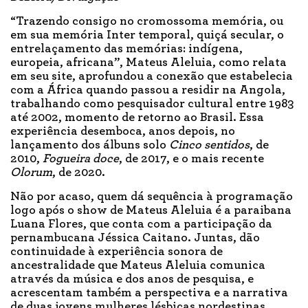
“Trazendo consigo no cromossoma memória, ou
em sua memória Inter temporal, quiçá secular, o
entrelaçamento das memórias: indígena,
europeia, africana”, Mateus Aleluia, como relata
em seu site, aprofundou a conexão que estabelecia
com a África quando passou a residir na Angola,
trabalhando como pesquisador cultural entre 1983
até 2002, momento de retorno ao Brasil. Essa
experiência desemboca, anos depois, no
lançamento dos álbuns solo
Cinco sentidos
, de
2010,
Fogueira doce
, de 2017, e o mais recente
Olorum
, de 2020.
Não por acaso, quem dá sequência à programação
logo após o show de Mateus Aleluia é a paraibana
Luana Flores, que conta com a participação da
pernambucana Jéssica Caitano. Juntas, dão
continuidade à experiência sonora de
ancestralidade que Mateus Aleluia comunica
através da música e dos anos de pesquisa, e
acrescentam também a perspectiva e a narrativa
de duas jovens mulheres lésbicas nordestinas,