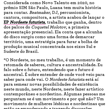
Considerada como Novo Talento em 2020, no
prêmio SIM São Paulo, Luana tem muita história
para contar.
Beatmaker
, DJ, percussionista,
cantora, compositora, a artista acabou de lançar o
EP
Nordeste futurista
, trabalho que ganha, dentro
dos palcos do
Coquetel Molotov
, a primeira
apresentação presencial. Ela conta que a alcunha
do disco surgiu como uma forma de demarcar
território, uma estratégia para furar a bolha de
produção musical concentrada nos eixos Sul e
Sudeste do Brasil.
“O Nordeste, no meu trabalho, é um momento de
retomada de saberes, cultura e ancestralidade. Eu
falo sobre o futuro, entendendo que o futuro é
ancestral. É sobre entender de onde você veio para
saber para onde vai. O
Nordeste futurista
está aí
para semear novas possibilidades de existência
neste mundo, neste Nordeste, neste fazer artístico
contemporâneo e nordestino. Algumas pessoas me
perguntam se é um movimento e por quê não? Um
movimento de mulheres lésbicas e nordestinas que
estão se empoderando e trazendo discussões