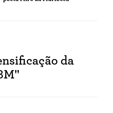
nsificação da
ABM"