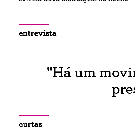
entrevista
"Há um movim
pre
curtas