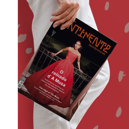
o
ado em
eiras,
ife,
ade a
va