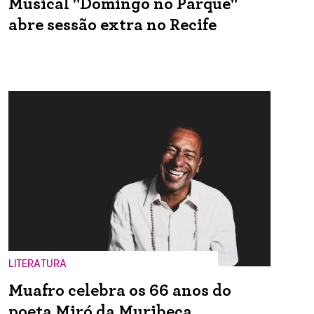
Musical "Domingo no Parque"
abre sessão extra no Recife
LITERATURA
Muafro celebra os 66 anos do
poeta Miró da Muribeca