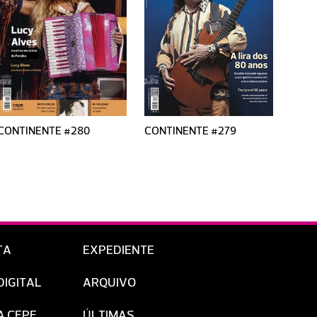
CONTINENTE #280
CONTINENTE #279
CONT
TA
EXPEDIENTE
DIGITAL
ARQUIVO
A CEPE
ÚLTIMAS