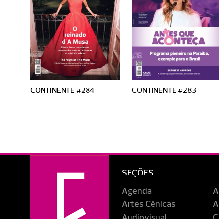
CONTINENTE #284
CONTINENTE #283
SEÇÕES
Agenda
A
Artes Cênicas
A
Audiovisual
C