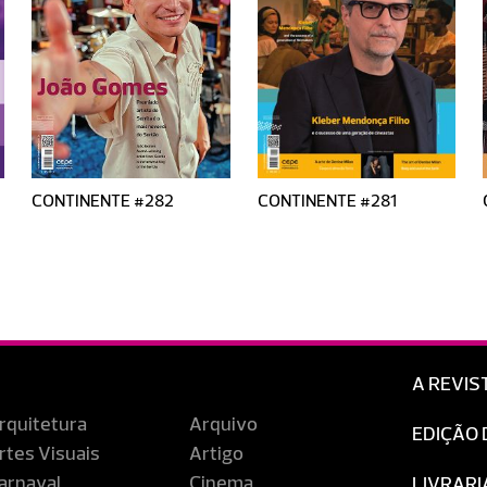
CONTINENTE #282
CONTINENTE #281
A REVIS
rquitetura
Arquivo
EDIÇÃO 
rtes Visuais
Artigo
arnaval
Cinema
LIVRARI