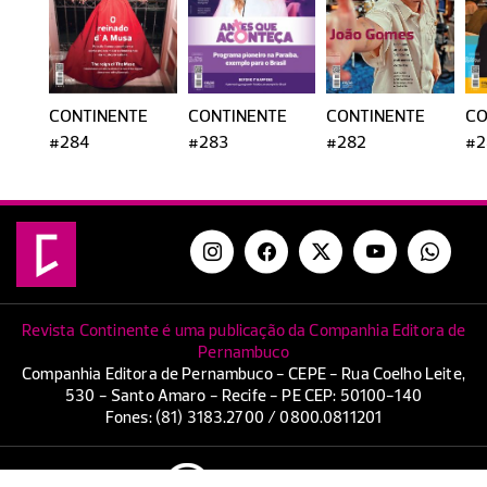
CONTINENTE
CONTINENTE
CONTINENTE
CO
#284
#283
#282
#2
Revista Continente é uma publicação da Companhia Editora de
Pernambuco
Companhia Editora de Pernambuco - CEPE - Rua Coelho Leite,
530 - Santo Amaro - Recife - PE CEP: 50100-140
Fones: (81) 3183.2700 / 0800.0811201