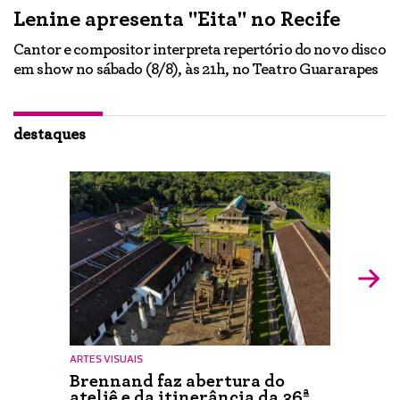
Lenine apresenta "Eita" no Recife
A
Cantor e compositor interpreta repertório do novo disco
Ne
em show no sábado (8/8), às 21h, no Teatro Guararapes
p
em
lo
d
ão
destaques
ARTES VISUAIS
Brennand faz abertura do
ateliê e da itinerância da 36ª