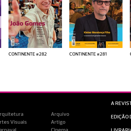
CONTINENTE #282
CONTINENTE #281
A REVIS
rquitetura
Arquivo
EDIÇÃO 
rtes Visuais
Artigo
arnaval
Cinema
LIVRARI