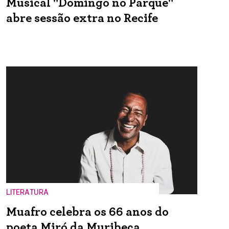
Musical "Domingo no Parque"
abre sessão extra no Recife
LITERATURA
Muafro celebra os 66 anos do
poeta Miró da Muribeca