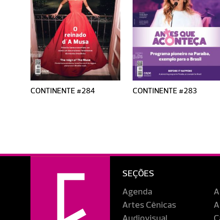
CONTINENTE #284
CONTINENTE #283
SEÇÕES
Agenda
A
Artes Cênicas
A
Audiovisual
C