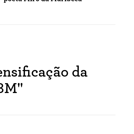
nsificação da
ABM"