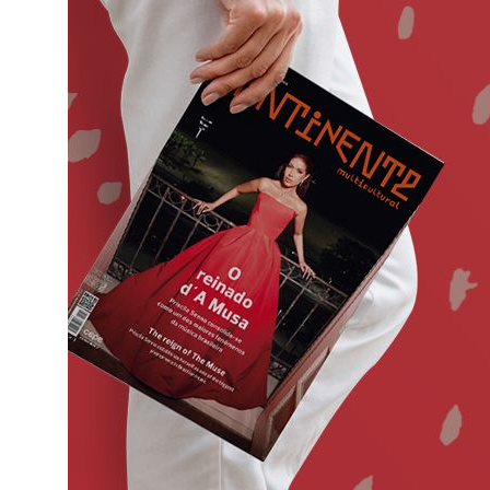
o
ado em
eiras,
ife,
ade a
va