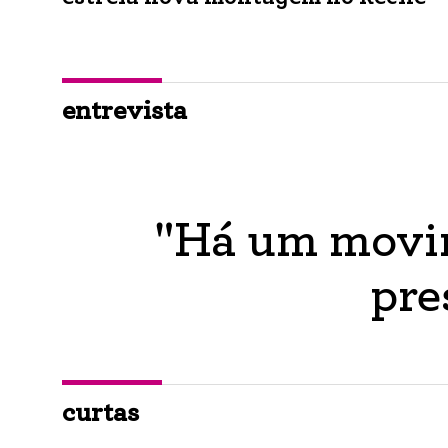
entrevista
"Há um movim
pre
curtas