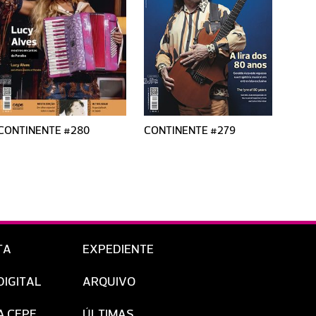
CONTINENTE #280
CONTINENTE #279
CONT
TA
EXPEDIENTE
DIGITAL
ARQUIVO
A CEPE
ÚLTIMAS