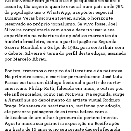
Ao conversar com jornalistas e pesquisadores sobre o
assunto, tão urgente quanto crucial num país onde 76%
da população usa o WhatsApp, a repórter especial
Luciana Veras buscou entrever, ainda, o horizonte
reservado ao próprio jornalismo. Se vivo fosse, Joel
Silveira completaria cem anos e decerto usaria sua
experiência na cobertura de episódios marcantes da
história brasileira, como a participação na Segunda
Guerra Mundial e o Golpe de 1964, para contribuir com
o debate. Silveira é tema do perfil desta edição, assinado
por Marcelo Abreu.
Por fim, trazemos o respiro da literatura e da natureza.
Na primeira seara, o escritor pernambucano José Luiz
Passos costura um diálogo ficcional a partir do norte-
americano Philip Roth, falecido em maio, e outros por
ele influenciados, como Ian McEwan. Na segunda, surge
a Amazônia no depoimento do artista visual Rodrigo
Braga. Manauara de nascimento, recifense por adoção,
ele percorre paisagens de extrema beleza com a
delicadeza de um olhar à procura do pertencimento.
Agosto marca sua primeira exposição no Recife após
um hiato de 10 anos e, no seu resgate daquela fecunda