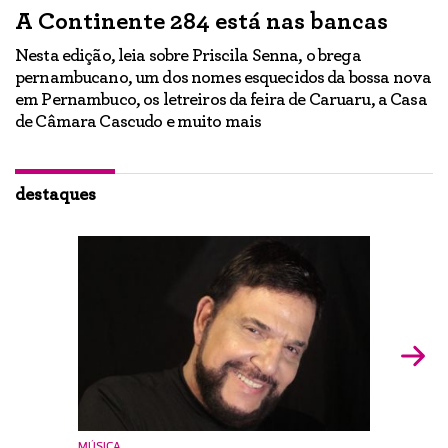
A Continente 284 está nas bancas
“
a
Nesta edição, leia sobre Priscila Senna, o brega
pernambucano, um dos nomes esquecidos da bossa nova
E
em Pernambuco, os letreiros da feira de Caruaru, a Casa
lo
h
de Câmara Cascudo e muito mais
ão
Ig
br
destaques
MÚSICA