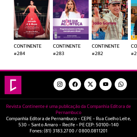
CONTINENTE
CONTINENTE
CONTINENTE
CO
#284
#283
#282
#2
Revista Continente é uma publicação da Companhia Editora de
Pernambuco
Companhia Editora de Pernambuco - CEPE - Rua Coelho Leite,
530 - Santo Amaro - Recife - PE CEP: 50100-140
Fones: (81) 3183.2700 / 0800.0811201