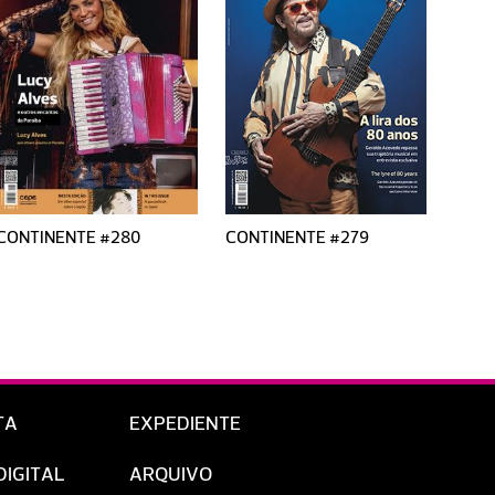
CONTINENTE #280
CONTINENTE #279
CONT
TA
EXPEDIENTE
DIGITAL
ARQUIVO