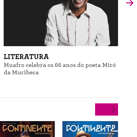
LITERATURA
Muafro celebra os 66 anos do poeta Miró
G
da Muribeca
d