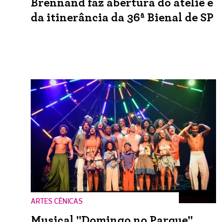
Brennand faz abertura do ateliê e
da itinerância da 36ª Bienal de SP
ARTES CÊNICAS
Musical "Domingo no Parque"