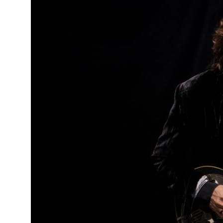
o
ado em
eiras,
ife,
ade a
va