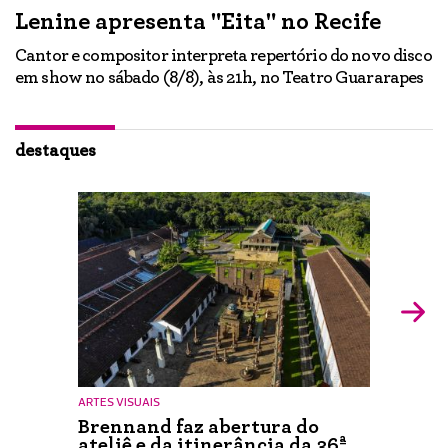
Lenine apresenta "Eita" no Recife
A
Cantor e compositor interpreta repertório do novo disco
Ne
em show no sábado (8/8), às 21h, no Teatro Guararapes
p
em
lo
d
ão
destaques
ARTES VISUAIS
Brennand faz abertura do
ateliê e da itinerância da 36ª