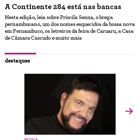
A Continente 284 está nas bancas
“
a
Nesta edição, leia sobre Priscila Senna, o brega
pernambucano, um dos nomes esquecidos da bossa nova
E
em Pernambuco, os letreiros da feira de Caruaru, a Casa
lo
h
de Câmara Cascudo e muito mais
ão
Ig
br
destaques
MÚSICA