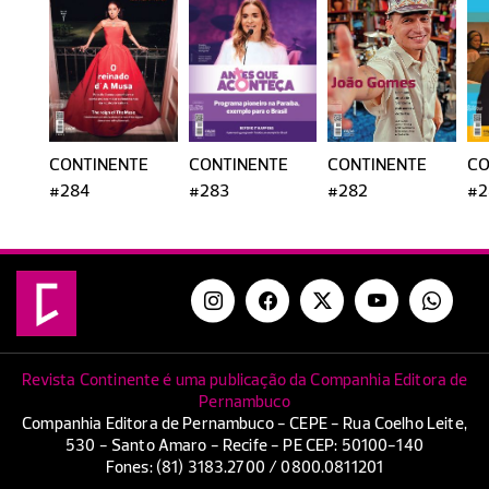
CONTINENTE
CONTINENTE
CONTINENTE
CO
#284
#283
#282
#2
Revista Continente é uma publicação da Companhia Editora de
Pernambuco
Companhia Editora de Pernambuco - CEPE - Rua Coelho Leite,
530 - Santo Amaro - Recife - PE CEP: 50100-140
Fones: (81) 3183.2700 / 0800.0811201