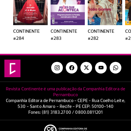
CONTINENTE
CONTINENTE
CONTINENTE
CO
#284
#283
#282
#2
Revista Continente é uma publicação da Companhia Editora de
Pernambuco
Companhia Editora de Pernambuco - CEPE - Rua Coelho Leite,
530 - Santo Amaro - Recife - PE CEP: 50100-140
Fones: (81) 3183.2700 / 0800.0811201