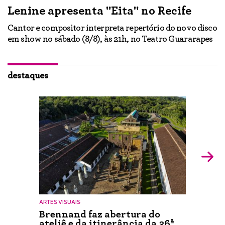
Lenine apresenta "Eita" no Recife
A
Cantor e compositor interpreta repertório do novo disco
Ne
em show no sábado (8/8), às 21h, no Teatro Guararapes
p
em
lo
d
ão
destaques
ARTES VISUAIS
Brennand faz abertura do
ateliê e da itinerância da 36ª