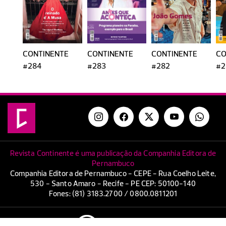
CONTINENTE
CONTINENTE
CONTINENTE
CO
#284
#283
#282
#2
Revista Continente é uma publicação da Companhia Editora de
Pernambuco
Companhia Editora de Pernambuco - CEPE - Rua Coelho Leite,
530 - Santo Amaro - Recife - PE CEP: 50100-140
Fones: (81) 3183.2700 / 0800.0811201