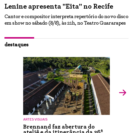
Lenine apresenta "Eita" no Recife
A
Cantor e compositor interpreta repertório do novo disco
Ne
em show no sábado (8/8), às 21h, no Teatro Guararapes
p
em
lo
d
ão
destaques
ARTES VISUAIS
Brennand faz abertura do
ateliê e da itinerância da 36ª