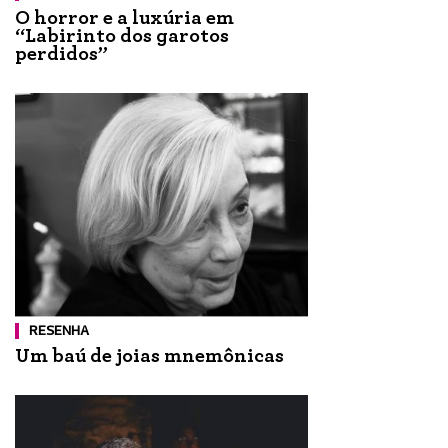
O horror e a luxúria em
“Labirinto dos garotos
perdidos”
RESENHA
Um baú de joias mnemônicas