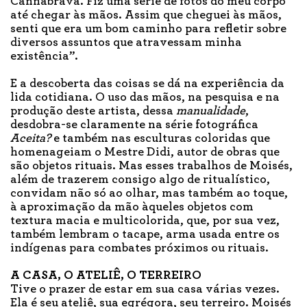
Cannabrava. Fiz uma série de fotos do meu corpo
até chegar às mãos. Assim que cheguei às mãos,
senti que era um bom caminho para refletir sobre
diversos assuntos que atravessam minha
existência”.
E a descoberta das coisas se dá na experiência da
lida cotidiana. O uso das mãos, na pesquisa e na
produção deste artista, dessa
manualidade
,
desdobra-se claramente na série fotográfica
Aceita?
e também nas esculturas coloridas que
homenageiam o Mestre Didi, autor de obras que
são objetos rituais. Mas esses trabalhos de Moisés,
além de trazerem consigo algo de ritualístico,
convidam não só ao olhar, mas também ao toque,
à aproximação da mão àqueles objetos com
textura macia e multicolorida, que, por sua vez,
também lembram o tacape, arma usada entre os
indígenas para combates próximos ou rituais.
A CASA, O ATELIÊ, O TERREIRO
Tive o prazer de estar em sua casa várias vezes.
Ela é seu ateliê, sua egrégora, seu terreiro. Moisés