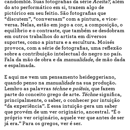
candomblé. Suas fotografias da série
Aceita?
, além
do ato performático em si, trazem algo de
pictórico em seu feitio. São fotografias que
“discutem”, “conversam” com a pintura, e vice-
versa. Nelas, estão em jogo a cor, a composição, o
equilíbrio e o contraste, que também se desdobram
em outros trabalhos do artista em diversos
suportes, como a pintura e a escultura. Moisés
provoca, com a série de fotografias, uma reflexão
sobre a contribuição intelectual do negro no país.
Fala da mão de obra e da
manualidade
, de mão dada
e espalmada.
E aqui me vem um pensamento heideggeriano,
quando penso na
manualidade
na sua produção.
Lembro as palavras
téchne
e
poíēsis
, que fazem
parte do conceito grego de arte.
Téchne
significa,
principalmente, o saber, o conhecer por intuição
“da experiência”. E essa intuição gera um saber
que provém de um ver originário, ancestral. “É o
próprio ver originário, aquele ver que antes de ser
já era.” Para os gregos, ver é ser.