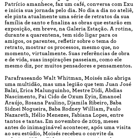
Patrício amanhece, faz um café, conversa com Exu
e inicia sua jornada pelo dia. No dia a dia no ateliê,
ele pinta atualmente uma série de retratos da sua
família de santo e finaliza as obras que estarão em
exposição, em breve, na Galeria Estação. A rotina,
durante a quarentena, tem sido ligar para os
amigos, os parentes, refletir sobre o tema do
retrato, mostrar os processos, mesmo que, no
momento, virtualmente. Suas referências de obra
e de vida, suas inspirações passeiam, como ele
mesmo diz, por muitos pensadores e pensamentos.
Parafraseando Walt Whitman, Moisés não abriga
uma multidão, mas uma legião que tem Juan José
Balzi, Erica Malunguinho, Mestre Didi, Abdias
Nascimento, Pai Cido de Oxum Eyin, Emanoel
Araújo, Rosana Paulino, Djamila Ribeiro, Baba
Sidnei Nogueira, Baba Rodney William, Paulo
Nazareth, Hélio Menezes, Fabiana Lopes, entre
tantos e tantas. Em novembro de 2019, meses
antes do inimaginável acontecer, após uma visita
ao seu estúdio, Moisés recebeu o convite da