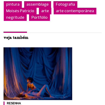
pintura
assemblage
Fotografia
Moisés Patrício
arte
arte contemporânea
negritude
Portfólio
veja também
RESENHA