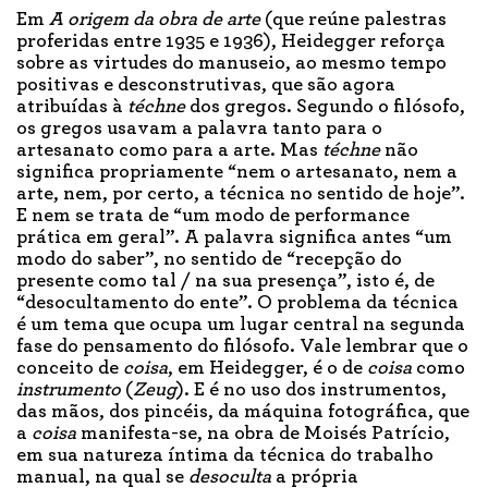
Em
A origem da obra de arte
(que reúne palestras
proferidas entre 1935 e 1936), Heidegger reforça
sobre as virtudes do manuseio, ao mesmo tempo
positivas e desconstrutivas, que são agora
atribuídas à
téchne
dos gregos. Segundo o filósofo,
os gregos usavam a palavra tanto para o
artesanato como para a arte. Mas
téchne
não
significa propriamente “nem o artesanato, nem a
arte, nem, por certo, a técnica no sentido de hoje”.
E nem se trata de “um modo de performance
prática em geral”. A palavra significa antes “um
modo do saber”, no sentido de “recepção do
presente como tal / na sua presença”, isto é, de
“desocultamento do ente”. O problema da técnica
é um tema que ocupa um lugar central na segunda
fase do pensamento do filósofo. Vale lembrar que o
conceito de
coisa
, em Heidegger, é o de
coisa
como
instrumento
(
Zeug
). E é no uso dos instrumentos,
das mãos, dos pincéis, da máquina fotográfica, que
a
coisa
manifesta-se, na obra de Moisés Patrício,
em sua natureza íntima da técnica do trabalho
manual, na qual se
desoculta
a própria