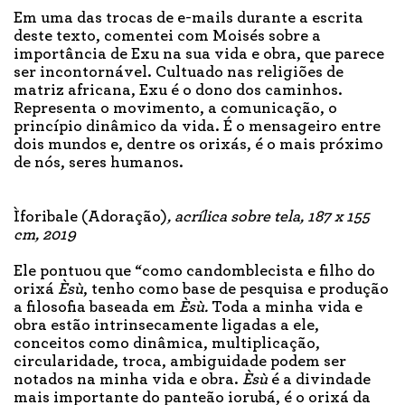
Em uma das trocas de e-mails durante a escrita
deste texto, comentei com Moisés sobre a
importância de Exu na sua vida e obra, que parece
ser incontornável. Cultuado nas religiões de
matriz africana, Exu é o dono dos caminhos.
Representa o movimento, a comunicação, o
princípio dinâmico da vida. É o mensageiro entre
dois mundos e, dentre os orixás, é o mais próximo
de nós, seres humanos.
Ìforibale (Adoração)
, acrílica sobre tela, 187 x 155
cm, 2019
Ele pontuou que “como candomblecista e filho do
orixá
Èsù
, tenho como base de pesquisa e produção
a filosofia baseada em
Èsù.
Toda a minha vida e
obra estão intrinsecamente ligadas a ele,
conceitos como dinâmica, multiplicação,
circularidade, troca, ambiguidade podem ser
notados na minha vida e obra.
Èsù
é a divindade
mais importante do panteão iorubá, é o orixá da