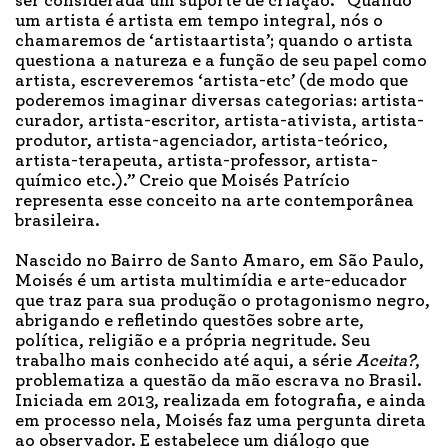
ser considerada um suporte de criação. “Quando
um artista é artista em tempo integral, nós o
chamaremos de ‘artistaartista’; quando o artista
questiona a natureza e a função de seu papel como
artista, escreveremos ‘artista-etc’ (de modo que
poderemos imaginar diversas categorias: artista-
curador, artista-escritor, artista-ativista, artista-
produtor, artista-agenciador, artista-teórico,
artista-terapeuta, artista-professor, artista-
químico etc.).” Creio que Moisés Patrício
representa esse conceito na arte contemporânea
brasileira.
Nascido no Bairro de Santo Amaro, em São Paulo,
Moisés é um artista multimídia e arte-educador
que traz para sua produção o protagonismo negro,
abrigando e refletindo questões sobre arte,
política, religião e a própria negritude. Seu
trabalho mais conhecido até aqui, a série
Aceita?
,
problematiza a questão da mão escrava no Brasil.
Iniciada em 2013, realizada em fotografia, e ainda
em processo nela, Moisés faz uma pergunta direta
ao observador. E estabelece um diálogo que