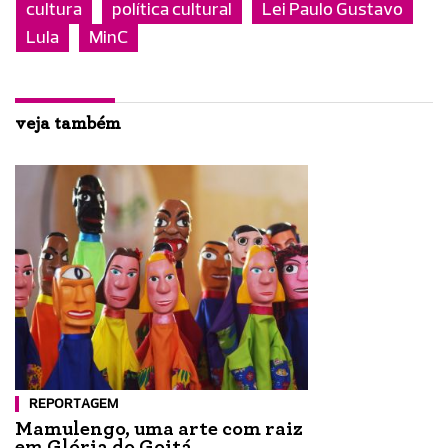
cultura
política cultural
Lei Paulo Gustavo
Lula
MinC
veja também
REPORTAGEM
Mamulengo, uma arte com raiz
em Glória do Goitá