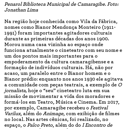
Penarol Biblioteca Municipal de Camaragibe. Foto:
Jonathan Lima
Na região hoje conhecida como Vila da Fábrica,
nomes como Bianor Mendonça Monteiro (1911-
1991) foram importantes agitadores culturais
durante as primeiras décadas dos anos 1900.
Morou numa casa vizinha ao espaço onde
funciona atualmente o cineteatro com seu nome e
um dos pontos mais importantes para o
empoderamento da cultura camaragibense e a
formação de indivíduos culturais. Há, não por
acaso, um paralelo entre o Bianor homem e o
Bianor prédio: enquanto nos anos 1930 ele agitava
a comunidade com peças teatrais, a exemplo de
O
jornalista,
hoje o “seu” cineteatro luta em sua
missão de movimentar a vida dos moradores e
formá-los em Teatro, Música e Cinema. Em 2017,
por exemplo, Camaragibe recebeu o
Festival
Varilux
, além do
Animage
, com exibição de filmes
no local
.
Nas artes cênicas, foi realizado, no
espaço, o
Palco Preto
, além do do
I Encontro de