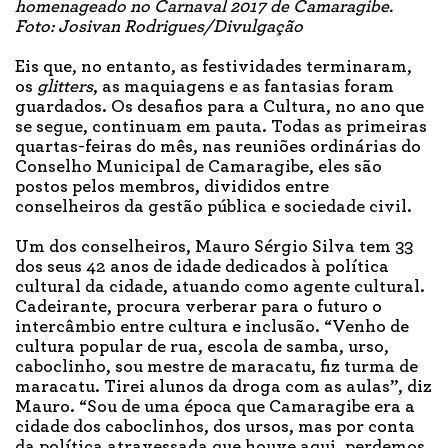
homenageado no Carnaval 2017 de Camaragibe.
Foto: Josivan Rodrigues/Divulgação
Eis que, no entanto, as festividades terminaram,
os
glitters
, as maquiagens e as fantasias foram
guardados. Os desafios para a Cultura, no ano que
se segue, continuam em pauta. Todas as primeiras
quartas-feiras do mês, nas reuniões ordinárias do
Conselho Municipal de Camaragibe, eles são
postos pelos membros, divididos entre
conselheiros da gestão pública e sociedade civil.
Um dos conselheiros, Mauro Sérgio Silva tem 33
dos seus 42 anos de idade dedicados à política
cultural da cidade, atuando como agente cultural.
Cadeirante, procura verberar para o futuro o
intercâmbio entre cultura e inclusão. “Venho de
cultura popular de rua, escola de samba, urso,
caboclinho, sou mestre de maracatu, fiz turma de
maracatu. Tirei alunos da droga com as aulas”, diz
Mauro. “Sou de uma época que Camaragibe era a
cidade dos caboclinhos, dos ursos, mas por conta
da política atravessada que houve aqui, perdemos