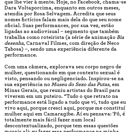
que lhe vier à mente. Hoje, no Facebook, chama-se
Dara Voltaporcima, enquanto em outros meses,
atendia por Rosa Selvagem. Acredita que seus
nomes fictícios falam mais dela do que seu nome
oficial. Suas performances, por sua vez, estão
ligadas ao audiovisual – segmento que também
trabalha como roteirista (a série de animação
Bia
desenha
, Carnaval Filmes, com direção de Neco
Tabosa) –, sendo uma experiência diferente da
performance.
Com uma câmera, explorava seu corpo negro de
mulher, questionando em que contexto sexual é
visto, pensando ou negligenciado. Inspirou-se na
sua experiência no
Museu do Sexo das Putas
, em
Minas Gerais, que reuniu artistas do Brasil para
viverem em um puteiro. “Tudo o que retrato na
performance está ligado a tudo que vi, tudo que eu
vivo aqui, porque cresci aqui, porque me constituí
mulher aqui em Camaragibe. Aí eu pensava: 'Pô, é
totalmente mais fácil fazer num local
descontextualizado, porque tem essas questões
morais ali; eu fazer essa performance na minha