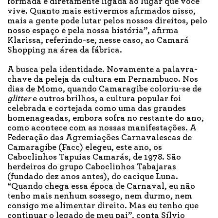
formada e diretamente ligada ao lugar que você
vive. Quanto mais estivermos afirmados nisso,
mais a gente pode lutar pelos nossos direitos, pelo
nosso espaço e pela nossa história”, afirma
Klarissa, referindo-se, nesse caso, ao Camará
Shopping na área da fábrica.
A busca pela identidade. Novamente a palavra-
chave da peleja da cultura em Pernambuco. Nos
dias de Momo, quando Camaragibe coloriu-se de
glitter
e outros brilhos, a cultura popular foi
celebrada e cortejada como uma das grandes
homenageadas, embora sofra no restante do ano,
como acontece com as nossas manifestações. A
Federação das Agremiações Carnavalescas de
Camaragibe (Facc) elegeu, este ano, os
Caboclinhos Tapuias Camarás, de 1978. São
herdeiros do grupo Caboclinhos Tabajaras
(fundado dez anos antes), do cacique Luna.
“Quando chega essa época de Carnaval, eu não
tenho mais nenhum sossego, nem durmo, nem
consigo me alimentar direito. Mas eu tenho que
continuar o legado de meu pai”, conta Sílvio