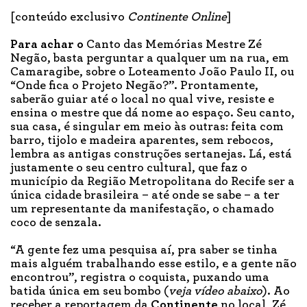
[conteúdo exclusivo
Continente Online
]
Para achar o
Canto das Memórias Mestre Zé
Negão, basta perguntar a qualquer um na rua, em
Camaragibe, sobre o Loteamento João Paulo II, ou
“Onde fica o Projeto Negão?”. Prontamente,
saberão guiar até o local no qual vive, resiste e
ensina o mestre que dá nome ao espaço. Seu canto,
sua casa, é singular em meio às outras: feita com
barro, tijolo e madeira aparentes, sem rebocos,
lembra as antigas construções sertanejas. Lá, está
justamente o seu centro cultural, que faz o
município da Região Metropolitana do Recife ser a
única cidade brasileira – até onde se sabe – a ter
um representante da manifestação, o chamado
coco de senzala.
“A gente fez uma pesquisa aí, pra saber se tinha
mais alguém trabalhando esse estilo, e a gente não
encontrou”, registra o coquista, puxando uma
batida única em seu bombo (
veja vídeo abaixo
). Ao
receber a reportagem da
Continente
no local, Zé