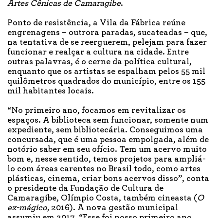
Artes Cênicas de Camaragibe
.
Ponto de resistência, a Vila da Fábrica reúne
engrenagens – outrora paradas, sucateadas – que,
na tentativa de se reerguerem, pelejam para fazer
funcionar e realçar a cultura na cidade. Entre
outras palavras, é o cerne da política cultural,
enquanto que os artistas se espalham pelos 55 mil
quilômetros quadrados do município, entre os 155
mil habitantes locais.
“No primeiro ano, focamos em revitalizar os
espaços. A biblioteca sem funcionar, somente num
expediente, sem bibliotecária. Conseguimos uma
concursada, que é uma pessoa empolgada, além de
notório saber em seu ofício. Tem um acervo muito
bom e, nesse sentido, temos projetos para ampliá-
lo com áreas carentes no Brasil todo, como artes
plásticas, cinema, criar bons acervos disso”, conta
o presidente da Fundação de Cultura de
Camaragibe, Olímpio Costa, também cineasta (
O
ex-mágico,
2016). A nova gestão municipal
assumiu em 2017. “Esse foi nosso primeiro ano,