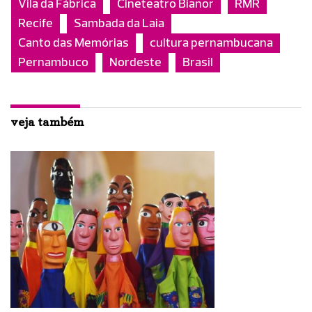
Vila da Fábrica
Cineteatro Bianor
RMR
Recife
Sambada da Laia
Canto das Memórias
cultura pernambucana
Pernambuco
Nordeste
Brasil
veja também