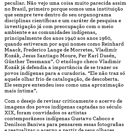
peculiar. Não vejo uma coisa muito parecida assim
no Brasil, primeiro porque somos uma instituição
que sempre teve dentro do seu organograma
disciplinas científicas e um caráter de pesquisa e
investigação já com preocupação com o meio
ambiente e as comunidades indígenas,
principalmente dos anos 1940 aos anos 1960,
quando estiveram por aqui nomes como Reinhard
Maack, Frederico Lange de Morretes, Vladimír
Kozák, Jesus Santiago Moure, Per Karl Dusén,
Günther Tessmann”. O etnólogo checo Vladimir
Kozák já defendia a importância de se trazer os
povos indígenas para a curadoria. “Ele não traz só
aquele olhar frio de catalogação, de descoberta.
Ele sempre entendeu isso como uma aproximação
mais íntima”.
Com o desejo de revisar criticamente o acervo de
imagens dos povos indígenas captadas no século
XIX, foram convidados os artistas
contemporâneos indígenas Gustavo Caboco e
Denilson Baniwa para pensarem essas fotografias
e reatualizar o acervo a partir de seus olhares