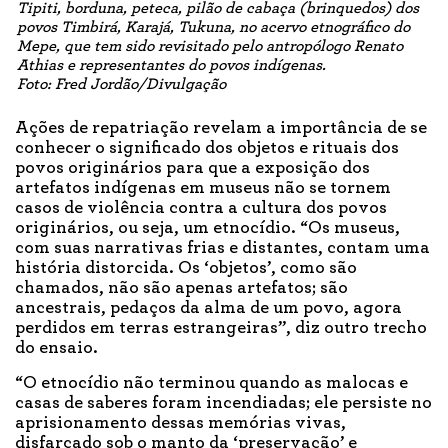
Tipiti, borduna, peteca, pilão de cabaça (brinquedos) dos
povos Timbirá, Karajá, Tukuna, no acervo etnográfico do
Mepe, que tem sido revisitado pelo antropólogo Renato
Athias e representantes do povos indígenas.
Foto: Fred Jordão/Divulgação
Ações de repatriação revelam a importância de se
conhecer o significado dos objetos e rituais dos
povos originários para que a exposição dos
artefatos indígenas em museus não se tornem
casos de violência contra a cultura dos povos
originários, ou seja, um etnocídio. “Os museus,
com suas narrativas frias e distantes, contam uma
história distorcida. Os ‘objetos’, como são
chamados, não são apenas artefatos; são
ancestrais, pedaços da alma de um povo, agora
perdidos em terras estrangeiras”, diz outro trecho
do ensaio.
“O etnocídio não terminou quando as malocas e
casas de saberes foram incendiadas; ele persiste no
aprisionamento dessas memórias vivas,
disfarçado sob o manto da ‘preservação’ e