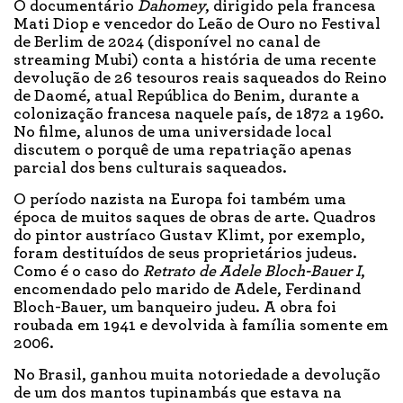
O documentário
Dahomey
, dirigido pela francesa
Mati Diop e vencedor do Leão de Ouro no Festival
de Berlim de 2024 (disponível no canal de
streaming Mubi) conta a história de uma recente
devolução de 26 tesouros reais saqueados do Reino
de Daomé, atual República do Benim, durante a
colonização francesa naquele país, de 1872 a 1960.
No filme, alunos de uma universidade local
discutem o porquê de uma repatriação apenas
parcial dos bens culturais saqueados.
O período nazista na Europa foi também uma
época de muitos saques de obras de arte. Quadros
do pintor austríaco Gustav Klimt, por exemplo,
foram destituídos de seus proprietários judeus.
Como é o caso do
Retrato de Adele Bloch-Bauer I
,
encomendado pelo marido de Adele, Ferdinand
Bloch-Bauer, um banqueiro judeu. A obra foi
roubada em 1941 e devolvida à família somente em
2006.
No Brasil, ganhou muita notoriedade a devolução
de um dos mantos tupinambás que estava na