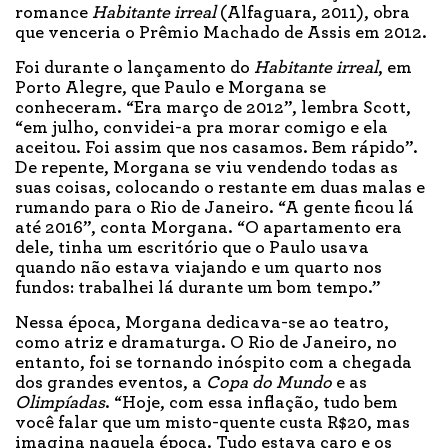
romance
Habitante irreal
(Alfaguara, 2011), obra
que venceria o Prêmio Machado de Assis em 2012.
Foi durante o lançamento do
Habitante irreal
, em
Porto Alegre, que Paulo e Morgana se
conheceram. “Era março de 2012”, lembra Scott,
“em julho, convidei-a pra morar comigo e ela
aceitou. Foi assim que nos casamos. Bem rápido”.
De repente, Morgana se viu vendendo todas as
suas coisas, colocando o restante em duas malas e
rumando para o Rio de Janeiro. “A gente ficou lá
até 2016”, conta Morgana. “O apartamento era
dele, tinha um escritório que o Paulo usava
quando não estava viajando e um quarto nos
fundos: trabalhei lá durante um bom tempo.”
Nessa época, Morgana dedicava-se ao teatro,
como atriz e dramaturga. O Rio de Janeiro, no
entanto, foi se tornando inóspito com a chegada
dos grandes eventos, a
Copa do Mundo
e as
Olimpíadas
. “Hoje, com essa inflação, tudo bem
você falar que um misto-quente custa R$20, mas
imagina naquela época. Tudo estava caro e os