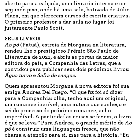
aberto para a calçada, uma livraria interna e um
segundo piso, onde há uma sala, batizada de Júlio
Plaza, em que oferecem cursos de escrita criativa.
O primeiro professor a dar aula no lugar foi
justamente Paulo Scott.
SEUS LIVROS
Ao pó
(Patuá), estreia de Morgana na literatura,
rendeu-lhe o prestigioso Prêmio São Paulo de
Literatura de 2021, e abriu as portas da maior
editora do país, a Companhia das Letras, que a
convidou para publicar seus dois próximos livros:
Água turvo
e
Safra de sangue
.
Quem apresentou Morgana à nova editora foi sua
amiga Andrea Del Fuego. “O que fiz foi só dizer
para a Companhia: olha, tenho aqui um original,
um romance incrível, uma autora que conheço e
sei do processo do próximo romance, acho
imperdível. A partir daí as coisas se fazem, o livro
é que se leva.” Para Andrea, o grande mérito de
Ao
pó
é construir uma linguagem fresca, que não
chama a atenção para si, mas para a história. “Eu