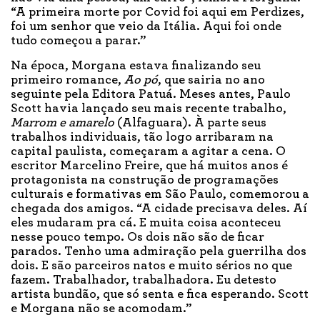
“A primeira morte por Covid foi aqui em Perdizes,
foi um senhor que veio da Itália. Aqui foi onde
tudo começou a parar.”
Na época, Morgana estava finalizando seu
primeiro romance,
Ao pó
, que sairia no ano
seguinte pela Editora Patuá. Meses antes, Paulo
Scott havia lançado seu mais recente trabalho,
Marrom e amarelo
(Alfaguara). À parte seus
trabalhos individuais, tão logo arribaram na
capital paulista, começaram a agitar a cena. O
escritor Marcelino Freire, que há muitos anos é
protagonista na construção de programações
culturais e formativas em São Paulo, comemorou a
chegada dos amigos. “A cidade precisava deles. Aí
eles mudaram pra cá. E muita coisa aconteceu
nesse pouco tempo. Os dois não são de ficar
parados. Tenho uma admiração pela guerrilha dos
dois. E são parceiros natos e muito sérios no que
fazem. Trabalhador, trabalhadora. Eu detesto
artista bundão, que só senta e fica esperando. Scott
e Morgana não se acomodam.”