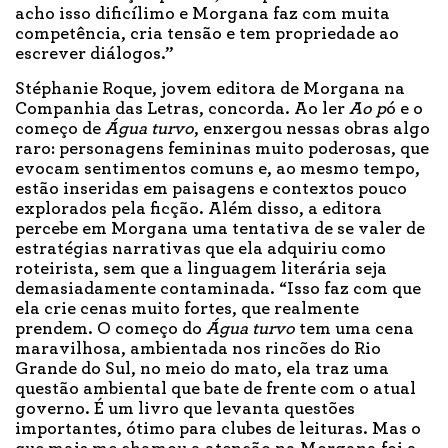
acho isso dificílimo e Morgana faz com muita
competência, cria tensão e tem propriedade ao
escrever diálogos.”
Stéphanie Roque, jovem editora de Morgana na
Companhia das Letras, concorda. Ao ler
Ao p
ó e o
começo de
Água turvo
, enxergou nessas obras algo
raro: personagens femininas muito poderosas, que
evocam sentimentos comuns e, ao mesmo tempo,
estão inseridas em paisagens e contextos pouco
explorados pela ficção. Além disso, a editora
percebe em Morgana uma tentativa de se valer de
estratégias narrativas que ela adquiriu como
roteirista, sem que a linguagem literária seja
demasiadamente contaminada. “Isso faz com que
ela crie cenas muito fortes, que realmente
prendem. O começo do
Água turvo
tem uma cena
maravilhosa, ambientada nos rincões do Rio
Grande do Sul, no meio do mato, ela traz uma
questão ambiental que bate de frente com o atual
governo. É um livro que levanta questões
importantes, ótimo para clubes de leituras. Mas o