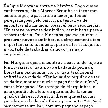
É aí que Morgana entra na história. Logo que se
conheceram, ela e Marcos Benuthe se tornaram
bons amigos, e passaram a fazer juntos as
peregrinações pelo bairro, na tentativa de
encontrar algum lugar possível para recomeçar.
“Eu estava bastante desiludido, caminhava para a
aposentadoria. Foi a Morgana que me animou a
procurar novos caminhos, ela simplesmente tem
importância fundamental para eu ter readquirido
a vontade de trabalhar de novo”, situa o
empresário.
Foi Morgana quem encontrou a casa onde hoje é a
Ria Livraria, o mais novo e badalado
point
da
literatura paulistana, com o mais tradicional
anfitrião da cidade. “Tenho muito orgulho de ter
ajudado a montar aquele espaço desde o início”,
conta Morgana. “Sou amiga do Marquinhos, é
uma questão de afeto: eu que mandei fazer os
quadros das escritoras mulheres que estão nas
paredes, a sala de aula fui eu que montei.” A Ria é
basicamente um bar, com um pequeno espaço