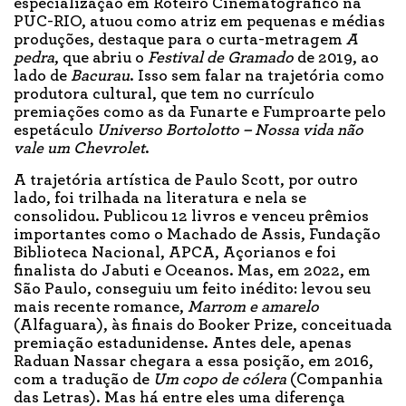
especialização em Roteiro Cinematográfico na
PUC-RIO, atuou como atriz em pequenas e médias
produções, destaque para o curta-metragem
A
pedra
, que abriu o
Festival de Gramado
de 2019, ao
lado de
Bacurau
. Isso sem falar na trajetória como
produtora cultural, que tem no currículo
premiações como as da Funarte e Fumproarte pelo
espetáculo
Universo Bortolotto – Nossa vida não
vale um Chevrolet
.
A trajetória artística de Paulo Scott, por outro
lado, foi trilhada na literatura e nela se
consolidou. Publicou 12 livros e venceu prêmios
importantes como o Machado de Assis, Fundação
Biblioteca Nacional, APCA, Açorianos e foi
finalista do Jabuti e Oceanos. Mas, em 2022, em
São Paulo, conseguiu um feito inédito: levou seu
mais recente romance,
Marrom e amarelo
(Alfaguara), às finais do Booker Prize, conceituada
premiação estadunidense. Antes dele, apenas
Raduan Nassar chegara a essa posição, em 2016,
com a tradução de
Um copo de cólera
(Companhia
das Letras). Mas há entre eles uma diferença