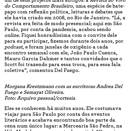
um de seus projetos mais antigos: a
Revista ao Vivo
do Comportamento Brasileiro
, uma espécie de bate-
papo com reflexão política, leituras e debates que
ele havia criado em 2008, no Rio de Janeiro. “Lá, a
revista era feita de modo presencial; aqui em São
Paulo, por conta da pandemia, acabou sendo
online
. Fiquei honradíssima com o convite dele
para eu participar, fizemos durante dois anos, por
podcast
, e foram janelas de oxigênio a cada
encontro semanal com ele, João Paulo Cuenca,
Mauro Garcia Dahmer e tantos convidados que o
Scott foi trazendo para essa troca, para essa fala
coletiva”, comentou Del Fuego.
Morgana Krestzmann com as escritoras Andrea Del
Fuego e Semayat Oliveira.
Foto: Arquivo pessoal/cortesia
Eles se conhecem há muitos anos. Ele costumava
viajar para São Paulo por conta dos eventos
literários e acabava encontrando boa parte da
cena num único lugar: a Mercearia São Pedro, na