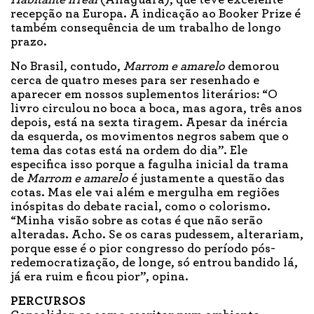
Habitante irreal
(Alfaguara), que teve excelente
recepção na Europa. A indicação ao Booker Prize é
também consequência de um trabalho de longo
prazo.
No Brasil, contudo,
Marrom e amarelo
demorou
cerca de quatro meses para ser resenhado e
aparecer em nossos suplementos literários: “O
livro circulou no boca a boca, mas agora, três anos
depois, está na sexta tiragem. Apesar da inércia
da esquerda, os movimentos negros sabem que o
tema das cotas está na ordem do dia”. Ele
especifica isso porque a fagulha inicial da trama
de
Marrom e amarelo
é justamente a questão das
cotas. Mas ele vai além e mergulha em regiões
inóspitas do debate racial, como o colorismo.
“Minha visão sobre as cotas é que não serão
alteradas. Acho. Se os caras pudessem, alterariam,
porque esse é o pior congresso do período pós-
redemocratização, de longe, só entrou bandido lá,
já era ruim e ficou pior”, opina.
PERCURSOS