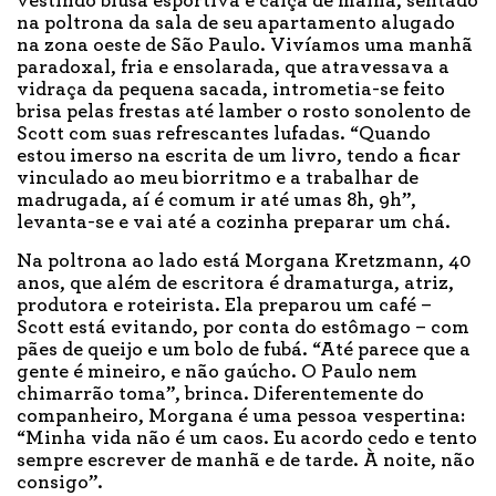
vestindo blusa esportiva e calça de malha, sentado
na poltrona da sala de seu apartamento alugado
na zona oeste de São Paulo. Vivíamos uma manhã
paradoxal, fria e ensolarada, que atravessava a
vidraça da pequena sacada, intrometia-se feito
brisa pelas frestas até lamber o rosto sonolento de
Scott com suas refrescantes lufadas. “Quando
estou imerso na escrita de um livro, tendo a ficar
vinculado ao meu biorritmo e a trabalhar de
madrugada, aí é comum ir até umas 8h, 9h”,
levanta-se e vai até a cozinha preparar um chá.
Na poltrona ao lado está Morgana Kretzmann, 40
anos, que além de escritora é dramaturga, atriz,
produtora e roteirista. Ela preparou um café –
Scott está evitando, por conta do estômago – com
pães de queijo e um bolo de fubá. “Até parece que a
gente é mineiro, e não gaúcho. O Paulo nem
chimarrão toma”, brinca. Diferentemente do
companheiro, Morgana é uma pessoa vespertina:
“Minha vida não é um caos. Eu acordo cedo e tento
sempre escrever de manhã e de tarde. À noite, não
consigo”.