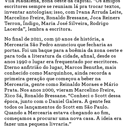
Vila Madalena, zona oeste da capital. “Os amigos
escritores sempre se reuniam lá pra trocar textos,
inventar antologias; isso, com Ivana Arruda Leite,
Marcelino Freire, Ronaldo Bressane, Joca Reiners
Terron, Índigo, Maria José Silveira, Rodrigo
Lacerda”, lembra a escritora.
No final de 2021, com 50 anos de história, a
Mercearia São Pedro anunciou que fecharia as
portas. Foi um baque para a boêmia da zona oeste e
para toda a literatura da cidade, afinal, desde os
anos 1990 o lugar era frequentado por escritores.
Eterno anfitrião do lugar, Marcos Benuthe, mais
conhecido como Marquinhos, ainda recorda a
primeira geração que começou a beber na
Mercearia, gente como Reinaldo Moraes e Mário
Prata. Nos anos 2000, vieram Marcelino Freire,
Xico Sá, Ronaldo Bressane. “Conheci o Scott dessa
época, junto com o Daniel Galera. A gente fez
todos os lançamentos do Scott em São Paulo.
Quando a Mercearia estava chegando ao fim,
começamos a procurar uma nova casa. A ideia era
fazer uma pequena livraria.”