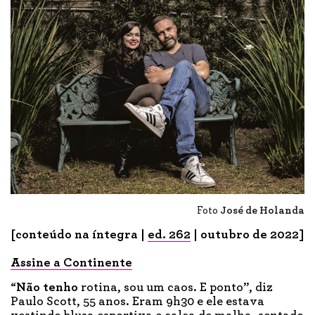
Foto
José de Holanda
[
conteú
do na íntegra |
ed. 26
2
|
outu
bro de 2022]
Assine a Continente
“
Não tenho
rotina, sou um caos. E ponto”, diz
Paulo Scott, 55 anos. Eram 9h30 e ele estava