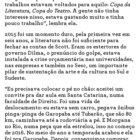
trabalhos estavam voltados para aquilo:
Copa da
Literatura
,
Copa do Teatro
. A gente não tinha
interesse nisso, estava gastando muito e tinha
pouco trabalho”, lembra ela.
2015 foi um momento duro, pela primeira vez em
seis anos, a literatura não foi suficiente para
fechar as contas de Scott. Eram os estertores do
governo Dilma, o prenúncio do golpe, estava
instalada a crise orçamentária nas universidades,
nas empresas e também no Sesc, um importante
pilar de sustentação da arte e da cultura no Sul e
Sudeste.
“Eu precisava colocar o pé no chão: aceitei um
convite pra dar aula em Santa Catarina, numa
faculdade de Direito. Foi uma vida de
deslocamento: eu estava sem carro, pegava ônibus
pinga-pinga de Garopaba até Tubarão, que são 80
km, caminhava até a rodoviária a pé. E Morgana
no Rio, numa peça que ela estrelou, isso no começo
de 2016. No meio do ano a temporada acabou e ela
foi pra Garopaba. Depois, conseguimos comprar