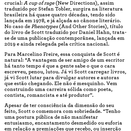
crucial:
A cup of rage
(New Directions), assim
traduzido por Stefan Tobler, surgira na literatura
brasileira há quase quatro décadas, tendo sido
lançada em 1978, e já alçada ao cânone literário.
No caso de
Phenotypes
(And Other Stories), título
do livro de Scott traduzido por Daniel Hahn, trata-
se de uma publicação contemporânea, lançada em
2019 e ainda relegada pela crítica nacional.
Para Marcelino Freire, essa conquista de Scott é
natural: “A vantagem de ser amigo de um escritor
há tanto tempo é que a gente sabe o que o cara
escreveu, penou, lutou. Já vi Scott carregar livros,
já vi Scott lutar para divulgar autores e autoras
que estão chegando. Ele não é mesquinho. Vem
construindo uma carreira sólida como poeta,
contista, romancista e até produtor”.
Apesar de ter consciência da dimensão do seu
feito, Scott o comemora com sobriedade. “Tenho
uma postura pública de não manifestar
entusiasmo, encantamento desmedido ou euforia
em relação a premiações que recebo, ou inserção