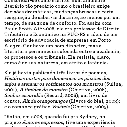
Consolidar-se como escritor num ambiente
literário tão precário como o brasileiro exige
decisões dramáticas, mudanças bruscas e certa
resignação de saber-se distante, ao menos por um
tempo, de sua zona de conforto. Foi assim com
Paulo Scott. Até 2008, ele era professor de Direito
Tributário e Econômico na PUC-RS e sócio de um
escritório de advocacia de empresas em Porto
Alegre. Ganhava um bom dinheiro, mas a
literatura permanecia sufocada entre a academia,
os processos e os tribunais. Ela resistia, claro,
como é de sua natureza, em atrito e latência.
Ele já havia publicado três livros de poemas,
Histórias curtas para domesticar as paixões dos
anjos e atenuar os sofrimentos dos monstros
(Sulina,
2001),
A timidez do monstro
(Objetiva, 2006),
Senhor escuridão
(Record, 2006); um livro de
contos,
Ainda orangotangos
(Livros do Mal, 2003);
e o romance gráfico
Voláteis
(Objetiva, 2005).
“Então, em 2008, quando fui pra Sydney, no
projeto
Amores expressos
, tive uma experiência