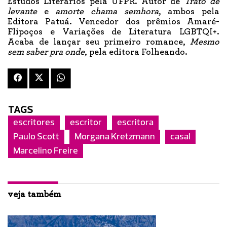
Estudos Literários pela UFPR. Autor de
Trato de
levante
e
amorte chama semhora
, ambos pela
Editora Patuá. Vencedor dos prêmios Amaré-
Flipoços e Variações de Literatura LGBTQI+.
Acaba de lançar seu primeiro romance,
Mesmo
sem saber pra onde
, pela editora Folheando.
TAGS
escritores
escritor
escritora
Paulo Scott
Morgana Kretzmann
casal
Marcelino Freire
veja também