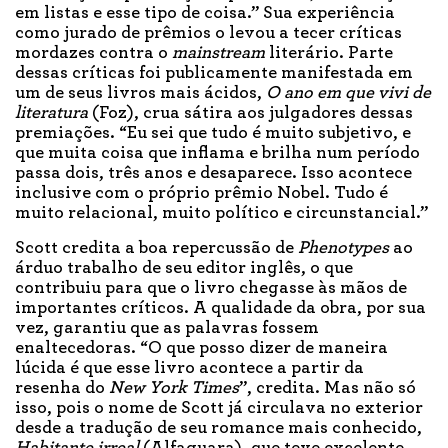
em listas e esse tipo de coisa.” Sua experiência
como jurado de prêmios o levou a tecer críticas
mordazes contra o
mainstream
literário. Parte
dessas críticas foi publicamente manifestada em
um de seus livros mais ácidos,
O ano em que vivi de
literatura
(Foz), crua sátira aos julgadores dessas
premiações. “Eu sei que tudo é muito subjetivo, e
que muita coisa que inflama e brilha num período
passa dois, três anos e desaparece. Isso acontece
inclusive com o próprio prêmio Nobel. Tudo é
muito relacional, muito político e circunstancial.”
Scott credita a boa repercussão de
Phenotypes
ao
árduo trabalho de seu editor inglês, o que
contribuiu para que o livro chegasse às mãos de
importantes críticos. A qualidade da obra, por sua
vez, garantiu que as palavras fossem
enaltecedoras. “O que posso dizer de maneira
lúcida é que esse livro acontece a partir da
resenha do
New York Times
”, credita. Mas não só
isso, pois o nome de Scott já circulava no exterior
desde a tradução de seu romance mais conhecido,