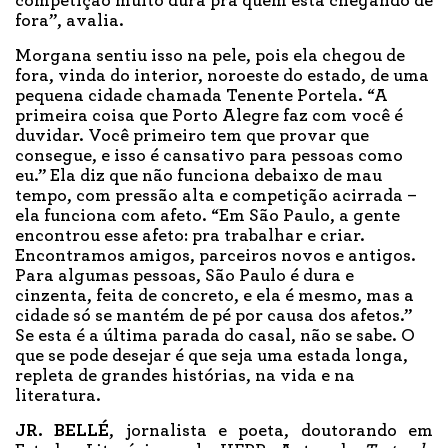
competição muito dura pra quem está chegando de
fora”, avalia.
Morgana sentiu isso na pele, pois ela chegou de
fora, vinda do interior, noroeste do estado, de uma
pequena cidade chamada Tenente Portela. “A
primeira coisa que Porto Alegre faz com você é
duvidar. Você primeiro tem que provar que
consegue, e isso é cansativo para pessoas como
eu.” Ela diz que não funciona debaixo de mau
tempo, com pressão alta e competição acirrada –
ela funciona com afeto. “Em São Paulo, a gente
encontrou esse afeto: pra trabalhar e criar.
Encontramos amigos, parceiros novos e antigos.
Para algumas pessoas, São Paulo é dura e
cinzenta, feita de concreto, e ela é mesmo, mas a
cidade só se mantém de pé por causa dos afetos.”
Se esta é a última parada do casal, não se sabe. O
que se pode desejar é que seja uma estada longa,
repleta de grandes histórias, na vida e na
literatura.
JR. BELLÉ
, jornalista e poeta, doutorando em