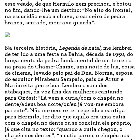
esse veado, de que Hermilo nem precisou, e botou
no fim, dando-lhe um destino: “No alto do frontal,
na escuridão e sob a chuva, o carneiro de pedra
branca, sentado, montava guarda”.
Na terceira história,
Legenda de natal
, me lembrei
de ter ido a uma festa na Bahia, década de 1950, do
lançamento da pedra fundamental de um terreiro
na praia do Chame-Chame, uma noite de lua, coisa
de cinema, levado pelo pai de Dna. Norma, esposa
do escultor Mirabeau Sampaio, pais de Artur e
Maria: eita gente boa! Lembro o som dos
atabaques, da voz fina das mulheres cantando
para Oxóssi: “Lá vem a cutia/com o chapéu no
dente/adeus boa noite/qu’eu já vou-me embora
parente”. Não me ocorre ter repetido a cantiga
para Hermilo, ter dito que aquilo era uma cutia
com o chapéu no dente ou se concluiu ele próprio,
já que cita no texto: “quando a cutia chegou, o
chapéu nos dentes”, “a cutia parou, o chapéu nos