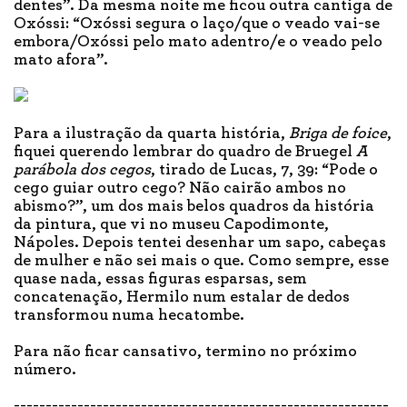
dentes”. Da mesma noite me ficou outra cantiga de
Oxóssi: “Oxóssi segura o laço/que o veado vai-se
embora/Oxóssi pelo mato adentro/e o veado pelo
mato afora”.
Para a ilustração da quarta história,
Briga de foice
,
fiquei querendo lembrar do quadro de Bruegel
A
parábola dos cegos
, tirado de Lucas, 7, 39: “Pode o
cego guiar outro cego? Não cairão ambos no
abismo?”, um dos mais belos quadros da história
da pintura, que vi no museu Capodimonte,
Nápoles. Depois tentei desenhar um sapo, cabeças
de mulher e não sei mais o que. Como sempre, esse
quase nada, essas figuras esparsas, sem
concatenação, Hermilo num estalar de dedos
transformou numa hecatombe.
Para não ficar cansativo, termino no próximo
número.
-----------------------------------------------------------