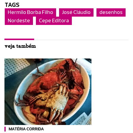
TAGS
Hermilo Borba Filho
José Cláudio
desenhos
Nordeste
Cepe Editora
veja também
MATÉRIA CORRIDA