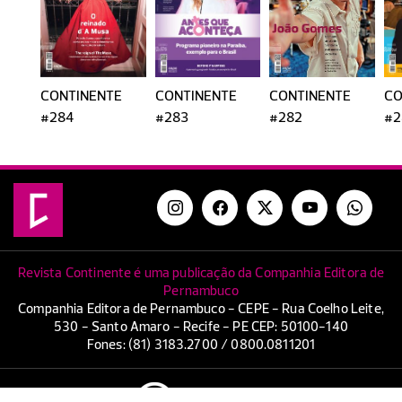
CONTINENTE
CONTINENTE
CONTINENTE
CO
#284
#283
#282
#2
Revista Continente é uma publicação da Companhia Editora de
Pernambuco
Companhia Editora de Pernambuco - CEPE - Rua Coelho Leite,
530 - Santo Amaro - Recife - PE CEP: 50100-140
Fones: (81) 3183.2700 / 0800.0811201