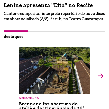
Lenine apresenta "Eita" no Recife
A
Cantor e compositor interpreta repertório do novo disco
Ne
em show no sábado (8/8), às 21h, no Teatro Guararapes
p
em
lo
d
ão
destaques
ARTES VISUAIS
Brennand faz abertura do
ateliê e da itinerância da 36ª