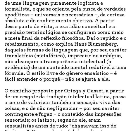
de uma linguagem puramente logicista e
formalista, e que se orienta pela busca de verdades
apodíticas – universais e necessárias –, da certeza
absoluta e do conhecimento objetivo. A partir
desse ponto de vista, a exatidão conceitual e a
precisão terminológica se configuram como meio
e meta final da reflexão filosófica. Daí o repúdio e o
rebaixamento, como explica Hans Blumenberg,
daquelas formas de linguagem que, por seu caráter
translatício (metafórico), impreciso ou ambíguo,
não alcançam a transparência intelectual (a
evidência) de um conteúdo mental redutível a uma
fórmula. O estilo livre do gênero ensaístico – é
fácil entender o porquê – não se ajusta a ela.
O caminho proposto por Ortega y Gasset, a partir
de um resgate da tradição intelectual latina, passa
a ser o de valorizar também a sensação viva das
coisas, e o de não negligenciar – por seu caráter
contingente e fugaz – o conteúdo das impressões
sensoriais; os latinos, segundo ele, eram
sensualistas antes de tudo: “chamavam isso de