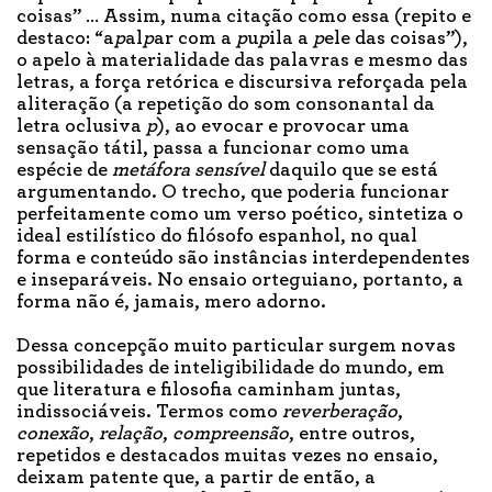
coisas” … Assim, numa citação como essa (repito e
destaco: “a
p
al
p
ar com a
p
u
p
ila a
p
ele das coisas”),
o apelo à materialidade das palavras e mesmo das
letras, a força retórica e discursiva reforçada pela
aliteração (a repetição do som consonantal da
letra oclusiva
p
), ao evocar e provocar uma
sensação tátil, passa a funcionar como uma
espécie de
metáfora sensível
daquilo que se está
argumentando. O trecho, que poderia funcionar
perfeitamente como um verso poético, sintetiza o
ideal estilístico do filósofo espanhol, no qual
forma e conteúdo são instâncias interdependentes
e inseparáveis. No ensaio orteguiano, portanto, a
forma não é, jamais, mero adorno.
Dessa concepção muito particular surgem novas
possibilidades de inteligibilidade do mundo, em
que literatura e filosofia caminham juntas,
indissociáveis. Termos como
reverberação
,
conexão
,
relação
,
compreensão
, entre outros,
repetidos e destacados muitas vezes no ensaio,
deixam patente que, a partir de então, a