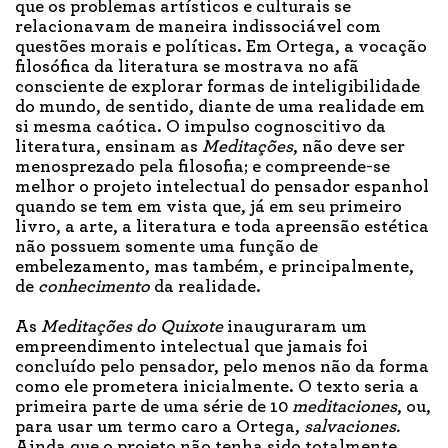
que os problemas artísticos e culturais se
relacionavam de maneira indissociável com
questões morais e políticas. Em Ortega, a vocação
filosófica da literatura se mostrava no afã
consciente de explorar formas de inteligibilidade
do mundo, de sentido, diante de uma realidade em
si mesma caótica. O impulso cognoscitivo da
literatura, ensinam as
Meditações
, não deve ser
menosprezado pela filosofia; e compreende-se
melhor o projeto intelectual do pensador espanhol
quando se tem em vista que, já em seu primeiro
livro, a arte, a literatura e toda apreensão estética
não possuem somente uma função de
embelezamento, mas também, e principalmente,
de
conhecimento
da realidade.
As
Meditações do Quixote
inauguraram um
empreendimento intelectual que jamais foi
concluído pelo pensador, pelo menos não da forma
como ele prometera inicialmente. O texto seria a
primeira parte de uma série de 10
meditaciones
, ou,
para usar um termo caro a Ortega,
salvaciones.
Ainda que o projeto não tenha sido totalmente