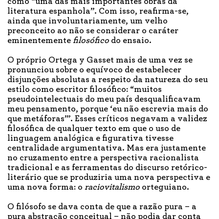
como “uma das mais importantes obras da
literatura espanhola”. Com isso, reafirma-se,
ainda que involuntariamente, um velho
preconceito ao não se considerar o caráter
eminentemente
filosófico
do ensaio.
O próprio Ortega y Gasset mais de uma vez se
pronunciou sobre o equívoco de estabelecer
disjunções absolutas a respeito da natureza do seu
estilo como escritor filosófico: “muitos
pseudointelectuais do meu país desqualificavam
meu pensamento, porque ‘eu não escrevia mais do
que metáforas’”. Esses críticos negavam a validez
filosófica de qualquer texto em que o uso de
linguagem analógica e figurativa tivesse
centralidade argumentativa. Mas era justamente
no cruzamento entre a perspectiva racionalista
tradicional e as ferramentas do discurso retórico-
literário que se produziria uma nova perspectiva e
uma nova forma: o
raciovitalismo
orteguiano.
O filósofo se dava conta de que a razão pura – a
pura abstração conceitual – não podia dar conta