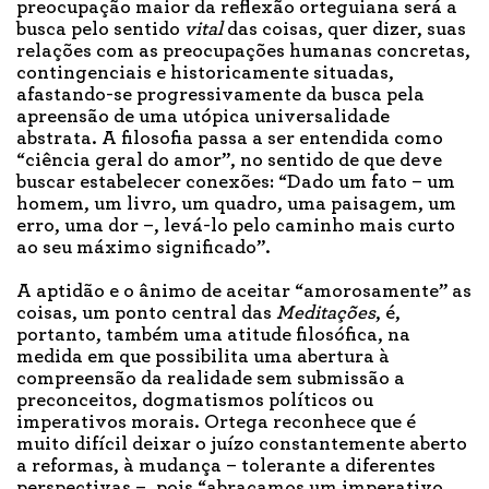
preocupação maior da reflexão orteguiana será a
busca pelo sentido
vital
das coisas, quer dizer, suas
relações com as preocupações humanas concretas,
contingenciais e historicamente situadas,
afastando-se progressivamente da busca pela
apreensão de uma utópica universalidade
abstrata. A filosofia passa a ser entendida como
“ciência geral do amor”, no sentido de que deve
buscar estabelecer conexões: “Dado um fato – um
homem, um livro, um quadro, uma paisagem, um
erro, uma dor –, levá-lo pelo caminho mais curto
ao seu máximo significado”.
A aptidão e o ânimo de aceitar “amorosamente” as
coisas, um ponto central das
Meditações
, é,
portanto, também uma atitude filosófica, na
medida em que possibilita uma abertura à
compreensão da realidade sem submissão a
preconceitos, dogmatismos políticos ou
imperativos morais. Ortega reconhece que é
muito difícil deixar o juízo constantemente aberto
a reformas, à mudança – tolerante a diferentes
perspectivas –, pois “abraçamos um imperativo