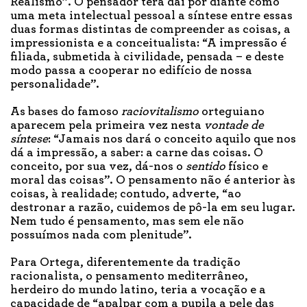
Realismo”. O pensador terá daí por diante como
uma meta intelectual pessoal a síntese entre essas
duas formas distintas de compreender as coisas, a
impressionista e a conceitualista: “A impressão é
filiada, submetida à civilidade, pensada – e deste
modo passa a cooperar no edifício de nossa
personalidade”.
As bases do famoso
raciovitalismo
orteguiano
aparecem pela primeira vez nesta
vontade de
síntese
: “Jamais nos dará o conceito aquilo que nos
dá a impressão, a saber: a carne das coisas. O
conceito, por sua vez, dá-nos o
sentido
físico e
moral das coisas”. O pensamento não é anterior às
coisas, à realidade; contudo, adverte, “ao
destronar a razão, cuidemos de pô-la em seu lugar.
Nem tudo é pensamento, mas sem ele não
possuímos nada com plenitude”.
Para Ortega, diferentemente da tradição
racionalista, o pensamento mediterrâneo,
herdeiro do mundo latino, teria a vocação e a
capacidade de “apalpar com a pupila a pele das