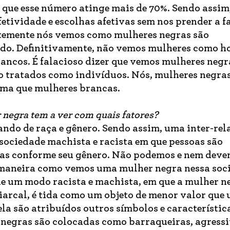
 que esse número atinge mais de 70%. Sendo assim
etividade e escolhas afetivas sem nos prender a fa
ntemente nós vemos como mulheres negras são
nado. Definitivamente, não vemos mulheres como h
ancos. É falacioso dizer que vemos mulheres neg
o tratados como indivíduos. Nós, mulheres negra
rma que mulheres brancas.
 negra tem a ver com quais fatores?
ndo de raça e gênero. Sendo assim, uma inter-rel
sociedade machista e racista em que pessoas são
adas conforme seu gênero. Não podemos e nem dev
 A maneira como vemos uma mulher negra nessa soc
de um modo racista e machista, em que a mulher n
iarcal, é tida como um objeto de menor valor que
la são atribuídos outros símbolos e característic
 negras são colocadas como barraqueiras, agressi