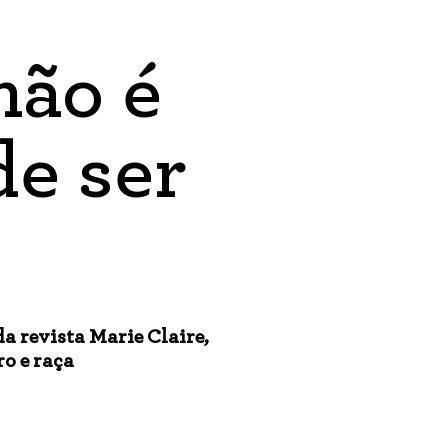
não é
de ser
a revista Marie Claire,
ro e raça