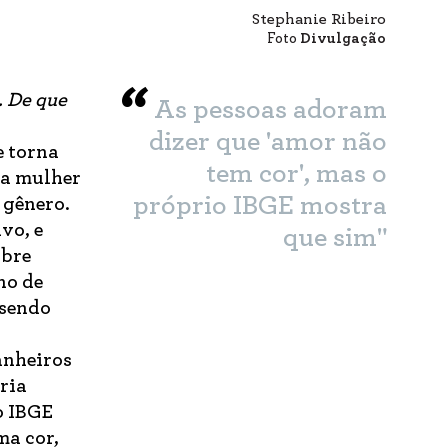
Stephanie Ribeiro
Foto
Divulgação
. De que
As pessoas adoram
dizer que 'amor não
e torna
tem cor', mas o
da mulher
próprio IBGE mostra
 gênero.
vo, e
que sim"
obre
no de
 sendo
anheiros
ria
o IBGE
ma cor,