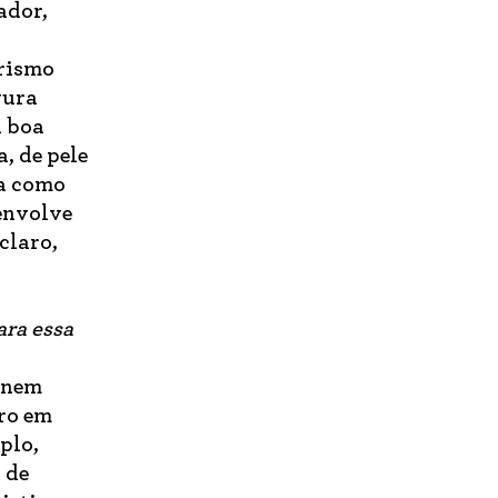
ador,
orismo
gura
a boa
, de pele
da como
envolve
claro,
ara essa
 nem
ro em
plo,
 de