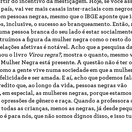
ir do incentivo da mestiçagem. Hoje, se você ass
aís, vai ver mais casais inter-raciais com negro
om pessoas negras, mesmo que o IBGE aponte que is
s, inclusive, o sucesso ao branqueamento. Então
ma pessoa branca do seu lado é estar socialment
ruímos a figura da mulher negra como o resto do 
lações afetivas é notável. Acho que a pesquisa d
nou o livro
Virou regra?
, mostra o quanto, mesmo 
 Mulher Negra está presente. A questão não é ter 
omo a gente vive numa sociedade em que a mulhe
felicidade e ser amada. E aí, acho que podemos fal
redito que, ao longo da vida, pessoas negras vão
 em especial, as mulheres negras, porque estamos
 opressões de gênero e raça. Quando a professora 
 todas as crianças, menos as negras, já desde peq
 é para nós, que não somos dignos disso, e isso t