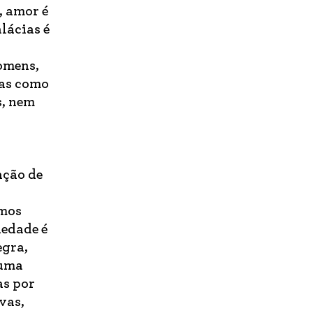
, amor é
lácias é
omens,
ras como
s, nem
ação de
emos
iedade é
egra,
 uma
as por
vas,