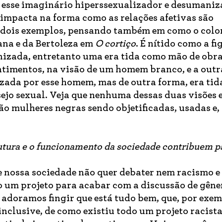
o esse imaginário hiperssexualizador e desumaniz
 impacta na forma como as relações afetivas são
 dois exemplos, pensando também em como o col
iana e da Bertoleza em
O cortiço
. É nítido como a fi
nizada, entretanto uma era tida como mão de obr
ntimentos, na visão de um homem branco, e a outra
zada por esse homem, mas de outra forma, era ti
sejo sexual. Veja que nenhuma dessas duas visões 
ão mulheres negras sendo objetificadas, usadas e, 
utura e o funcionamento da sociedade contribuem p
e nossa sociedade não quer debater nem racismo e
 um projeto para acabar com a discussão de gêne
 adoramos fingir que está tudo bem, que, por exem
nclusive, de como existiu todo um projeto racista