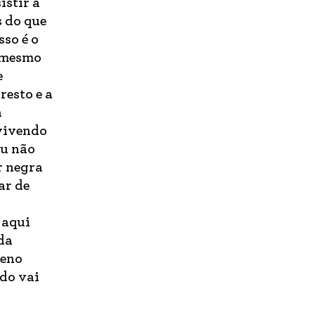
istir a
s do que
so é o
, mesmo
e
resto e a
a
vivendo
ou não
r negra
ar de
 aqui
da
ueno
udo vai