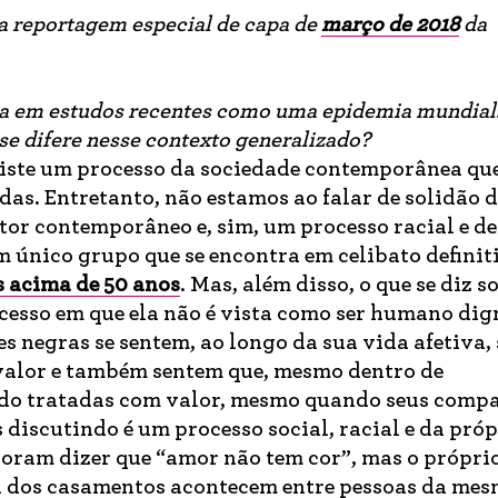
a reportagem especial de capa de
março de 2018
da
da em estudos recentes como uma epidemia mundial
se difere nesse contexto generalizado?
iste um processo da sociedade contemporânea qu
das. Entretanto, não estamos ao falar de solidão 
or contemporâneo e, sim, um processo racial e de
m único grupo que se encontra em celibato definiti
s acima de 50 anos
. Mas, além disso, o que se diz s
cesso em que ela não é vista como ser humano dig
es negras se sentem, ao longo da sua vida afetiva,
valor e também sentem que, mesmo dentro de
ndo tratadas com valor, mesmo quando seus comp
discutindo é um processo social, racial e da próp
doram dizer que “amor não tem cor”, mas o própri
a dos casamentos acontecem entre pessoas da mes