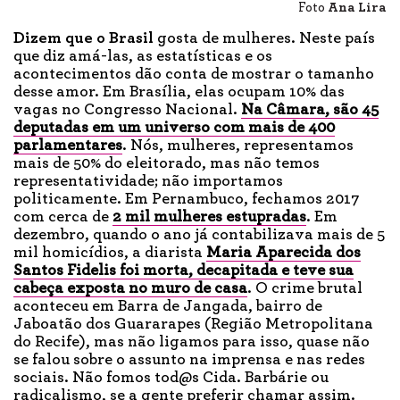
Foto
Ana Lira
Dizem que o
Brasil
gosta de mulheres. Neste país
que diz amá-las, as estatísticas e os
acontecimentos dão conta de mostrar o tamanho
desse amor. Em Brasília, elas ocupam 10% das
vagas no Congresso Nacional.
Na Câmara, são 45
deputadas em um universo com mais de 400
parlamentares
. Nós, mulheres, representamos
mais de 50% do eleitorado, mas não temos
representatividade; não importamos
politicamente. Em Pernambuco, fechamos 2017
com cerca de
2 mil mulheres estupradas
. Em
dezembro, quando o ano já contabilizava mais de 5
mil homicídios, a diarista
Maria Aparecida dos
Santos Fidelis foi morta, decapitada e teve sua
cabeça exposta no muro de casa
. O crime brutal
aconteceu em Barra de Jangada, bairro de
Jaboatão dos Guararapes (Região Metropolitana
do Recife), mas não ligamos para isso, quase não
se falou sobre o assunto na imprensa e nas redes
sociais. Não fomos tod@s Cida. Barbárie ou
radicalismo, se a gente preferir chamar assim.