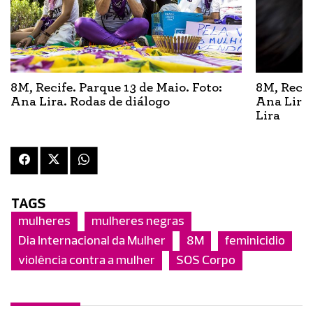
8M, Recife. Parque 13 de Maio. Foto:
8M, Recif
Ana Lira. Rodas de diálogo
Ana Lira.
Lira
TAGS
mulheres
mulheres negras
Dia Internacional da Mulher
8M
feminicidio
violência contra a mulher
SOS Corpo