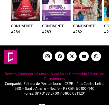
CONTINENTE
CONTINENTE
CONTINENTE
CO
#284
#283
#282
#2
Revista Continente é uma publicação da Companhia Editora de
Pernambuco
Companhia Editora de Pernambuco - CEPE - Rua Coelho Leite,
530 - Santo Amaro - Recife - PE CEP: 50100-140
Fones: (81) 3183.2700 / 0800.0811201