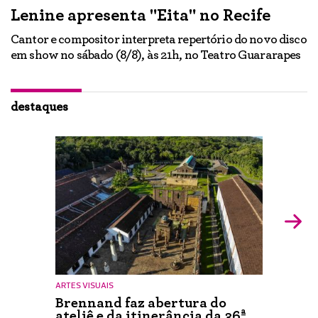
Lenine apresenta "Eita" no Recife
A
Cantor e compositor interpreta repertório do novo disco
Ne
em show no sábado (8/8), às 21h, no Teatro Guararapes
p
em
lo
d
ão
destaques
ARTES VISUAIS
Brennand faz abertura do
ateliê e da itinerância da 36ª