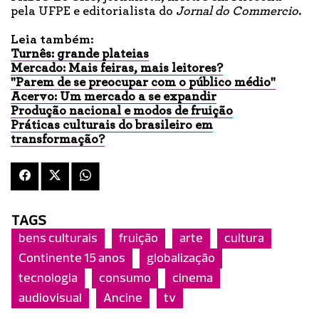
pela UFPE e editorialista do
Jornal do Commercio
.
Leia também:
Turnês: grande plateias
Mercado: Mais feiras, mais leitores?
"Parem de se preocupar com o público médio"
Acervo: Um mercado a se expandir
Produção nacional e modos de fruição
Práticas culturais do brasileiro em
transformação?
TAGS
bens culturais
fruição
arte
cultura
Continente 15 anos
globalização
tecnologia
consumo
cinema
audiovisual
Ancine
tv