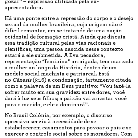
gozar”
–
expressão utilizada pela ex-
apresentadora.
Há uma ponte entre a repressão do corpo e o desejo
sexual da mulher brasileira, cuja origem não é
difícil remontar, em se tratando de uma nação
ocidental de formação cristã. Ainda que discuta
essa tradição cultural pelas vias racionais e
científicas, uma pessoa nascida nesse contexto
estará a ele submetida. A Eva pecadora,
representação “feminina” arraigada, tem marcado
a mulher ao longo da História, dentro de um
modelo social machista e patriarcal. Está
no
Gênesis
(3:16) a condenação, fartamente citada
como a palavra de um Deus punitivo: “Vou fazê-la
sofrer muito em sua gravidez: entre dores, você
dará à luz seus filhos; a paixão vai arrastar você
para o marido, e ele a dominará”.
No Brasil Colônia, por exemplo, o discurso
opressivo serviu à necessidade de se
estabelecerem casamentos para povoar o país e se
exercer o controle social sobre os moradores. Com