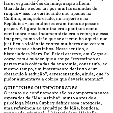
las e resguardá-las da imaginação alheia.
Guardadas e cobertas por muitas camadas de
roupas – isso se verificando não apenas na
Colônia, mas, sobretudo, no Império e na
República –, as mulheres eram itens de posse e
prazer. A figura feminina era apontada como
excitadora e sua indumentária era o reforço a essa
imagem, numa visão que se assemelha àquela que
justifica a violência contra mulheres que vestem
minissaias e shortinhos. Nesse sentido, a
historiadora Mary Del Priori escreve, em
Corpo a
corpo com a mulher
, que a roupa “revestindo as
partes mais cobiçadas da anatomia, constituía, ao
mesmo tempo, um instrumento decisivo e um
obstáculo à sedução”, acrescentando, ainda, que “o
pudor aumentava a cobiça que deveria atenuar”.
QUIETINHAS OU EMPODERADAS
O recato e o confinamento são os comportamentos
esperados da “Mariazinha”, muito antes de a
psicóloga Marta Suplicy definir essa categoria,
uma referência ao arquétipo da Mãe, bondosa,