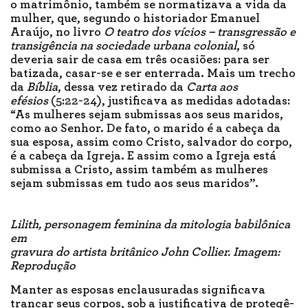
o matrimônio, também se normatizava a vida da
mulher, que, segundo o historiador Emanuel
Araújo, no livro
O teatro dos vícios – transgressão e
transigência na sociedade urbana colonial
, só
deveria sair de casa em três ocasiões: para ser
batizada, casar-se e ser enterrada. Mais um trecho
da
Bíblia
, dessa vez retirado da
Carta aos
efésios
(5:22-24), justificava as medidas adotadas:
“As mulheres sejam submissas aos seus maridos,
como ao Senhor. De fato, o marido é a cabeça da
sua esposa, assim como Cristo, salvador do corpo,
é a cabeça da Igreja. E assim como a Igreja está
submissa a Cristo, assim também as mulheres
sejam submissas em tudo aos seus maridos”.
Lilith, personagem feminina da mitologia babilônica
em
gravura do artista britânico John Collier. Imagem:
Reprodução
Manter as esposas enclausuradas significava
trancar seus corpos, sob a justificativa de protegê-