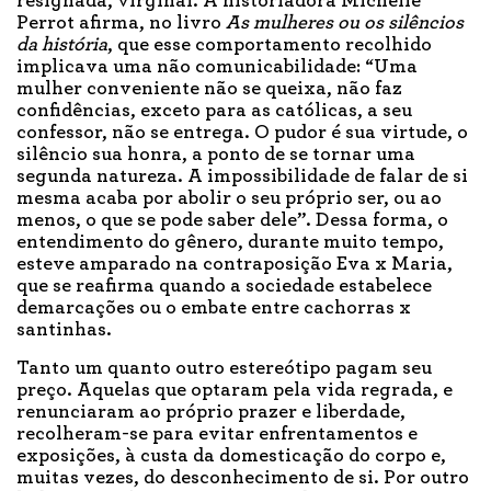
resignada, virginal. A historiadora Michelle
Perrot afirma, no livro
As mulheres ou os silêncios
da história
, que esse comportamento recolhido
implicava uma não comunicabilidade: “Uma
mulher conveniente não se queixa, não faz
confidências, exceto para as católicas, a seu
confessor, não se entrega. O pudor é sua virtude, o
silêncio sua honra, a ponto de se tornar uma
segunda natureza. A impossibilidade de falar de si
mesma acaba por abolir o seu próprio ser, ou ao
menos, o que se pode saber dele”. Dessa forma, o
entendimento do gênero, durante muito tempo,
esteve amparado na contraposição Eva x Maria,
que se reafirma quando a sociedade estabelece
demarcações ou o embate entre cachorras x
santinhas.
Tanto um quanto outro estereótipo pagam seu
preço. Aquelas que optaram pela vida regrada, e
renunciaram ao próprio prazer e liberdade,
recolheram-se para evitar enfrentamentos e
exposições, à custa da domesticação do corpo e,
muitas vezes, do desconhecimento de si. Por outro