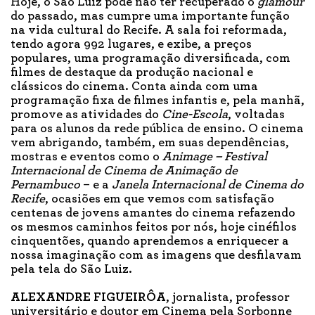
Hoje, o São Luiz pode não ter recuperado o
glamour
do passado, mas cumpre uma importante função
na vida cultural do Recife. A sala foi reformada,
tendo agora 992 lugares, e exibe, a preços
populares, uma programação diversificada, com
filmes de destaque da produção nacional e
clássicos do cinema. Conta ainda com uma
programação fixa de filmes infantis e, pela manhã,
promove as atividades do
Cine-Escola
, voltadas
para os alunos da rede pública de ensino. O cinema
vem abrigando, também, em suas dependências,
mostras e eventos como o
Animage – Festival
Internacional de Cinema de Animação de
Pernambuco
– e a
Janela Internacional de Cinema do
Recife
, ocasiões em que vemos com satisfação
centenas de jovens amantes do cinema refazendo
os mesmos caminhos feitos por nós, hoje cinéfilos
cinquentões, quando aprendemos a enriquecer a
nossa imaginação com as imagens que desfilavam
pela tela do São Luiz.
ALEXANDRE FIGUEIRÔA
, jornalista, professor
universitário e doutor em Cinema pela Sorbonne