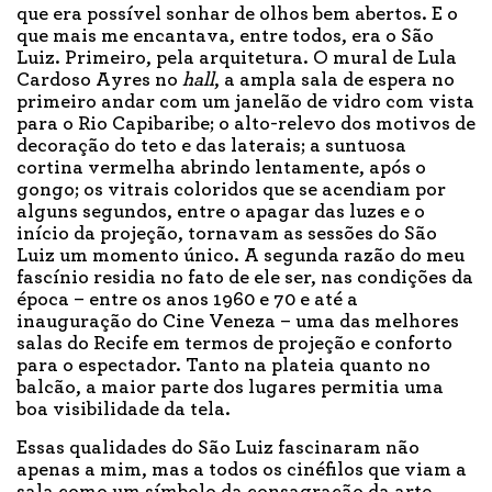
que era possível sonhar de olhos bem abertos. E o
que mais me encantava, entre todos, era o São
Luiz. Primeiro, pela arquitetura. O mural de Lula
Cardoso Ayres no
hall
, a ampla sala de espera no
primeiro andar com um janelão de vidro com vista
para o Rio Capibaribe; o alto-relevo dos motivos de
decoração do teto e das laterais; a suntuosa
cortina vermelha abrindo lentamente, após o
gongo; os vitrais coloridos que se acendiam por
alguns segundos, entre o apagar das luzes e o
início da projeção, tornavam as sessões do São
Luiz um momento único. A segunda razão do meu
fascínio residia no fato de ele ser, nas condições da
época – entre os anos 1960 e 70 e até a
inauguração do Cine Veneza – uma das melhores
salas do Recife em termos de projeção e conforto
para o espectador. Tanto na plateia quanto no
balcão, a maior parte dos lugares permitia uma
boa visibilidade da tela.
Essas qualidades do São Luiz fascinaram não
apenas a mim, mas a todos os cinéfilos que viam a