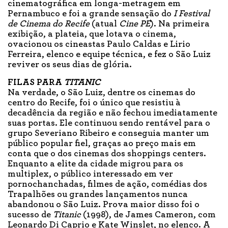
cinematográfica em longa-metragem em
Pernambuco e foi a grande sensação do
I Festival
de Cinema do Recife
(atual
Cine PE
). Na primeira
exibição, a plateia, que lotava o cinema,
ovacionou os cineastas Paulo Caldas e Lirio
Ferreira, elenco e equipe técnica, e fez o São Luiz
reviver os seus dias de glória.
FILAS PARA
TITANIC
Na verdade, o São Luiz, dentre os cinemas do
centro do Recife, foi o único que resistiu à
decadência da região e não fechou imediatamente
suas portas. Ele continuou sendo rentável para o
grupo Severiano Ribeiro e conseguia manter um
público popular fiel, graças ao preço mais em
conta que o dos cinemas dos shoppings centers.
Enquanto a elite da cidade migrou para os
multiplex, o público interessado em ver
pornochanchadas, filmes de ação, comédias dos
Trapalhões ou grandes lançamentos nunca
abandonou o São Luiz. Prova maior disso foi o
sucesso de
Titanic
(1998), de James Cameron, com
Leonardo Di Caprio e Kate Winslet, no elenco. A