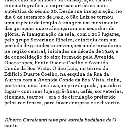
sala como um símbolo da consagração da arte
cinematográfica, a expressão artística mais
autêntica do século 20. Desde sua inauguração, no
dia 6 de setembro de 1952, o São Luiz se tornou
uma espécie de templo à imagem em movimento
das gerações que o alcançaram em seus dias de
glória. A inauguração da sala, com 1.206 lugares,
pelo grupo Severiano Ribeiro, coincidiu com um
período de grandes intervenções modernizadoras
na região central, iniciadas na década de 1940, e
da consolidação do eixo formado pela Avenida
Guararapes, Ponte Duarte Coelho e Avenida
Conde da Boa Vista. O São Luiz, no térreo do
Edifício Duarte Coelho, na esquina da Rua da
Aurora com a Avenida Conde da Boa Vista, tinha,
portanto, uma localização privilegiada, quando o
lugar– com suas lojas grã-finas, cafés, sorveterias,
cinemas, teatros – era o de circulação preferido
pelos recifenses, para fazer compras e se divertir.
Alberto Cavalcanti teve pré-estreia badalada de
O
canto