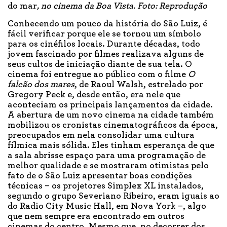
do mar
, no cinema da Boa Vista. Foto: Reprodução
Conhecendo um pouco da história do São Luiz, é
fácil verificar porque ele se tornou um símbolo
para os cinéfilos locais. Durante décadas, todo
jovem fascinado por filmes realizava alguns de
seus cultos de iniciação diante de sua tela. O
cinema foi entregue ao público com o filme
O
falcão dos mares
, de Raoul Walsh, estrelado por
Gregory Peck e, desde então, era nele que
aconteciam os principais lançamentos da cidade.
A abertura de um novo cinema na cidade também
mobilizou os cronistas cinematográficos da época,
preocupados em nela consolidar uma cultura
fílmica mais sólida. Eles tinham esperança de que
a sala abrisse espaço para uma programação de
melhor qualidade e se mostraram otimistas pelo
fato de o São Luiz apresentar boas condições
técnicas – os projetores Simplex XL instalados,
segundo o grupo Severiano Ribeiro, eram iguais ao
do Radio City Music Hall, em Nova York –, algo
que nem sempre era encontrado em outros
cinemas do centro. Mesmo que, no decorrer dos