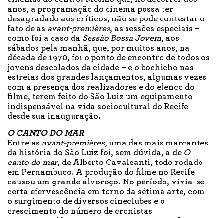
anos, a programação do cinema possa ter
desagradado aos críticos, não se pode contestar o
fato de as
avant-premières
, as sessões especiais –
como foi a caso da
Sessão Bossa Jovem
, aos
sábados pela manhã, que, por muitos anos, na
década de 1970, foi o ponto de encontro de todos os
jovens descolados da cidade – e o bochicho nas
estreias dos grandes lançamentos, algumas vezes
com a presença dos realizadores e do elenco do
filme, terem feito do São Luiz um equipamento
indispensável na vida sociocultural do Recife
desde sua inauguração.
O CANTO DO MAR
Entre as
avant-premières
, uma das mais marcantes
da história do São Luiz foi, sem dúvida, a de
O
canto do mar
, de Alberto Cavalcanti, todo rodado
em Pernambuco. A produção do filme no Recife
causou um grande alvoroço. No período, vivia-se
certa efervescência em torno da sétima arte, com
o surgimento de diversos cineclubes e o
crescimento do número de cronistas