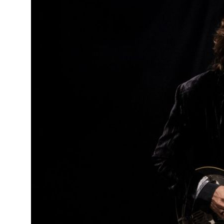
o
ado em
eiras,
ife,
ade a
va