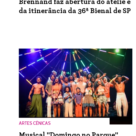
Brennand faz abertura do ateliê e
da itinerância da 36ª Bienal de SP
ARTES CÊNICAS
Musical "Domingo no Parque"