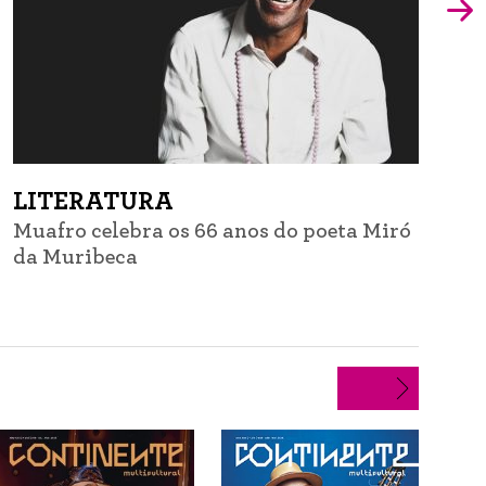
LITERATURA
Muafro celebra os 66 anos do poeta Miró
G
da Muribeca
d