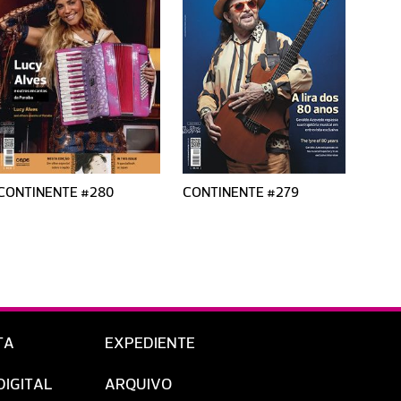
CONTINENTE #280
CONTINENTE #279
CONT
TA
EXPEDIENTE
DIGITAL
ARQUIVO