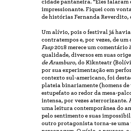
cidade pantaneira. “Eles falaram 
impressionante. Fiquei com vonta
de histórias Fernanda Reverdito, q
Um alívio, pois o festival já hav
contratempos e, por vezes, de um 
Fasp
2018 merece um comentário à
qualidade, diversos em suas orige
de Aramburo
, do Kiknteatr (Bolí
por sua experimentação em perfor
contexto sul-americano, foi desta
plateia binariamente (homens de 
estupefato ao redor da mesa-palc
intensa, por vezes aterrorizante. 
uma leitura contemporânea do am
pelo sentimento e suas impossibil
outro protagonista torna-se uma 
personagem. O vício, a neurose, o