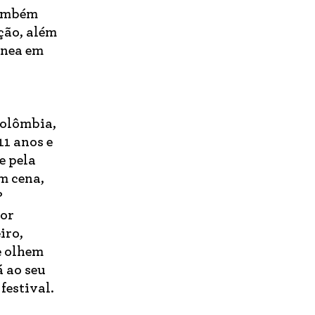
também
ção, além
ânea em
Colômbia,
11 anos e
e pela
m cena,
?
tor
iro,
e olhem
 ao seu
festival.