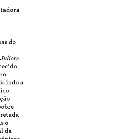
ntadora
cas do
Julieta
hecido
 no
vidindo a
lico
ação
sobre
rretada
s o
al da
cênicos