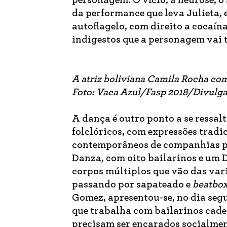
da performance que leva Julieta,
autoflagelo, com direito a cocaín
indigestos que a personagem vai
A atriz boliviana Camila Rocha co
Foto: Vaca Azul/Fasp 2018/Divulg
A dança é outro ponto a se ressal
folclóricos, com expressões tradi
contemporâneos de companhias p
Danza, com oito bailarinos e um 
corpos múltiplos que vão das vari
passando por sapateado e
beatbo
Gomez, apresentou-se, no dia seg
que trabalha com bailarinos cadei
precisam ser encarados socialment