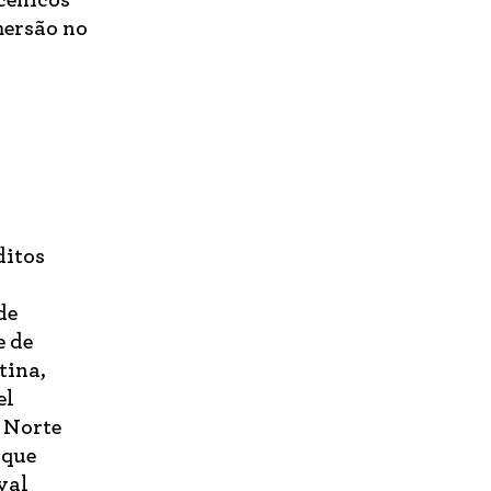
mersão no
ditos
de
e de
tina,
el
o Norte
 que
val