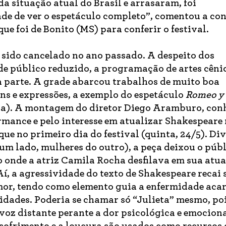
da situação atual do Brasil e arrasaram, foi
de de ver o espetáculo completo”, comentou a co
ue foi de Bonito (MS) para conferir o festival.
ia sido cancelado no ano passado. A despeito dos
de público reduzido, a programação de artes cêni
 parte. A grade abarcou trabalhos de muito boa
ns e expressões, a exemplo do espetáculo
Romeo y 
via). A montagem do diretor Diego Aramburo, con
mance e pelo interesse em atualizar Shakespeare
que no primeiro dia do festival (quinta, 24/5). Di
um lado, mulheres do outro), a peça deixou o púb
o onde a atriz Camila Rocha desfilava em sua atu
Aí, a agressividade do texto de Shakespeare recai 
or, tendo como elemento guia a enfermidade aca
idades. Poderia se chamar só “Julieta” mesmo, poi
voz distante perante a dor psicológica e emocion
 sofrimento e a loucura são usados como recursos 