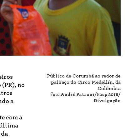
Público de Corumbá ao redor de
eiros
palhaço do Circo Medellín, da
 (PR), no
Colômbia
utros
Foto
André Patroni/Fasp 2018/
ado a
Divulgação
te com a
 última
 da