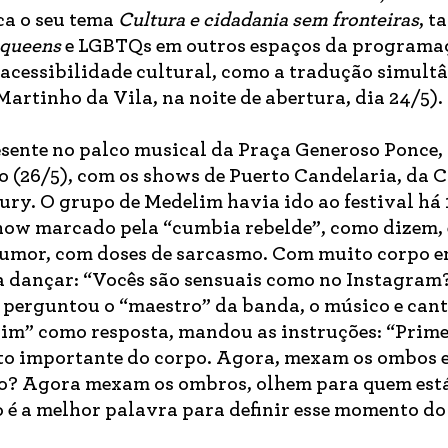
ca o seu tema
Cultura e cidadania sem fronteiras
, 
 queens
e LGBTQs em outros espaços da programa
 acessibilidade cultural, como a tradução simult
Martinho da Vila, na noite de abertura, dia 24/5).
esente no palco musical da Praça Generoso Ponce,
o (26/5), com os shows de Puerto Candelaria, da 
ry. O grupo de Medelim havia ido ao festival há 
how marcado pela “cumbia rebelde”, como dizem, 
humor, com doses de sarcasmo. Com muito corpo e
a dançar: “Vocês são sensuais como no Instagram
perguntou o “maestro” da banda, o músico e can
im” como resposta, mandou as instruções: “Prime
to importante do corpo. Agora, mexam os ombos 
to? Agora mexam os ombros, olhem para quem está
o é a melhor palavra para definir esse momento do 