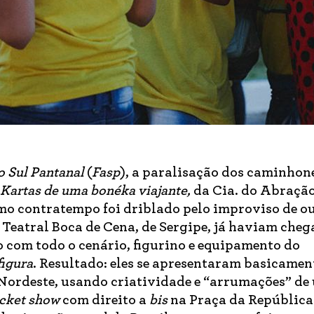
o Sul Pantanal
(
Fasp
), a paralisação dos caminhon
Kartas de uma bonéka viajante,
da Cia. do Abração
smo contratempo foi driblado pelo improviso de o
 Teatral Boca de Cena, de Sergipe, já haviam cheg
com todo o cenário, figurino e equipamento do
figura
. Resultado: eles se apresentaram basicamen
 Nordeste, usando criatividade e “arrumações” de
cket show
com direito a
bis
na Praça da República