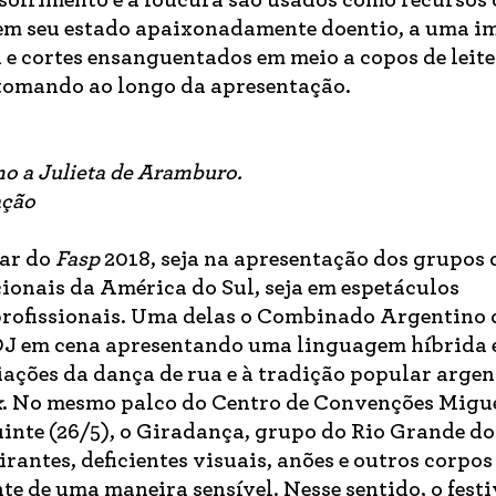
 em seu estado apaixonadamente doentio, a uma i
a e cortes ensanguentados em meio a copos de leite
 tomando ao longo da apresentação.
mo a Julieta de Aramburo.
ação
tar do
Fasp
2018, seja na apresentação dos grupos 
cionais da América do Sul, seja em espetáculos
rofissionais. Uma delas o Combinado Argentino 
DJ em cena apresentando uma linguagem híbrida 
ações da dança de rua e à tradição popular argen
x
. No mesmo palco do Centro de Convenções Migu
uinte (26/5), o Giradança, grupo do Rio Grande d
rantes, deficientes visuais, anões e outros corpos
e de uma maneira sensível. Nesse sentido, o festi