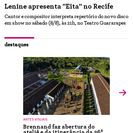
Lenine apresenta "Eita" no Recife
A
Cantor e compositor interpreta repertório do novo disco
Ne
em show no sábado (8/8), às 21h, no Teatro Guararapes
p
em
lo
d
ão
destaques
ARTES VISUAIS
Brennand faz abertura do
ateliê e da itinerância da 36ª