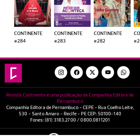
CONTINENTE
CONTINENTE
CONTINENTE
CO
#284
#283
#282
#2
Revista Continente é uma publicação da Companhia Editora de
Pernambuco
Companhia Editora de Pernambuco - CEPE - Rua Coelho Leite,
530 - Santo Amaro - Recife - PE CEP: 50100-140
Fones: (81) 3183.2700 / 0800.0811201