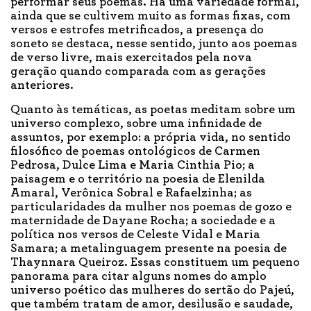
performar seus poemas. Há uma variedade formal,
ainda que se cultivem muito as formas fixas, com
versos e estrofes metrificados, a presença do
soneto se destaca, nesse sentido, junto aos poemas
de verso livre, mais exercitados pela nova
geração quando comparada com as gerações
anteriores.
Quanto às temáticas, as poetas meditam sobre um
universo complexo, sobre uma infinidade de
assuntos, por exemplo: a própria vida, no sentido
filosófico de poemas ontológicos de Carmen
Pedrosa, Dulce Lima e Maria Cinthia Pio; a
paisagem e o território na poesia de Elenilda
Amaral, Verônica Sobral e Rafaelzinha; as
particularidades da mulher nos poemas de gozo e
maternidade de Dayane Rocha; a sociedade e a
política nos versos de Celeste Vidal e Maria
Samara; a metalinguagem presente na poesia de
Thaynnara Queiroz. Essas constituem um pequeno
panorama para citar alguns nomes do amplo
universo poético das mulheres do sertão do Pajeú,
que também tratam de amor, desilusão e saudade,