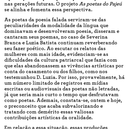
nas gerações futuras. O projeto
As poetas do Pajeú
se alinha e fomenta essa perspectiva.
As poetas da poesia falada serviram-se das
peculiaridades da modalidade da língua que
dominavam e desenvolveram poesia, disseram e
cantaram seus poemas, no caso de Severina
Branca e Luzia Batista continuam reverberando
seu fazer poético. Ao escutar os relatos das
mulheres com mais idade, evidenciam-se as
dificuldades da cultura patriarcal que fazia com
que elas abandonassem as vivências artísticas por
conta do casamento ou dos filhos, como nos
testemunhou D. Luzia. Por isso, provavelmente, há
um número limitado de registros em mídias
escritas ou audiovisuais das poetas não letradas,
já que seria mais curto o tempo que desfrutavam
como poetas. Ademais, constata-se, ontem e hoje,
o preconceito que acaba subvalorizando e
tratando com demérito essas valiosas
contribuições artísticas da oralidade.
Em relação a essa situação, essas produções