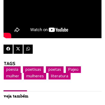
TAGS
poesia
poetisas
poetas
Pajeú
mulher
mulheres
literatura
veja também