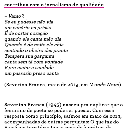
contribua com o jornalismo de qualidade
– Vamo?:
Se eu pudesse não via
um canário na prisão
É de cortar coração
quando ele canta mêo dia
Quando é de noite ele chia
sentindo o cheiro das pranta
Tempera sua garganta
canta sem tá com vontade
E pra matar a saudade
um passarin preso canta
(Severina Branca, maio de 2019, em M
undo Novo
)
Severina Branca (1945) nasceu
pra explicar que o
feminino de poeta só pode ser poesia. Com essa
resposta como princípio, saímos em maio de 2019,
acompanhadas de outras perguntas: O que faz do
Pajeú um território tão associado à prática da