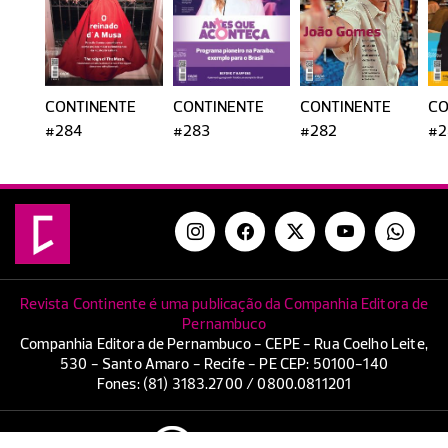
CONTINENTE
CONTINENTE
CONTINENTE
CO
#284
#283
#282
#2
Revista Continente é uma publicação da Companhia Editora de
Pernambuco
Companhia Editora de Pernambuco - CEPE - Rua Coelho Leite,
530 - Santo Amaro - Recife - PE CEP: 50100-140
Fones: (81) 3183.2700 / 0800.0811201