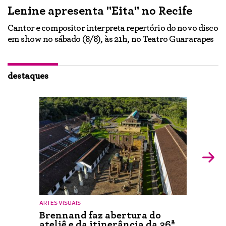
Lenine apresenta "Eita" no Recife
A
Cantor e compositor interpreta repertório do novo disco
Ne
em show no sábado (8/8), às 21h, no Teatro Guararapes
p
em
lo
d
ão
destaques
ARTES VISUAIS
Brennand faz abertura do
ateliê e da itinerância da 36ª