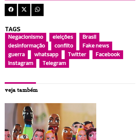
TAGS
Negacionismo
eleições
Brasil
desinformação
conflito
Fake news
guerra
whatsapp
Twitter
Facebook
Instagram
Telegram
veja também