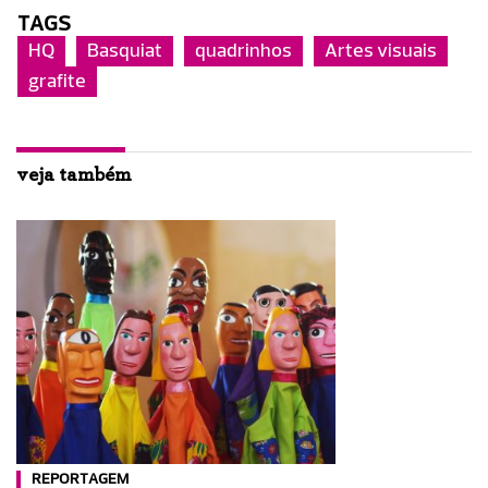
TAGS
HQ
Basquiat
quadrinhos
Artes visuais
grafite
veja também
REPORTAGEM