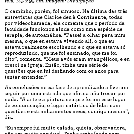
tela, 145 x 95 cm. Imagem: Divulgação
O caminho, porém, foi sinuoso. Na última das três
entrevistas que Clarice deu à
Continente
, todas
por videochamada, ela comenta que o período da
faculdade funcionou ainda como uma espécie de
terapia, de autoanálise. “Passei a olhar para mim
mesma, o que eu estava vivendo ali, o que eu
estava realmente escolhendo e o que eu estava só
reproduzindo, que me foi ensinado, que me foi
dito”, comenta. “Meus avós eram evangélicos, e eu
cresci na igreja. Então, tinha uma série de
questões que eu fui desfiando com os anos para
tentar entender.”
As conclusões nessa fase de aprendizado a fizeram
seguir por uma estrada que afirma não trocar por
nada. “A arte e a pintura sempre foram esse lugar
de comunicação, o lugar catártico de lidar com
questões e estranhamentos meus, comigo mesma”,
diz.
“Eu sempre fui muito calada, quieta, observadora,
não era muito sociável. Tenho trabalhado para