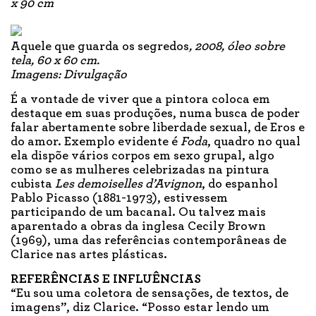
x 90 cm
Aquele que guarda os segredos
, 2008, óleo sobre
tela, 60 x 60 cm.
Imagens: Divulgação
É a vontade de viver que a pintora coloca em
destaque em suas produções, numa busca de poder
falar abertamente sobre liberdade sexual, de Eros e
do amor. Exemplo evidente é
Foda
, quadro no qual
ela dispõe vários corpos em sexo grupal, algo
como se as mulheres celebrizadas na pintura
cubista
Les demoiselles d’Avignon
, do espanhol
Pablo Picasso (1881-1973), estivessem
participando de um bacanal. Ou talvez mais
aparentado a obras da inglesa Cecily Brown
(1969), uma das referências contemporâneas de
Clarice nas artes plásticas.
REFERÊNCIAS E INFLUÊNCIAS
“Eu sou uma coletora de sensações, de textos, de
imagens”, diz Clarice. “Posso estar lendo um