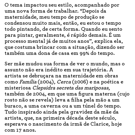
O tema impactou seu estilo, acompanhado por
uma nova forma de trabalhar. “Depois da
maternidade, meu tempo de produção se
condensou muito mais, então, eu estou o tempo
todo pintando, de certa forma. Quando eu sento
para pintar, geralmente, é rápido demais. É um
processo mental já de muitos anos”, explica ela,
que costuma brincar com a situação, dizendo ser
também uma dona de casa em 99% do tempo.
Ser mãe mudou sua forma de ver o mundo, mas o
assunto não era inédito em sua trajetória. A
artista se debruçara na maternidade em obras
como
Família
(2004),
Cerca
(2006) e na poética e
misteriosa
Clepsidra secreta das mariposas
,
também de 2004, em que uma figura materna (cujo
rosto não se revela) leva a filha pela mão a um
buraco, a uma caverna ou a um túnel do tempo.
Tudo inspirado ainda pela gravidez da mãe da
artista, que, na primeira década deste século,
esperava o nascimento da irmã de Clarice, hoje
com 17 anos.