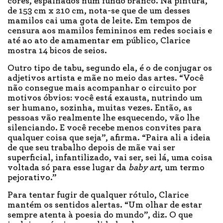
cores, espalhados num fundo branco. Na pintura,
de 153 cm x 210 cm, nota-se que de um desses
mamilos cai uma gota de leite. Em tempos de
censura aos mamilos femininos em redes sociais e
até ao ato de amamentar em público, Clarice
mostra 14 bicos de seios.
Outro tipo de tabu, segundo ela, é o de conjugar os
adjetivos artista e mãe no meio das artes. “Você
não consegue mais acompanhar o circuito por
motivos óbvios: você está exausta, nutrindo um
ser humano, sozinha, muitas vezes. Então, as
pessoas vão realmente lhe esquecendo, vão lhe
silenciando. E você recebe menos convites para
qualquer coisa que seja”, afirma. “Paira ali a ideia
de que seu trabalho depois de mãe vai ser
superficial, infantilizado, vai ser, sei lá, uma coisa
voltada só para esse lugar da
baby art
, um termo
pejorativo.”
Para tentar fugir de qualquer rótulo, Clarice
mantém os sentidos alertas. “Um olhar de estar
sempre atenta à poesia do mundo”, diz. O que