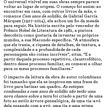
O universal visível em suas obras sempre parece
voltar ao lugar de origem. O começo foi assim: ao
encontrar em casa, com outros livros da mãe, o
romance
Cem anos de solidão
, de Gabriel García
Márquez (1927-2014), ela achou um fio da meada
para seguir. Na história escrita pelo vencedor do
Prêmio Nobel de Literatura de 1982, a pintora
descobriu como gostaria de inventar os próprios
mundos, a sua Macondo específica. “A atmosfera
que ele trazia, a riqueza de detalhes, de textura, a
complexidade e a profundidade de cada
personagem são coisas incríveis”, situa. “E a
partir daquele processo repetitivo, claustrofóbico,
dentro desse processo familiar, eu comecei a olhar
para os meus processos familiares.”
O impacto da leitura da obra do autor colombiano
foi tamanho que ela se inspirou em uma frase do
livro para batizar um quadro.
As estirpes
condenadas a cem anos de solidão não terão uma
nova chance sobre a terra
foi criado a partir de uma
foto ao estilo árvore genealógica, de uma tia-avó
dela posando com a avó, uma tia e uma prima