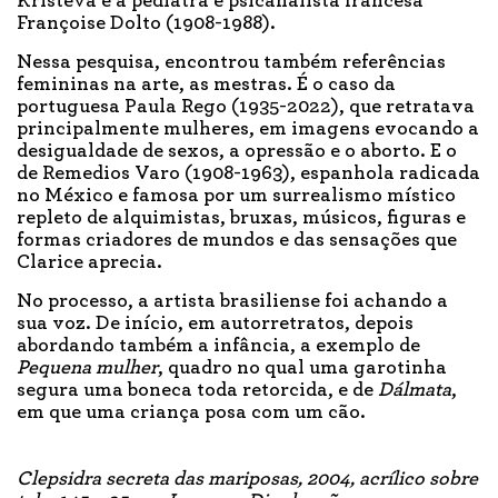
Kristeva e a pediatra e psicanalista francesa
Françoise Dolto (1908-1988).
Nessa pesquisa, encontrou também referências
femininas na arte, as mestras. É o caso da
portuguesa Paula Rego (1935-2022), que retratava
principalmente mulheres, em imagens evocando a
desigualdade de sexos, a opressão e o aborto. E o
de Remedios Varo (1908-1963), espanhola radicada
no México e famosa por um surrealismo místico
repleto de alquimistas, bruxas, músicos, figuras e
formas criadores de mundos e das sensações que
Clarice aprecia.
No processo, a artista brasiliense foi achando a
sua voz. De início, em autorretratos, depois
abordando também a infância, a exemplo de
Pequena mulher
, quadro no qual uma garotinha
segura uma boneca toda retorcida, e de
Dálmata
,
em que uma criança posa com um cão.
Clepsidra secreta das mariposas, 2004, acrílico sobre