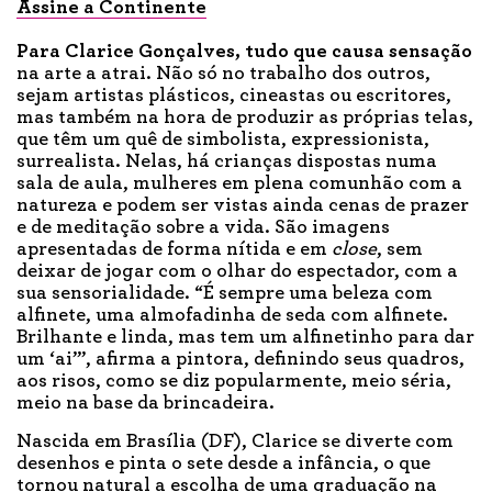
Assine a Continente
Para Clarice Gonçalves,
tudo que causa sensação
na arte a atrai. Não só no trabalho dos outros,
sejam artistas plásticos, cineastas ou escritores,
mas também na hora de produzir as próprias telas,
que têm um quê de simbolista, expressionista,
surrealista. Nelas, há crianças dispostas numa
sala de aula, mulheres em plena comunhão com a
natureza e podem ser vistas ainda cenas de prazer
e de meditação sobre a vida. São imagens
apresentadas de forma nítida e em
close
, sem
deixar de jogar com o olhar do espectador, com a
sua sensorialidade. “É sempre uma beleza com
alfinete, uma almofadinha de seda com alfinete.
Brilhante e linda, mas tem um alfinetinho para dar
um ‘ai’”, afirma a pintora, definindo seus quadros,
aos risos, como se diz popularmente, meio séria,
meio na base da brincadeira.
Nascida em Brasília (DF), Clarice se diverte com
desenhos e pinta o sete desde a infância, o que
tornou natural a escolha de uma graduação na