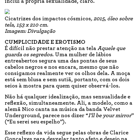
inclui a própria sexualidade, claro.
Cicatrizes dos impactos cósmicos
, 2015, óleo sobre
tela, 153 x 210 cm.
Imagem: Divulgação
CUMPLICIDADE E EROTISMO
É difícil não prestar atenção na tela
Aquele que
guarda os segredos
. Uma mulher de lábios
entreabertos segura uma das pontas de seus
cabelos negros e nos encara, mesmo que não
consigamos realmente ver os olhos dela. A moça
está sem blusa e sem sutiã, portanto, com os dois
seios à mostra para quem quiser observá-los.
Não há qualquer idealização, mas sensualidade e
reflexão, simultaneamente. Ali, a modelo, como a
alemã Nico canta na música da banda Velvet
Underground, parece nos dizer “
I’ll be your mirror
”
(“Eu serei seu espelho”).
Esse reflexo da vida segue pelas obras de Clarice
Gonçalves para desvelar tanto afeto e desejo na