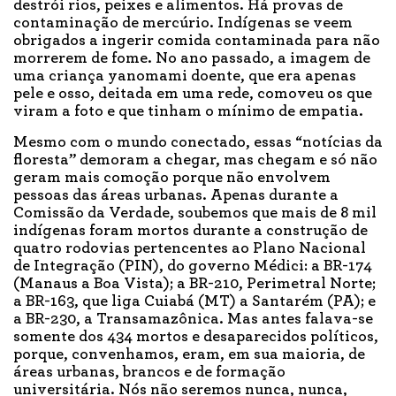
destrói rios, peixes e alimentos. Há provas de
contaminação de mercúrio. Indígenas se veem
obrigados a ingerir comida contaminada para não
morrerem de fome. No ano passado, a imagem de
uma criança yanomami doente, que era apenas
pele e osso, deitada em uma rede, comoveu os que
viram a foto e que tinham o mínimo de empatia.
Mesmo com o mundo conectado, essas “notícias da
floresta” demoram a chegar, mas chegam e só não
geram mais comoção porque não envolvem
pessoas das áreas urbanas. Apenas durante a
Comissão da Verdade, soubemos que mais de 8 mil
indígenas foram mortos durante a construção de
quatro rodovias pertencentes ao Plano Nacional
de Integração (PIN), do governo Médici: a BR-174
(Manaus a Boa Vista); a BR-210, Perimetral Norte;
a BR-163, que liga Cuiabá (MT) a Santarém (PA); e
a BR-230, a Transamazônica. Mas antes falava-se
somente dos 434 mortos e desaparecidos políticos,
porque, convenhamos, eram, em sua maioria, de
áreas urbanas, brancos e de formação
universitária. Nós não seremos nunca, nunca,