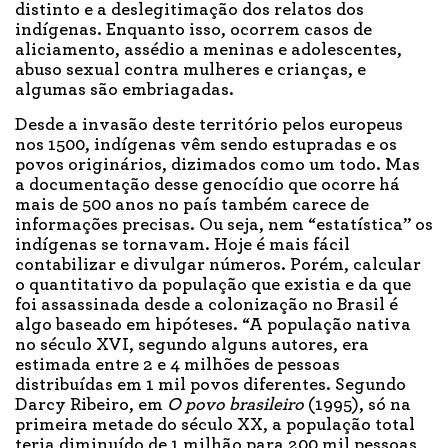
distinto e a deslegitimação dos relatos dos
indígenas. Enquanto isso, ocorrem casos de
aliciamento, assédio a meninas e adolescentes,
abuso sexual contra mulheres e crianças, e
algumas são embriagadas.
Desde a invasão deste território pelos europeus
nos 1500, indígenas vêm sendo estupradas e os
povos originários, dizimados como um todo. Mas
a documentação desse genocídio que ocorre há
mais de 500 anos no país também carece de
informações precisas. Ou seja, nem “estatística” os
indígenas se tornavam. Hoje é mais fácil
contabilizar e divulgar números. Porém, calcular
o quantitativo da população que existia e da que
foi assassinada desde a colonização no Brasil é
algo baseado em hipóteses. “A população nativa
no século XVI, segundo alguns autores, era
estimada entre 2 e 4 milhões de pessoas
distribuídas em 1 mil povos diferentes. Segundo
Darcy Ribeiro, em
O povo brasileiro
(1995), só na
primeira metade do século XX, a população total
teria diminuído de 1 milhão para 200 mil pessoas,