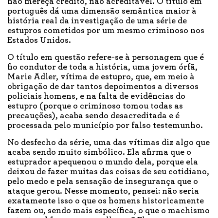
não mereça crédito, não acreditável. O título em
português dá uma dimensão semântica maior à
história real da investigação de uma série de
estupros cometidos por um mesmo criminoso nos
Estados Unidos.
O título em questão refere-se à personagem que é
fio condutor de toda a história, uma jovem órfã,
Marie Adler, vítima de estupro, que, em meio à
obrigação de dar tantos depoimentos a diversos
policiais homens, e na falta de evidências do
estupro (porque o criminoso tomou todas as
precauções), acaba sendo desacreditada e é
processada pelo município por falso testemunho.
No desfecho da série, uma das vítimas diz algo que
acaba sendo muito simbólico. Ela afirma que o
estuprador apequenou o mundo dela, porque ela
deixou de fazer muitas das coisas de seu cotidiano,
pelo medo e pela sensação de insegurança que o
ataque gerou. Nesse momento, pensei: não seria
exatamente isso o que os homens historicamente
fazem ou, sendo mais específica, o que o machismo