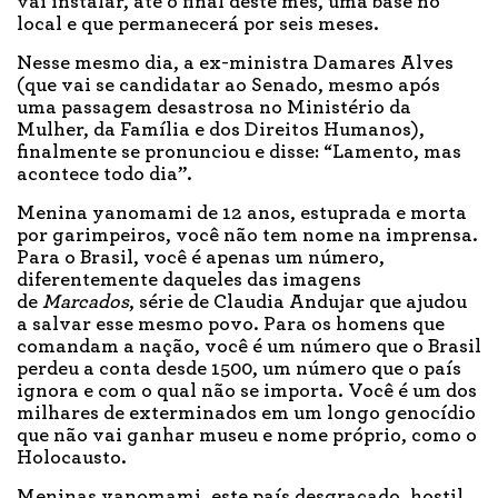
vai instalar, até o final deste mês, uma base no
local e que permanecerá por seis meses.
Nesse mesmo dia, a ex-ministra Damares Alves
(que vai se candidatar ao Senado, mesmo após
uma passagem desastrosa no Ministério da
Mulher, da Família e dos Direitos Humanos),
finalmente se pronunciou e disse: “Lamento, mas
acontece todo dia”.
Menina yanomami de 12 anos, estuprada e morta
por garimpeiros, você não tem nome na imprensa.
Para o Brasil, você é apenas um número,
diferentemente daqueles das imagens
de
Marcados
, série de Claudia Andujar que ajudou
a salvar esse mesmo povo. Para os homens que
comandam a nação, você é um número que o Brasil
perdeu a conta desde 1500, um número que o país
ignora e com o qual não se importa. Você é um dos
milhares de exterminados em um longo genocídio
que não vai ganhar museu e nome próprio, como o
Holocausto.
Meninas yanomami, este país desgraçado, hostil,