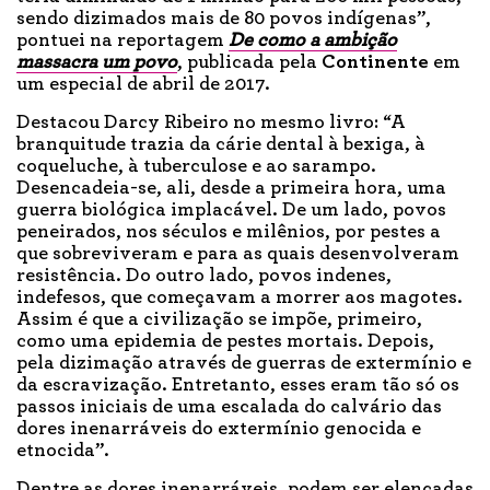
sendo dizimados mais de 80 povos indígenas”,
pontuei na reportagem
De como a ambição
massacra um povo
, publicada pela
Continente
em
um especial de abril de 2017.
Destacou Darcy Ribeiro no mesmo livro: “A
branquitude trazia da cárie dental à bexiga, à
coqueluche, à tuberculose e ao sarampo.
Desencadeia-se, ali, desde a primeira hora, uma
guerra biológica implacável. De um lado, povos
peneirados, nos séculos e milênios, por pestes a
que sobreviveram e para as quais desenvolveram
resistência. Do outro lado, povos indenes,
indefesos, que começavam a morrer aos magotes.
Assim é que a civilização se impõe, primeiro,
como uma epidemia de pestes mortais. Depois,
pela dizimação através de guerras de extermínio e
da escravização. Entretanto, esses eram tão só os
passos iniciais de uma escalada do calvário das
dores inenarráveis do extermínio genocida e
etnocida”.
Dentre as dores inenarráveis, podem ser elencadas