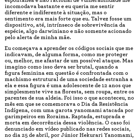
espontânea e não racional de vulnerabilidade me
incomodava bastante e eu queria me sentir
diferente e indiferente à situação, mas o
sentimento era mais forte que eu. Talvez fosse um
dispositivo, até, intrínseco de sobrevivência da
espécie, algo darwiniano e não somente acionado
pelo alerta de minha mãe.
Eu começava a aprender os códigos sociais que me
indicavam, de alguma forma, como me proteger
ou, melhor, me afastar de um possível ataque. Mas
imagino como isso deva ser brutal, quando a
figura feminina em questão é confrontada com o
machismo estrutural de uma sociedade estranha a
ela e essa figura é uma adolescente de 12 anos que
simplesmente vive na floresta, sem roupa, entre os
parentes de sua aldeia. Foi isso o que aconteceu, no
mês em que se comemorava o Dia da Resistência
Indígena, com uma garota yanomami atacada por
garimpeiros em Roraima. Raptada, estuprada e
morta em decorrência dessa violência. O caso foi
denunciado em vídeo publicado nas redes sociais,
no dia 25 de abril, por Júnior Hekurari Yanomami,