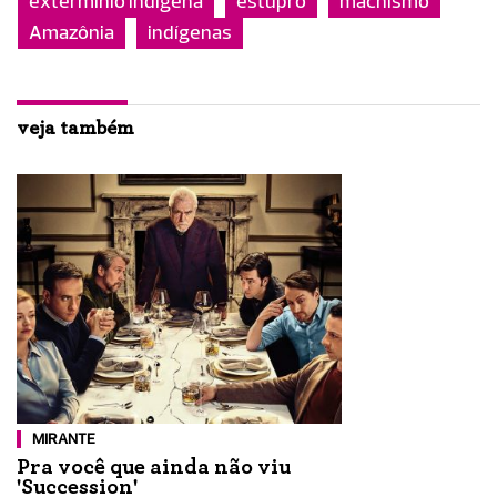
extermínio indígena
estupro
machismo
Amazônia
indígenas
veja também
MIRANTE
Pra você que ainda não viu
'Succession'