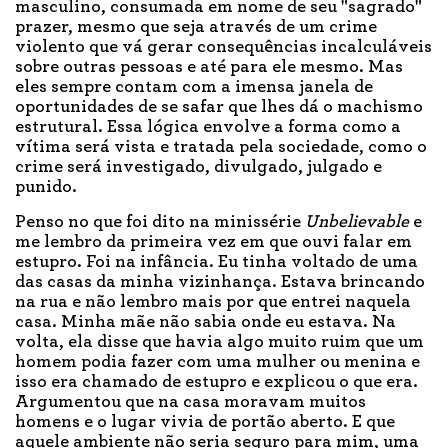
masculino, consumada em nome de seu "sagrado"
prazer, mesmo que seja através de um crime
violento que vá gerar consequências incalculáveis
sobre outras pessoas e até para ele mesmo. Mas
eles sempre contam com a imensa janela de
oportunidades de se safar que lhes dá o machismo
estrutural. Essa lógica envolve a forma como a
vítima será vista e tratada pela sociedade, como o
crime será investigado, divulgado, julgado e
punido.
Penso no que foi dito na minissérie
Unbelievable
e
me lembro da primeira vez em que ouvi falar em
estupro. Foi na infância. Eu tinha voltado de uma
das casas da minha vizinhança. Estava brincando
na rua e não lembro mais por que entrei naquela
casa. Minha mãe não sabia onde eu estava. Na
volta, ela disse que havia algo muito ruim que um
homem podia fazer com uma mulher ou menina e
isso era chamado de estupro e explicou o que era.
Argumentou que na casa moravam muitos
homens e o lugar vivia de portão aberto. E que
aquele ambiente não seria seguro para mim, uma