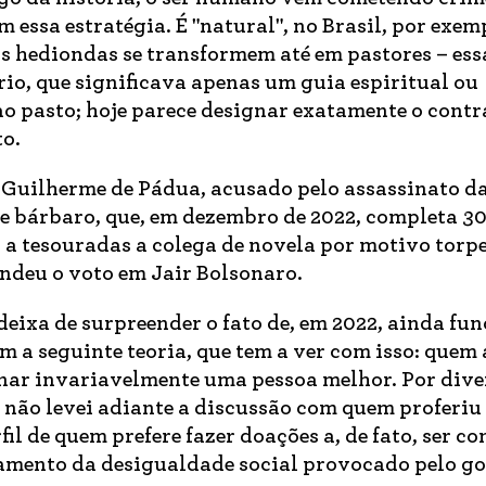
 essa estratégia. É "natural", no Brasil, por exem
as hediondas se transformem até em pastores – ess
rio, que significava apenas um guia espiritual ou
o pasto; hoje parece designar exatamente o contrá
to.
 Guilherme de Pádua, acusado pelo assassinato da
me bárbaro, que, em dezembro de 2022, completa 30
a tesouradas a colega de novela por motivo torpe
endeu o voto em Jair Bolsonaro.
deixa de surpreender o fato de, em 2022, ainda fun
 a seguinte teoria, que tem a ver com isso: quem
rnar invariavelmente uma pessoa melhor. Por dive
, não levei adiante a discussão com quem proferiu 
l de quem prefere fazer doações a, de fato, ser co
amento da desigualdade social provocado pelo g