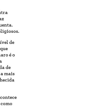
utra
az
uenta.
ligiosos.
ível de
rque
aro é o
a
da de
 a mais
nhecida
acontece
, como