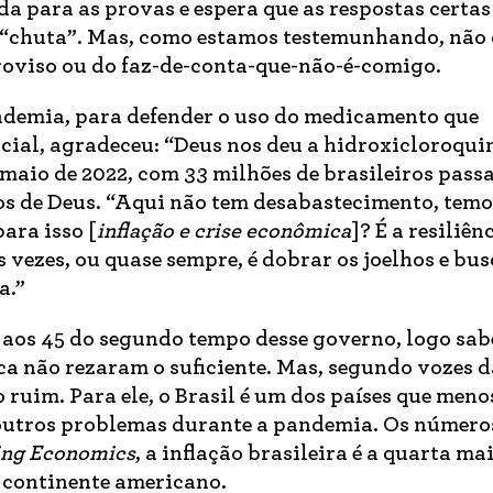
a para as provas e espera que as respostas certa
 “chuta”. Mas, como estamos testemunhando, não
oviso ou do faz-de-conta-que-não-é-comigo.
ndemia, para defender o uso do medicamento que
social, agradeceu: “Deus nos deu a hidroxicloroqui
maio de 2022, com 33 milhões de brasileiros pass
s de Deus. “Aqui não tem desabastecimento, temo
ara isso [
inflação e crise econômica
]? É a resiliênc
s vezes, ou quase sempre, é dobrar os joelhos e bu
a.”
r aos 45 do segundo tempo desse governo, logo sa
ca não rezaram o suficiente. Mas, segundo vozes 
o ruim. Para ele, o Brasil é um dos países que meno
 outros problemas durante a pandemia. Os número
ing Economics
, a inflação brasileira é a quarta ma
o continente americano.