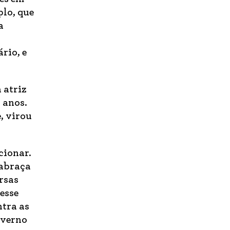
plo, que
a
rio, e
 atriz
 anos.
, virou
cionar.
 abraça
rsas
esse
ntra as
overno