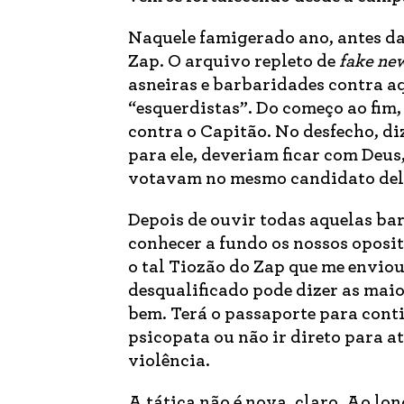
Naquele famigerado ano, antes da
Zap. O arquivo repleto de
fake ne
asneiras e barbaridades contra aq
“esquerdistas”. Do começo ao fim, 
contra o Capitão. No desfecho, d
para ele, deveriam ficar com Deus
votavam no mesmo candidato del
Depois de ouvir todas aquelas barb
conhecer a fundo os nossos oposi
o tal Tiozão do Zap que me enviou
desqualificado pode dizer as maio
bem. Terá o passaporte para cont
psicopata ou não ir direto para a
violência.
A tática não é nova, claro. Ao l