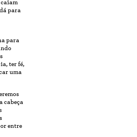
s caiam
 dá para
na para
ando
s
ia, ter fé,
scar uma
beremos
da cabeça
s
s
ior entre