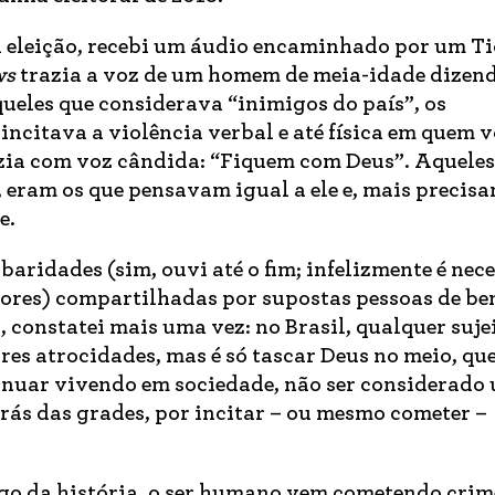
 eleição, recebi um áudio encaminhado por um T
ws
trazia a voz de um homem de meia-idade dizen
ueles que considerava “inimigos do país”, os
incitava a violência verbal e até física em quem 
izia com voz cândida: “Fiquem com Deus”. Aqueles
, eram os que pensavam igual a ele e, mais precis
e.
aridades (sim, ouvi até o fim; infelizmente é nec
tores) compartilhadas por supostas pessoas de b
, constatei mais uma vez: no Brasil, qualquer suje
res atrocidades, mas é só tascar Deus no meio, que
inuar vivendo em sociedade, não ser considerado
trás das grades, por incitar – ou mesmo cometer –
ongo da história, o ser humano vem cometendo cri