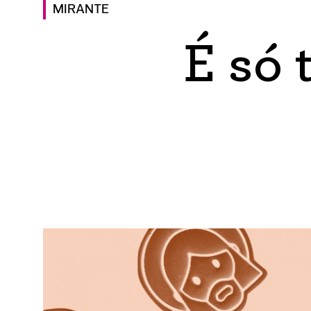
MIRANTE
É só 