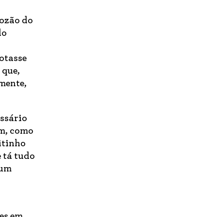
iozão do
do
votasse
 que,
amente,
essário
em, como
itinho
 tá tudo
 um
mes em