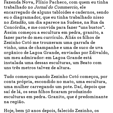
Fazenda Nova, Plínio Pacheco, com quem eu tinha
trabalhado no
Jornal do Commercio
, ele
encarregado de alguns tabloides e cadernos, sendo
eu o diagramador, que eu tinha trabalhado nisso
no
Estadão
, um dia aparece na Sudene, na Rua da
Concórdia, e me convida para fazer “uns bustos”.
Assim começou a escultura em pedra, granito, a
fazer parte do meu currículo. Aliás os filhos de
Zezinho Cotó me trouxeram uma garrafa de
vinho, uma de champanhe e uma de suco de uva
orgânico de Lagoa Grande, enviadas por Edivaldo,
um meu admirador: em Lagoa Grande está
instalada uma dessas esculturas, um Beato com
uns três metros talvez de altura.
Tudo começou quando Zezinho Cotó começou, por
conta própria, escondido no mato, uma escultura,
uma mulher carregando um pote. Daí, depois que
saí de lá, os seus filhos ficaram produzindo
esculturas em pedra. Granito, que é predominante
na região.
Hoje, bem 50 anos depois, falecido Zezinho, os