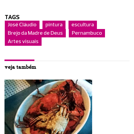
TAGS
José Cláudio
pintura
escultura
Brejo da Madre de Deus
Pernambuco
Artes visuais
veja também