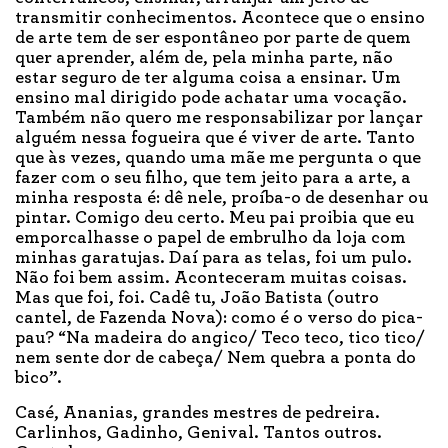
transmitir conhecimentos. Acontece que o ensino
de arte tem de ser espontâneo por parte de quem
quer aprender, além de, pela minha parte, não
estar seguro de ter alguma coisa a ensinar. Um
ensino mal dirigido pode achatar uma vocação.
Também não quero me responsabilizar por lançar
alguém nessa fogueira que é viver de arte. Tanto
que às vezes, quando uma mãe me pergunta o que
fazer com o seu filho, que tem jeito para a arte, a
minha resposta é: dê nele, proíba-o de desenhar ou
pintar. Comigo deu certo. Meu pai proibia que eu
emporcalhasse o papel de embrulho da loja com
minhas garatujas. Daí para as telas, foi um pulo.
Não foi bem assim. Aconteceram muitas coisas.
Mas que foi, foi. Cadê tu, João Batista (outro
cantel, de Fazenda Nova): como é o verso do pica-
pau? “Na madeira do angico/ Teco teco, tico tico/
nem sente dor de cabeça/ Nem quebra a ponta do
bico”.
Casé, Ananias, grandes mestres de pedreira.
Carlinhos, Gadinho, Genival. Tantos outros.