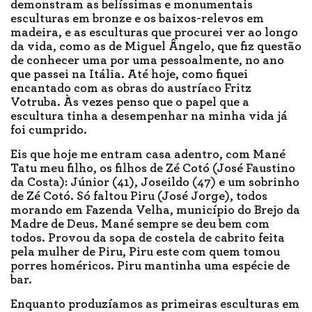
demonstram as belíssimas e monumentais
esculturas em bronze e os baixos-relevos em
madeira, e as esculturas que procurei ver ao longo
da vida, como as de Miguel Ângelo, que fiz questão
de conhecer uma por uma pessoalmente, no ano
que passei na Itália. Até hoje, como fiquei
encantado com as obras do austríaco Fritz
Votruba. Às vezes penso que o papel que a
escultura tinha a desempenhar na minha vida já
foi cumprido.
Eis que hoje me entram casa adentro, com Mané
Tatu meu filho, os filhos de Zé Cotó (José Faustino
da Costa): Júnior (41), Joseildo (47) e um sobrinho
de Zé Cotó. Só faltou Piru (José Jorge), todos
morando em Fazenda Velha, município do Brejo da
Madre de Deus. Mané sempre se deu bem com
todos. Provou da sopa de costela de cabrito feita
pela mulher de Piru, Piru este com quem tomou
porres homéricos. Piru mantinha uma espécie de
bar.
Enquanto produzíamos as primeiras esculturas em