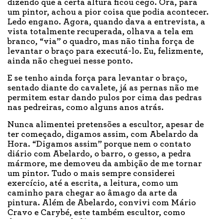
dizendo que a certa altura ficou cego. Ora, para
um pintor, achou a pior coisa que podia acontecer.
Ledo engano. Agora, quando dava a entrevista, a
vista totalmente recuperada, olhava a tela em
branco, “via” o quadro, mas não tinha força de
levantar o braço para executá-lo. Eu, felizmente,
ainda não cheguei nesse ponto.
E se tenho ainda força para levantar o braço,
sentado diante do cavalete, já as pernas não me
permitem estar dando pulos por cima das pedras
nas pedreiras, como alguns anos atrás.
Nunca alimentei pretensões a escultor, apesar de
ter começado, digamos assim, com Abelardo da
Hora. “Digamos assim” porque nem o contato
diário com Abelardo, o barro, o gesso, a pedra
mármore, me demoveu da ambição de me tornar
um pintor. Tudo o mais sempre considerei
exercício, até a escrita, a leitura, como um
caminho para chegar ao âmago da arte da
pintura. Além de Abelardo, convivi com Mário
Cravo e Carybé, este também escultor, como