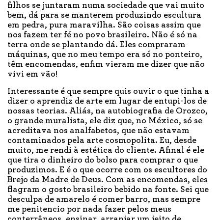
filhos se juntaram numa sociedade que vai muito
bem, dá para se manterem produzindo escultura
em pedra, pura maravilha. São coisas assim que
nos fazem ter fé no povo brasileiro. Não é só na
terra onde se plantando dá. Eles compraram
máquinas, que no meu tempo era só no ponteiro,
têm encomendas, enfim vieram me dizer que não
vivi em vão!
Interessante é que sempre quis ouvir o que tinha a
dizer o aprendiz de arte em lugar de entupi-los de
nossas teorias. Aliás, na autobiografia de Orozco,
o grande muralista, ele diz que, no México, só se
acreditava nos analfabetos, que não estavam
contaminados pela arte cosmopolita. Eu, desde
muito, me rendi à estética do cliente. Afinal é ele
que tira o dinheiro do bolso para comprar o que
produzimos. E é o que ocorre com os escultores do
Brejo da Madre de Deus. Com as encomendas, eles
flagram o gosto brasileiro bebido na fonte. Sei que
desculpa de amarelo é comer barro, mas sempre
me penitencio por nada fazer pelos meus
conterrâneos, ensinar, arranjar um jeito de