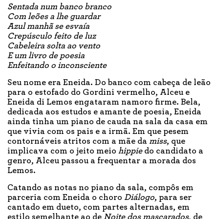
Sentada num banco branco
Com leões a lhe guardar
Azul manhã se esvaía
Crepúsculo feito de luz
Cabeleira solta ao vento
E um livro de poesia
Enfeitando o inconsciente
Seu nome era Eneida. Do banco com cabeça de leão
para o estofado do Gordini vermelho, Alceu e
Eneida di Lemos engataram namoro firme. Bela,
dedicada aos estudos e amante de poesia, Eneida
ainda tinha um piano de cauda na sala da casa em
que vivia com os pais e a irmã. Em que pesem
contornáveis atritos com a mãe da
miss
, que
implicava com o jeito meio
hippie
do candidato a
genro, Alceu passou a frequentar a morada dos
Lemos.
Catando as notas no piano da sala, compôs em
parceria com Eneida o choro
Diálogo
, para ser
cantado em dueto, com partes alternadas, em
estilo semelhante ao de
Noite dos mascarados
, de