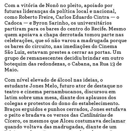
Com a vitória de Nonô no pleito, apoiado por
futuras lideranças da política local e nacional,
como Roberto Freire, Carlos Eduardo Cintra — o
Cadoca — e Byron Sarinho, os universitários
partiram para os bares do centro do Recife. Mesmo
quem apoiava a chapa derrotada tomou parte nas
celebrações, que só não varou a madrugada porque
os bares do circuito, nas imediações do Cinema
São Luiz, estavam prestes a cerrar as portas. Um
grupo de remanescentes decidiu brindar em outro
botequim das redondezas, o Cabana, na Rua 13 de
Maio.
Com nível elevado de álcool nas ideias, o
estudante Jones Melo, futuro ator de destaque no
teatro e cinema pernambucanos, discursou em
latim sobre uma mesa, diante dos aplausos dos
colegas e protestos do dono do estabelecimento.
Braços erguidos e punhos cerrados, Jones estufava
o peito e bradava os versos das
Catilinárias
de
Cícero, os mesmos que Alceu costumava declamar
quando voltava das madrugadas, diante de um