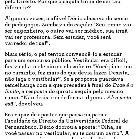
pelo Direito. Por que o caçula tinha de ser tão
diferente?
Algumas vezes, o afável Décio abusava do senso
de pedagogia. Zombava do caçula: “Seu irmão vai
ser engenheiro, o outro vai ser médico, sua irmã
vai ser professora. Sem estudar, você será
varredor de rua!”.
Mais sério, o pai tentou convencê-lo a estudar
para um concurso público. Vestibular era difícil,
ficava chato ele não se classificar: “Você já entrou
no cursinho, fez mais do que devia fazer. Desista,
não faça o vestibular”. Se a proposta guardava
semelhança com a que precedeu à final do
Doze é o
limite
, a resposta do garoto seguia pelo mesmo
rumo. “Não desistirei de forma alguma.
Alea jacta
est
!”, devolveu.
Era capaz de apostar que passaria para a
Faculdade de Direito da Universidade Federal de
Pernambuco. Décio dobrou a aposta: “Olha, se
você passar no vestibular, eu te dou um carro”. A