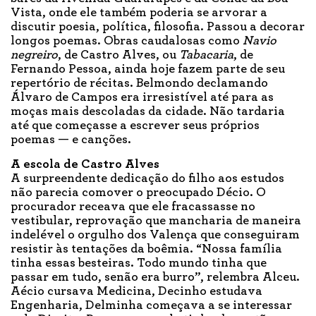
Vista, onde ele também poderia se arvorar a
discutir poesia, política, filosofia. Passou a decorar
longos poemas. Obras caudalosas como
Navio
negreiro
, de Castro Alves, ou
Tabacaria
, de
Fernando Pessoa, ainda hoje fazem parte de seu
repertório de récitas. Belmondo declamando
Álvaro de Campos era irresistível até para as
moças mais descoladas da cidade. Não tardaria
até que começasse a escrever seus próprios
poemas — e canções.
A escola de Castro Alves
A surpreendente dedicação do filho aos estudos
não parecia comover o preocupado Décio. O
procurador receava que ele fracassasse no
vestibular, reprovação que mancharia de maneira
indelével o orgulho dos Valença que conseguiram
resistir às tentações da boêmia. “Nossa família
tinha essas besteiras. Todo mundo tinha que
passar em tudo, senão era burro”, relembra Alceu.
Aécio cursava Medicina, Decinho estudava
Engenharia, Delminha começava a se interessar