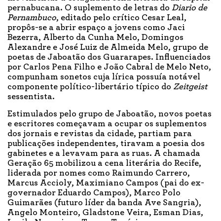
pernabucana. O suplemento de letras do
Diario de
Pernambuco
, editado pelo crítico Cesar Leal,
propôs-se a abrir espaço a jovens como Jaci
Bezerra, Alberto da Cunha Melo, Domingos
Alexandre e José Luiz de Almeida Melo, grupo de
poetas de Jaboatão dos Guararapes. Influenciados
por Carlos Pena Filho e João Cabral de Melo Neto,
compunham sonetos cuja lírica possuía notável
componente político-libertário típico do
Zeitgeist
sessentista.
Estimulados pelo grupo de Jaboatão, novos poetas
e escritores começavam a ocupar os suplementos
dos jornais e revistas da cidade, partiam para
publicações independentes, tiravam a poesia dos
gabinetes e a levavam para as ruas. A chamada
Geração 65 mobilizou a cena literária do Recife,
liderada por nomes como Raimundo Carrero,
Marcus Accioly, Maximiano Campos (pai do ex-
governador Eduardo Campos), Marco Polo
Guimarães (futuro líder da banda Ave Sangria),
Angelo Monteiro, Gladstone Veira, Esman Dias,