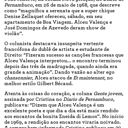
Pernambuco
, em 26 de maio de 1968, que descreve
como “magnífica a serenata que a super chique
Denise Zellaquet ofereceu, sábado, em seu
apartamento de Boa Viagem. Alceu Valença e
José Domingos de Azevedo deram show de
violão”.
O colunista destacava insuspeita vertente
francófona do dublê de artista e estudante de
Direito: “Fizeram sucesso as canções francesas que
Alceu Valença interpretou... o encontro terminou
depois das três da madrugada, quando ainda era
grande a animação”. Dando vazão ao alter ego
chansonnier
, Alceu atacou de
Et maintenant
, no
melhor estilo Gilbert Bécaud.
Atenta às coisas do coração, a coluna
Gente jovem
,
assinada por Cristina no
Diario de Pernambuco
,
publicava: “Dizem que Alceu Valença é um
excelente poeta e que dia a dia está mais rendido
aos encantos da bonita Eneida di Lemos”. No início
de 1969, a rendição aos encantos viraria noivado.