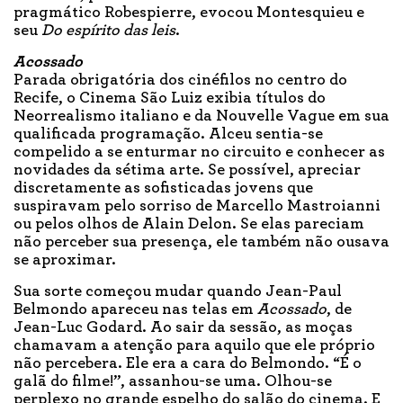
pragmático Robespierre, evocou Montesquieu e
seu
Do espírito das leis
.
Acossado
Parada obrigatória dos cinéfilos no centro do
Recife, o Cinema São Luiz exibia títulos do
Neorrealismo italiano e da Nouvelle Vague em sua
qualificada programação. Alceu sentia-se
compelido a se enturmar no circuito e conhecer as
novidades da sétima arte. Se possível, apreciar
discretamente as sofisticadas jovens que
suspiravam pelo sorriso de Marcello Mastroianni
ou pelos olhos de Alain Delon. Se elas pareciam
não perceber sua presença, ele também não ousava
se aproximar.
Sua sorte começou mudar quando Jean-Paul
Belmondo apareceu nas telas em
Acossado
, de
Jean-Luc Godard. Ao sair da sessão, as moças
chamavam a atenção para aquilo que ele próprio
não percebera. Ele era a cara do Belmondo. “É o
galã do filme!”, assanhou-se uma. Olhou-se
perplexo no grande espelho do salão do cinema. E