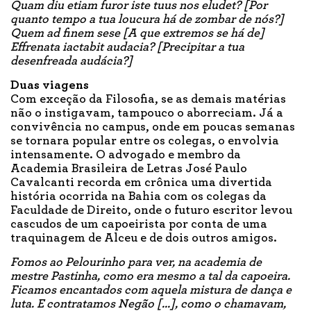
Quam diu etiam furor iste tuus nos eludet? [Por
quanto tempo a tua loucura há de zombar de nós?]
Quem ad finem sese [A que extremos se há de]
Effrenata iactabit audacia? [Precipitar a tua
desenfreada audácia?]
Duas viagens
Com exceção da Filosofia, se as demais matérias
não o instigavam, tampouco o aborreciam. Já a
convivência no campus, onde em poucas semanas
se tornara popular entre os colegas, o envolvia
intensamente. O advogado e membro da
Academia Brasileira de Letras José Paulo
Cavalcanti recorda em crônica uma divertida
história ocorrida na Bahia com os colegas da
Faculdade de Direito, onde o futuro escritor levou
cascudos de um capoeirista por conta de uma
traquinagem de Alceu e de dois outros amigos.
Fomos ao Pelourinho para ver, na academia de
mestre Pastinha, como era mesmo a tal da capoeira.
Ficamos encantados com aquela mistura de dança e
luta. E contratamos Negão [...], como o chamavam,