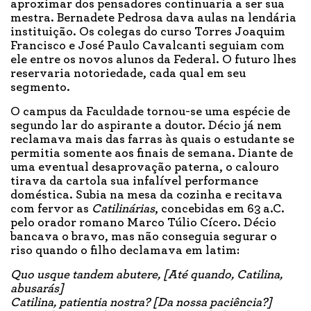
aproximar dos pensadores continuaria a ser sua
mestra. Bernadete Pedrosa dava aulas na lendária
instituição. Os colegas do curso Torres Joaquim
Francisco e José Paulo Cavalcanti seguiam com
ele entre os novos alunos da Federal. O futuro lhes
reservaria notoriedade, cada qual em seu
segmento.
O campus da Faculdade tornou-se uma espécie de
segundo lar do aspirante a doutor. Décio já nem
reclamava mais das farras às quais o estudante se
permitia somente aos finais de semana. Diante de
uma eventual desaprovação paterna, o calouro
tirava da cartola sua infalível performance
doméstica. Subia na mesa da cozinha e recitava
com fervor as
Catilinárias
, concebidas em 63 a.C.
pelo orador romano Marco Túlio Cícero. Décio
bancava o bravo, mas não conseguia segurar o
riso quando o filho declamava em latim:
Quo usque tandem abutere, [Até quando, Catilina,
abusarás]
Catilina, patientia nostra? [Da nossa paciência?]