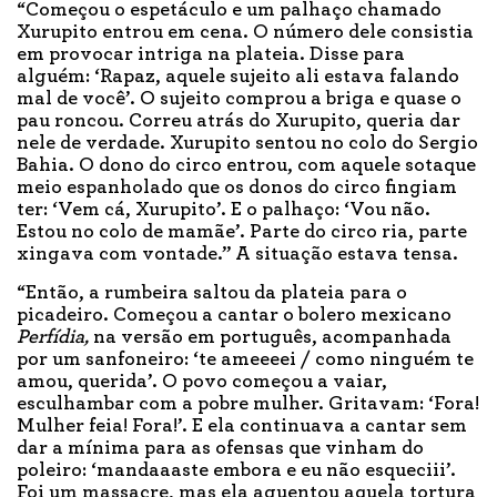
“Começou o espetáculo e um palhaço chamado
Xurupito entrou em cena. O número dele consistia
em provocar intriga na plateia. Disse para
alguém: ‘Rapaz, aquele sujeito ali estava falando
mal de você’. O sujeito comprou a briga e quase o
pau roncou. Correu atrás do Xurupito, queria dar
nele de verdade. Xurupito sentou no colo do Sergio
Bahia. O dono do circo entrou, com aquele sotaque
meio espanholado que os donos do circo fingiam
ter: ‘Vem cá, Xurupito’. E o palhaço: ‘Vou não.
Estou no colo de mamãe’. Parte do circo ria, parte
xingava com vontade.” A situação estava tensa.
“Então, a rumbeira saltou da plateia para o
picadeiro. Começou a cantar o bolero mexicano
Perfídia,
na versão em português, acompanhada
por um sanfoneiro: ‘te ameeeei / como ninguém te
amou, querida’. O povo começou a vaiar,
esculhambar com a pobre mulher. Gritavam: ‘Fora!
Mulher feia! Fora!’. E ela continuava a cantar sem
dar a mínima para as ofensas que vinham do
poleiro: ‘mandaaaste embora e eu não esqueciii’.
Foi um massacre, mas ela aguentou aquela tortura