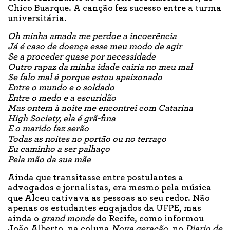
Chico Buarque. A canção fez sucesso entre a turma
universitária.
Oh minha amada me perdoe a incoerência
Já é caso de doença esse meu modo de agir
Se a proceder quase por necessidade
Outro rapaz da minha idade cairia no meu mal
Se falo mal é porque estou apaixonado
Entre o mundo e o soldado
Entre o medo e a escuridão
Mas ontem à noite me encontrei com Catarina
High Society, ela é grã-fina
E o marido faz serão
Todas as noites no portão ou no terraço
Eu caminho a ser palhaço
Pela mão da sua mãe
Ainda que transitasse entre postulantes a
advogados e jornalistas, era mesmo pela música
que Alceu cativava as pessoas ao seu redor. Não
apenas os estudantes engajados da UFPE, mas
ainda o
grand monde
do Recife, como informou
João Alberto, na coluna
Nova geração
, no
Diario de