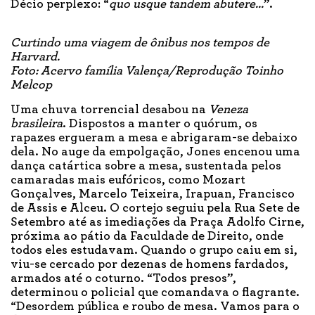
Décio perplexo: “
quo usque tandem abutere...
”.
Curtindo uma viagem de ônibus nos tempos de
Harvard.
Foto: Acervo família Valença/Reprodução Toinho
Melcop
Uma chuva torrencial desabou na
Veneza
brasileira
. Dispostos a manter o quórum, os
rapazes ergueram a mesa e abrigaram-se debaixo
dela. No auge da empolgação, Jones encenou uma
dança catártica sobre a mesa, sustentada pelos
camaradas mais eufóricos, como Mozart
Gonçalves, Marcelo Teixeira, Irapuan, Francisco
de Assis e Alceu. O cortejo seguiu pela Rua Sete de
Setembro até as imediações da Praça Adolfo Cirne,
próxima ao pátio da Faculdade de Direito, onde
todos eles estudavam. Quando o grupo caiu em si,
viu-se cercado por dezenas de homens fardados,
armados até o coturno. “Todos presos”,
determinou o policial que comandava o flagrante.
“Desordem pública e roubo de mesa. Vamos para o