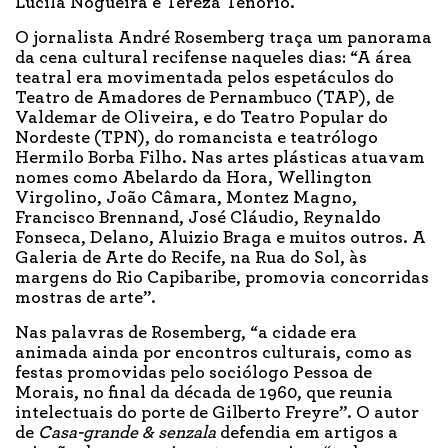
Lucila Nogueira e Tereza Tenório.
O jornalista André Rosemberg traça um panorama
da cena cultural recifense naqueles dias: “A área
teatral era movimentada pelos espetáculos do
Teatro de Amadores de Pernambuco (TAP), de
Valdemar de Oliveira, e do Teatro Popular do
Nordeste (TPN), do romancista e teatrólogo
Hermilo Borba Filho. Nas artes plásticas atuavam
nomes como Abelardo da Hora, Wellington
Virgolino, João Câmara, Montez Magno,
Francisco Brennand, José Cláudio, Reynaldo
Fonseca, Delano, Aluizio Braga e muitos outros. A
Galeria de Arte do Recife, na Rua do Sol, às
margens do Rio Capibaribe, promovia concorridas
mostras de arte”.
Nas palavras de Rosemberg, “a cidade era
animada ainda por encontros culturais, como as
festas promovidas pelo sociólogo Pessoa de
Morais, no final da década de 1960, que reunia
intelectuais do porte de Gilberto Freyre”. O autor
de
Casa-grande & senzala
defendia em artigos a