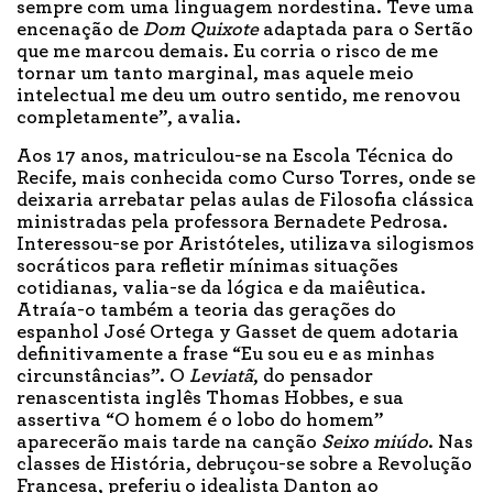
sempre com uma linguagem nordestina. Teve uma
encenação de
Dom Quixote
adaptada para o Sertão
que me marcou demais. Eu corria o risco de me
tornar um tanto marginal, mas aquele meio
intelectual me deu um outro sentido, me renovou
completamente”, avalia.
Aos 17 anos, matriculou-se na Escola Técnica do
Recife, mais conhecida como Curso Torres, onde se
deixaria arrebatar pelas aulas de Filosofia clássica
ministradas pela professora Bernadete Pedrosa.
Interessou-se por Aristóteles, utilizava silogismos
socráticos para refletir mínimas situações
cotidianas, valia-se da lógica e da maiêutica.
Atraía-o também a teoria das gerações do
espanhol José Ortega y Gasset de quem adotaria
definitivamente a frase “Eu sou eu e as minhas
circunstâncias”. O
Leviatã
, do pensador
renascentista inglês Thomas Hobbes, e sua
assertiva “O homem é o lobo do homem”
aparecerão mais tarde na canção
Seixo miúdo
. Nas
classes de História, debruçou-se sobre a Revolução
Francesa, preferiu o idealista Danton ao