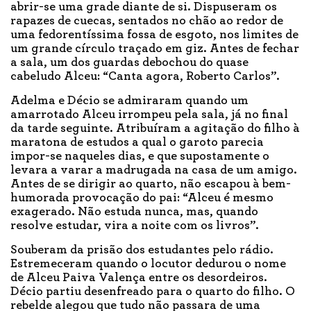
abrir-se uma grade diante de si. Dispuseram os
rapazes de cuecas, sentados no chão ao redor de
uma fedorentíssima fossa de esgoto, nos limites de
um grande círculo traçado em giz. Antes de fechar
a sala, um dos guardas debochou do quase
cabeludo Alceu: “Canta agora, Roberto Carlos”.
Adelma e Décio se admiraram quando um
amarrotado Alceu irrompeu pela sala, já no final
da tarde seguinte. Atribuíram a agitação do filho à
maratona de estudos a qual o garoto parecia
impor-se naqueles dias, e que supostamente o
levara a varar a madrugada na casa de um amigo.
Antes de se dirigir ao quarto, não escapou à bem-
humorada provocação do pai: “Alceu é mesmo
exagerado. Não estuda nunca, mas, quando
resolve estudar, vira a noite com os livros”.
Souberam da prisão dos estudantes pelo rádio.
Estremeceram quando o locutor dedurou o nome
de Alceu Paiva Valença entre os desordeiros.
Décio partiu desenfreado para o quarto do filho. O
rebelde alegou que tudo não passara de uma