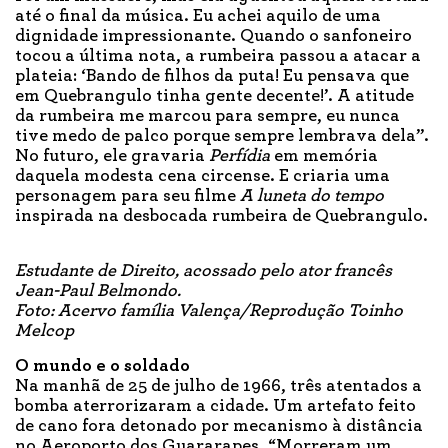
até o final da música. Eu achei aquilo de uma
dignidade impressionante. Quando o sanfoneiro
tocou a última nota, a rumbeira passou a atacar a
plateia: ‘Bando de filhos da puta! Eu pensava que
em Quebrangulo tinha gente decente!’. A atitude
da rumbeira me marcou para sempre, eu nunca
tive medo de palco porque sempre lembrava dela”.
No futuro, ele gravaria
Perfídia
em memória
daquela modesta cena circense. E criaria uma
personagem para seu filme
A luneta do tempo
inspirada na desbocada rumbeira de Quebrangulo.
Estudante de Direito, acossado pelo ator francês
Jean-Paul Belmondo.
Foto: Acervo família Valença/Reprodução Toinho
Melcop
O mundo e o soldado
Na manhã de 25 de julho de 1966, três atentados a
bomba aterrorizaram a cidade. Um artefato feito
de cano fora detonado por mecanismo à distância
no Aeroporto dos Guararapes. “Morreram um