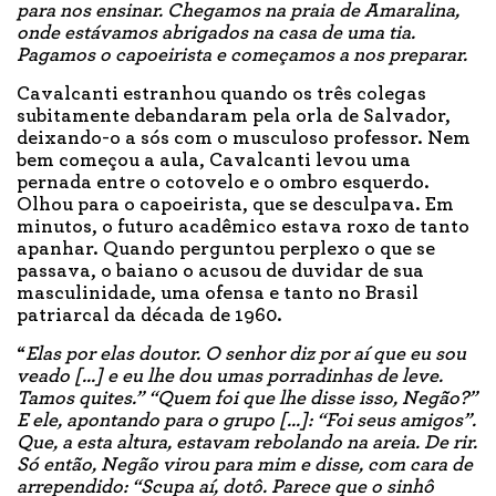
para nos ensinar. Chegamos na praia de Amaralina,
onde estávamos abrigados na casa de uma tia.
Pagamos o capoeirista e começamos a nos preparar.
Cavalcanti estranhou quando os três colegas
subitamente debandaram pela orla de Salvador,
deixando-o a sós com o musculoso professor. Nem
bem começou a aula, Cavalcanti levou uma
pernada entre o cotovelo e o ombro esquerdo.
Olhou para o capoeirista, que se desculpava. Em
minutos, o futuro acadêmico estava roxo de tanto
apanhar. Quando perguntou perplexo o que se
passava, o baiano o acusou de duvidar de sua
masculinidade, uma ofensa e tanto no Brasil
patriarcal da década de 1960.
“
Elas por elas doutor. O senhor diz por aí que eu sou
veado [...] e eu lhe dou umas porradinhas de leve.
Tamos quites.” “Quem foi que lhe disse isso, Negão?”
E ele, apontando para o grupo [...]: “Foi seus amigos”.
Que, a esta altura, estavam rebolando na areia. De rir.
Só então, Negão virou para mim e disse, com cara de
arrependido: “Scupa aí, dotô. Parece que o sinhô