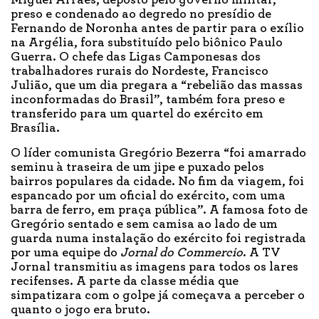
Miguel Arraes, deposto pelo governo militar,
preso e condenado ao degredo no presídio de
Fernando de Noronha antes de partir para o exílio
na Argélia, fora substituído pelo biônico Paulo
Guerra. O chefe das Ligas Camponesas dos
trabalhadores rurais do Nordeste, Francisco
Julião, que um dia pregara a “rebelião das massas
inconformadas do Brasil”, também fora preso e
transferido para um quartel do exército em
Brasília.
O líder comunista Gregório Bezerra “foi amarrado
seminu à traseira de um jipe e puxado pelos
bairros populares da cidade. No fim da viagem, foi
espancado por um oficial do exército, com uma
barra de ferro, em praça pública”. A famosa foto de
Gregório sentado e sem camisa ao lado de um
guarda numa instalação do exército foi registrada
por uma equipe do
Jornal do Commercio
. A TV
Jornal transmitiu as imagens para todos os lares
recifenses. A parte da classe média que
simpatizara com o golpe já começava a perceber o
quanto o jogo era bruto.