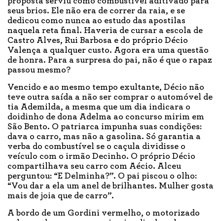
proposta serviu como combustível aditivado para
seus brios. Ele não era de correr da raia, e se
dedicou como nunca ao estudo das apostilas
naquela reta final. Haveria de cursar a escola de
Castro Alves, Rui Barbosa e do próprio Décio
Valença a qualquer custo. Agora era uma questão
de honra. Para a surpresa do pai, não é que o rapaz
passou mesmo?
Vencido e ao mesmo tempo exultante, Décio não
teve outra saída a não ser comprar o automóvel de
tia Ademilda, a mesma que um dia indicara o
doidinho de dona Adelma ao concurso mirim em
São Bento. O patriarca impunha suas condições:
dava o carro, mas não a gasolina. Só garantia a
verba do combustível se o caçula dividisse o
veículo com o irmão Decinho. O próprio Décio
compartilhava seu carro com Aécio. Alceu
perguntou: “E Delminha?”. O pai piscou o olho:
“Vou dar a ela um anel de brilhantes. Mulher gosta
mais de joia que de carro”.
A bordo de um Gordini vermelho, o motorizado