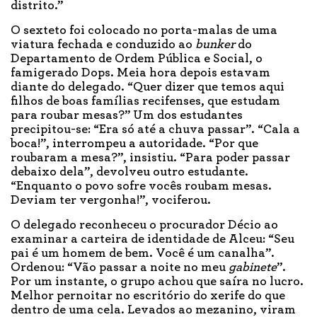
distrito.”
O sexteto foi colocado no porta-malas de uma
viatura fechada e conduzido ao
bunker
do
Departamento de Ordem Pública e Social, o
famigerado Dops. Meia hora depois estavam
diante do delegado. “Quer dizer que temos aqui
filhos de boas famílias recifenses, que estudam
para roubar mesas?” Um dos estudantes
precipitou-se: “Era só até a chuva passar”. “Cala a
boca!”, interrompeu a autoridade. “Por que
roubaram a mesa?”, insistiu. “Para poder passar
debaixo dela”, devolveu outro estudante.
“Enquanto o povo sofre vocês roubam mesas.
Deviam ter vergonha!”, vociferou.
O delegado reconheceu o procurador Décio ao
examinar a carteira de identidade de Alceu: “Seu
pai é um homem de bem. Você é um canalha”.
Ordenou: “Vão passar a noite no meu
gabinete
”.
Por um instante, o grupo achou que saíra no lucro.
Melhor pernoitar no escritório do xerife do que
dentro de uma cela. Levados ao mezanino, viram