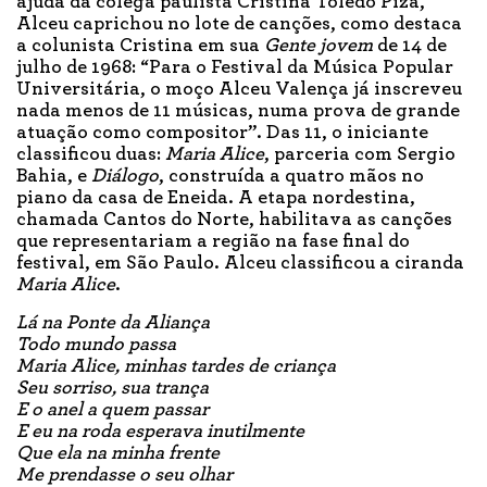
ajuda da colega paulista Cristina Toledo Piza,
Alceu caprichou no lote de canções, como destaca
a colunista Cristina em sua
Gente jovem
de 14 de
julho de 1968: “Para o Festival da Música Popular
Universitária, o moço Alceu Valença já inscreveu
nada menos de 11 músicas, numa prova de grande
atuação como compositor”. Das 11, o iniciante
classificou duas:
Maria Alice
, parceria com Sergio
Bahia, e
Diálogo
, construída a quatro mãos no
piano da casa de Eneida. A etapa nordestina,
chamada Cantos do Norte, habilitava as canções
que representariam a região na fase final do
festival, em São Paulo. Alceu classificou a ciranda
Maria Alice
.
Lá na Ponte da Aliança
Todo mundo passa
Maria Alice, minhas tardes de criança
Seu sorriso, sua trança
E o anel a quem passar
E eu na roda esperava inutilmente
Que ela na minha frente
Me prendasse o seu olhar