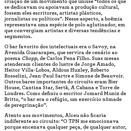
criação de um movimento que unisse “todos os que
se dedicavam ou apoiavam a produção cultural,
fossem eles escritores, artistas plásticos,
jornalistas ou políticos”. Nesse aspecto, a boêmia
representava uma espécie de polo aglutinador, em
que convergiam artistas e diversas tendências e
segmentos.
O bar favorito dos intelectuais era o Savoy, na
Avenida Guararapes, que servira de cenário ao
poema
Chopp
, de Carlos Pena Filho. Suas mesas
atenderam clientes do lustre de Jorge Amado,
Heitor Villa-Lobos, Aldous Huxley, Roberto
Rosselini, Jean-Paul Sartre e Simone de Beauvoir.
Outros bares importantes do circuito eram Bier
House, Cantina Star, Sertã, A Cabana e Torre de
Londres. Como definiu o escritor Jomard Muniz de
Britto, “o bar era o refúgio, um exercício nômade
de peregrinação”.
Atento aos movimentos, Alceu não ficaria
indiferente ao circuito: “O TPN me emocionava
porque encenava qualquer peça, de qualquer autor,