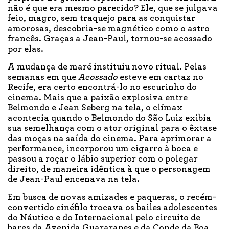
não é que era mesmo parecido? Ele, que se julgava
feio, magro, sem traquejo para as conquistar
amorosas, descobria-se magnético como o astro
francês. Graças a Jean-Paul, tornou-se acossado
por elas.
A mudança de maré instituiu novo ritual. Pelas
semanas em que
Acossado
esteve em cartaz no
Recife, era certo encontrá-lo no escurinho do
cinema. Mais que a paixão explosiva entre
Belmondo e Jean Seberg na tela, o clímax
acontecia quando o Belmondo do São Luiz exibia
sua semelhança com o ator original para o êxtase
das moças na saída do cinema. Para aprimorar a
performance, incorporou um cigarro à boca e
passou a roçar o lábio superior com o polegar
direito, de maneira idêntica à que o personagem
de Jean-Paul encenava na tela.
Em busca de novas amizades e paqueras, o recém-
convertido cinéfilo trocava os bailes adolescentes
do Náutico e do Internacional pelo circuito de
bares da Avenida Guararapes e da Conde da Boa