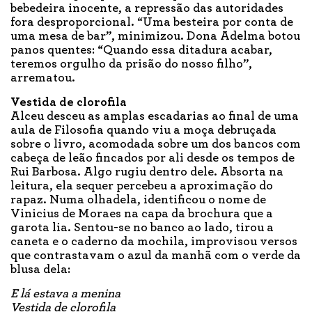
bebedeira inocente, a repressão das autoridades
fora desproporcional. “Uma besteira por conta de
uma mesa de bar”, minimizou. Dona Adelma botou
panos quentes: “Quando essa ditadura acabar,
teremos orgulho da prisão do nosso filho”,
arrematou.
Vestida de clorofila
Alceu desceu as amplas escadarias ao final de uma
aula de Filosofia quando viu a moça debruçada
sobre o livro, acomodada sobre um dos bancos com
cabeça de leão fincados por ali desde os tempos de
Rui Barbosa. Algo rugiu dentro dele. Absorta na
leitura, ela sequer percebeu a aproximação do
rapaz. Numa olhadela, identificou o nome de
Vinicius de Moraes na capa da brochura que a
garota lia. Sentou-se no banco ao lado, tirou a
caneta e o caderno da mochila, improvisou versos
que contrastavam o azul da manhã com o verde da
blusa dela:
E lá estava a menina
Vestida de clorofila