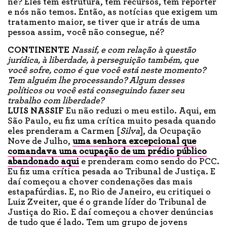
né? Eles têm estrutura, têm recursos, têm repórter
e nós não temos. Então, as notícias que exigem um
tratamento maior, se tiver que ir atrás de uma
pessoa assim, você não consegue, né?
CONTINENTE
Nassif, e com relação à questão
jurídica, à liberdade, à perseguição também, que
você sofre, como é que você está neste momento?
Tem alguém lhe processando? Algum desses
políticos ou você está conseguindo fazer seu
trabalho com liberdade?
LUIS NASSIF
Eu não reduzi o meu estilo. Aqui, em
São Paulo, eu fiz uma crítica muito pesada quando
eles prenderam a Carmen [
Silva
], da Ocupação
Nove de Julho,
uma senhora excepcional que
comandava uma ocupação de um prédio público
abandonado aqui
e prenderam como sendo do PCC.
Eu fiz uma crítica pesada ao Tribunal de Justiça. E
daí começou a chover condenações das mais
estapafúrdias. E, no Rio de Janeiro, eu critiquei o
Luiz Zveiter, que é o grande líder do Tribunal de
Justiça do Rio. E daí começou a chover denúncias
de tudo que é lado. Tem um grupo de jovens