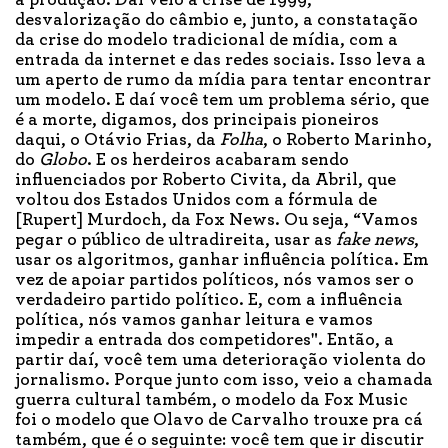
desvalorização do câmbio e, junto, a constatação
da crise do modelo tradicional de mídia, com a
entrada da internet e das redes sociais. Isso leva a
um aperto de rumo da mídia para tentar encontrar
um modelo. E daí você tem um problema sério, que
é a morte, digamos, dos principais pioneiros
daqui, o Otávio Frias, da
Folha
, o Roberto Marinho,
do
Globo
. E os herdeiros acabaram sendo
influenciados por Roberto Civita, da Abril, que
voltou dos Estados Unidos com a fórmula de
[Rupert] Murdoch, da Fox News. Ou seja, “Vamos
pegar o público de ultradireita, usar as
fake news
,
usar os algoritmos, ganhar influência política. Em
vez de apoiar partidos políticos, nós vamos ser o
verdadeiro partido político. E, com a influência
política, nós vamos ganhar leitura e vamos
impedir a entrada dos competidores". Então, a
partir daí, você tem uma deterioração violenta do
jornalismo. Porque junto com isso, veio a chamada
guerra cultural também, o modelo da Fox Music
foi o modelo que Olavo de Carvalho trouxe pra cá
também, que é o seguinte: você tem que ir discutir