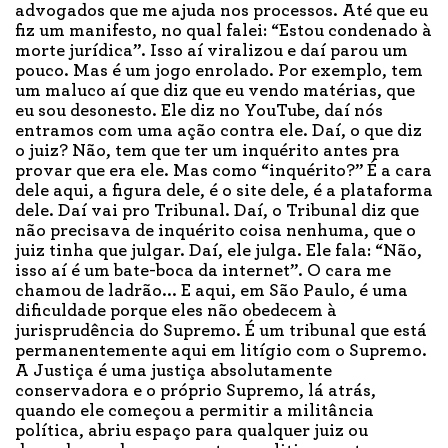
advogados que me ajuda nos processos. Até que eu
fiz um manifesto, no qual falei: “Estou condenado à
morte jurídica”. Isso aí viralizou e daí parou um
pouco. Mas é um jogo enrolado. Por exemplo, tem
um maluco aí que diz que eu vendo matérias, que
eu sou desonesto. Ele diz no YouTube, daí nós
entramos com uma ação contra ele. Daí, o que diz
o juiz? Não, tem que ter um inquérito antes pra
provar que era ele. Mas como “inquérito?” É a cara
dele aqui, a figura dele, é o site dele, é a plataforma
dele. Daí vai pro Tribunal. Daí, o Tribunal diz que
não precisava de inquérito coisa nenhuma, que o
juiz tinha que julgar. Daí, ele julga. Ele fala: “Não,
isso aí é um bate-boca da internet”. O cara me
chamou de ladrão... E aqui, em São Paulo, é uma
dificuldade porque eles não obedecem à
jurisprudência do Supremo. É um tribunal que está
permanentemente aqui em litígio com o Supremo.
A Justiça é uma justiça absolutamente
conservadora e o próprio Supremo, lá atrás,
quando ele começou a permitir a militância
política, abriu espaço para qualquer juiz ou