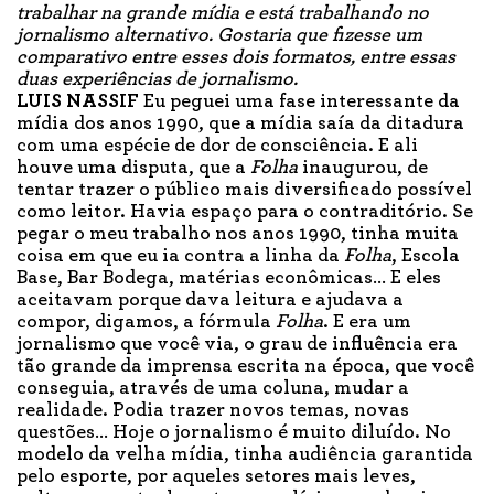
trabalhar na grande mídia e está trabalhando no
jornalismo alternativo. Gostaria que fizesse um
comparativo entre esses dois formatos, entre essas
duas experiências de jornalismo.
LUIS NASSIF
Eu peguei uma fase interessante da
mídia dos anos 1990, que a mídia saía da ditadura
com uma espécie de dor de consciência. E ali
houve uma disputa, que a
Folha
inaugurou, de
tentar trazer o público mais diversificado possível
como leitor. Havia espaço para o contraditório. Se
pegar o meu trabalho nos anos 1990, tinha muita
coisa em que eu ia contra a linha da
Folha
, Escola
Base, Bar Bodega, matérias econômicas… E eles
aceitavam porque dava leitura e ajudava a
compor, digamos, a fórmula
Folha
. E era um
jornalismo que você via, o grau de influência era
tão grande da imprensa escrita na época, que você
conseguia, através de uma coluna, mudar a
realidade. Podia trazer novos temas, novas
questões… Hoje o jornalismo é muito diluído. No
modelo da velha mídia, tinha audiência garantida
pelo esporte, por aqueles setores mais leves,