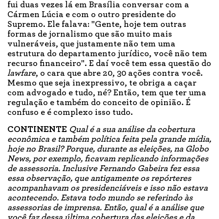
fui duas vezes lá em Brasília conversar com a
Cármen Lúcia e com o outro presidente do
Supremo. Ele falava: "Gente, hoje tem outras
formas de jornalismo que são muito mais
vulneráveis, que justamente não tem uma
estrutura do departamento jurídico, você não tem
recurso financeiro". E daí você tem essa questão do
lawfare
, o cara que abre 20, 30 ações contra você.
Mesmo que seja inexpressivo, te obriga a caçar
com advogado e tudo, né? Então, tem que ter uma
regulação e também do conceito de opinião. É
confuso e é complexo isso tudo.
CONTINENTE
Qual é a sua análise da cobertura
econômica e também política feita pela grande mídia,
hoje no Brasil? Porque, durante as eleições, na Globo
News, por exemplo, ficavam replicando informações
de assessoria. Inclusive Fernando Gabeira fez essa
essa observação, que antigamente os repórteres
acompanhavam os presidenciáveis e isso não estava
acontecendo. Estava todo mundo se referindo às
assessorias de imprensa. Então, qual é a análise que
você faz dessa última cobertura das eleições e da