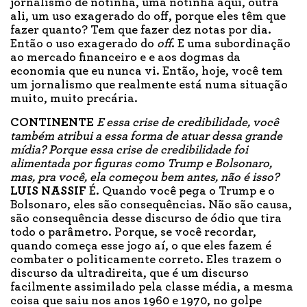
jornalismo de notinha, uma notinha aqui, outra
ali, um uso exagerado do off, porque eles têm que
fazer quanto? Tem que fazer dez notas por dia.
Então o uso exagerado do
off
. E uma subordinação
ao mercado financeiro e e aos dogmas da
economia que eu nunca vi. Então, hoje, você tem
um jornalismo que realmente está numa situação
muito, muito precária.
CONTINENTE
E essa crise de credibilidade, você
também atribui a essa forma de atuar dessa grande
mídia? Porque essa crise de credibilidade foi
alimentada por figuras como Trump e Bolsonaro,
mas, pra você, ela começou bem antes, não é isso?
LUIS NASSIF
É. Quando você pega o Trump e o
Bolsonaro, eles são consequências. Não são causa,
são consequência desse discurso de ódio que tira
todo o parâmetro. Porque, se você recordar,
quando começa esse jogo aí, o que eles fazem é
combater o politicamente correto. Eles trazem o
discurso da ultradireita, que é um discurso
facilmente assimilado pela classe média, a mesma
coisa que saiu nos anos 1960 e 1970, no golpe