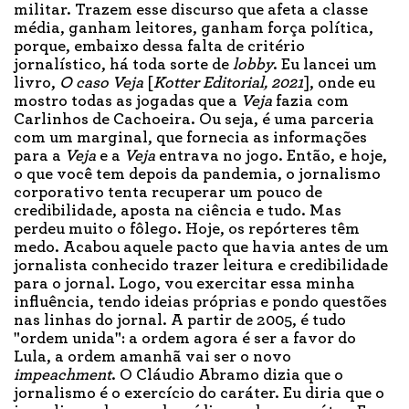
militar. Trazem esse discurso que afeta a classe
média, ganham leitores, ganham força política,
porque, embaixo dessa falta de critério
jornalístico, há toda sorte de
lobby
. Eu lancei um
livro,
O caso Veja
[
Kotter Editorial, 2021
], onde eu
mostro todas as jogadas que a
Veja
fazia com
Carlinhos de Cachoeira. Ou seja, é uma parceria
com um marginal, que fornecia as informações
para a
Veja
e a
Veja
entrava no jogo. Então, e hoje,
o que você tem depois da pandemia, o jornalismo
corporativo tenta recuperar um pouco de
credibilidade, aposta na ciência e tudo. Mas
perdeu muito o fôlego. Hoje, os repórteres têm
medo. Acabou aquele pacto que havia antes de um
jornalista conhecido trazer leitura e credibilidade
para o jornal. Logo, vou exercitar essa minha
influência, tendo ideias próprias e pondo questões
nas linhas do jornal. A partir de 2005, é tudo
"ordem unida": a ordem agora é ser a favor do
Lula, a ordem amanhã vai ser o novo
impeachment
. O Cláudio Abramo dizia que o
jornalismo é o exercício do caráter. Eu diria que o