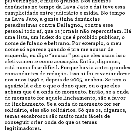
pulverização, é muito grande. Nós fizemos
denúncias no tempo da Lava Jato e daí teve essa
cumplicidade entre judiciário e mídia. No tempo
da Lava Jato, a gente tinha denúncias
pesadíssimas contra Dallagnol, contra esse
pessoal todo aí, que os jornais não repercutiam. Há
uma lista, um index do que é proibido publicar, o
nome de fulano e beltrano. Por exemplo, o meu
nome só aparece quando é pra me acusar de
esquerda, eu digo “acusar” porque eles usam isso
efetivamente como acusação. Então, digamos,
está numa fase difícil. Porque havia antes grandes
comandantes de redação. Isso aí foi esvaziando-se
nos anos 1990 e, depois de 2005, acabou. Se tem o
aquário
lá e diz o que o dono quer, ou o que eles
acham que é a onda do momento. Então, se a onda
do momento for aquele linchamento, são a favor
do linchamento. Se a onda do momento for ser
solidário, eles são solidários. Só que os, digamos,
temas escabrosos são muito mais fáceis de
conseguir criar onda do que os temas
legitimadores.