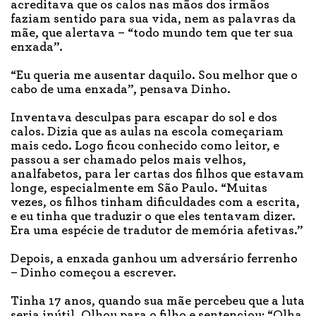
acreditava que os calos nas mãos dos irmãos
faziam sentido para sua vida, nem as palavras da
mãe, que alertava – “todo mundo tem que ter sua
enxada”.
“Eu queria me ausentar daquilo. Sou melhor que o
cabo de uma enxada”, pensava Dinho.
Inventava desculpas para escapar do sol e dos
calos. Dizia que as aulas na escola começariam
mais cedo. Logo ficou conhecido como leitor, e
passou a ser chamado pelos mais velhos,
analfabetos, para ler cartas dos filhos que estavam
longe, especialmente em São Paulo. “Muitas
vezes, os filhos tinham dificuldades com a escrita,
e eu tinha que traduzir o que eles tentavam dizer.
Era uma espécie de tradutor de memória afetivas.”
Depois, a enxada ganhou um adversário ferrenho
– Dinho começou a escrever.
Tinha 17 anos, quando sua mãe percebeu que a luta
seria inútil. Olhou para o filho e sentenciou: “Olha,