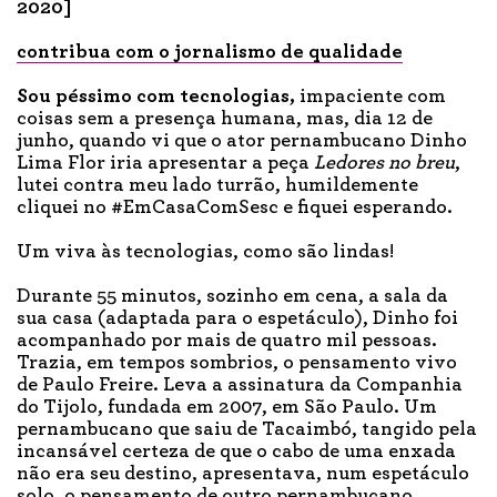
2020]
contribua com o jornalismo de qualidade
Sou péssimo
com tecnologias,
impaciente com
coisas sem a presença humana, mas, dia 12 de
junho, quando vi que o ator pernambucano Dinho
Lima Flor iria apresentar a peça
Ledores no breu
,
lutei contra meu lado turrão, humildemente
cliquei no #EmCasaComSesc e fiquei esperando.
Um viva às tecnologias, como são lindas!
Durante 55 minutos, sozinho em cena, a sala da
sua casa (adaptada para o espetáculo), Dinho foi
acompanhado por mais de quatro mil pessoas.
Trazia, em tempos sombrios, o pensamento vivo
de Paulo Freire. Leva a assinatura da Companhia
do Tijolo, fundada em 2007, em São Paulo. Um
pernambucano que saiu de Tacaimbó, tangido pela
incansável certeza de que o cabo de uma enxada
não era seu destino, apresentava, num espetáculo
solo, o pensamento de outro pernambucano,