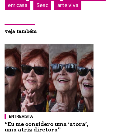
em casa
Sesc
arte viva
veja também
ENTREVISTA
“Eu me considero uma ‘atora’,
uma atriz diretora”