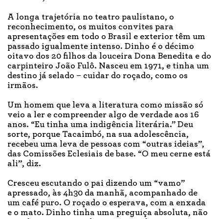
A longa trajetória no teatro paulistano, o
reconhecimento, os muitos convites para
apresentações em todo o Brasil e exterior têm um
passado igualmente intenso. Dinho é o décimo
oitavo dos 20 filhos da louceira Dona Benedita e do
carpinteiro João Fulô. Nasceu em 1971, e tinha um
destino já selado – cuidar do roçado, como os
irmãos.
Um homem que leva a literatura como missão só
veio a ler e compreender algo de verdade aos 16
anos. “Eu tinha uma indigência literária.” Deu
sorte, porque Tacaimbó, na sua adolescência,
recebeu uma leva de pessoas com “outras ideias”,
das Comissões Eclesiais de base. “O meu cerne está
ali”, diz.
Cresceu escutando o pai dizendo um “vamo”
apressado, às 4h30 da manhã, acompanhado de
um café puro. O roçado o esperava, com a enxada
e o mato. Dinho tinha uma preguiça absoluta, não