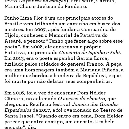
texto
Os pobres na estação
), Frei Betto, Cartola,
Manu Chao e Jackson do Pandeiro.
Dinho Lima Flor é um dos principais atores do
Brasil e vem trilhando um caminho em busca dos
mestres. Em 2007, após fundar a Companhia do
Tijolo, conheceu o Memorial de Patativa do
Assaré, e pensou: “Tenho que fazer algo sobre esse
poeta”. Em 2008, ele encarnava o próprio
Patativa, no premiado
Concerto de Ispinho e Fulô
.
Em 2013, era o poeta espanhol Garcia Lorca,
fuzilado pelos soldados do general Franco. A peça
era uma homenagem também a Mariana Piñeda, a
mulher que bordou a bandeira da República, e que
foi morta por não delatar seus companheiros.
Em 2016, foi a vez de encarnar Dom Hélder
Câmara, no aclamado
O avesso do claustro
, que
chegou ao Recife no festival
Janeiro dos Grandes
Espetáculos
de 2017, e foi ovacionado no Teatro de
Santa Isabel. “Quando entro em cena, Dom Helder
parece que entra comigo, um encosto. Um belo
encosto”, diz.