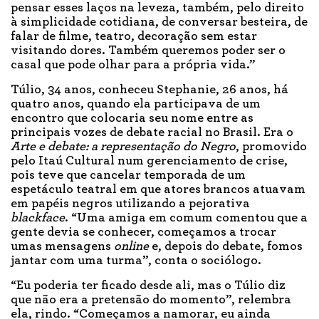
pensar esses laços na leveza, também, pelo direito
à simplicidade cotidiana, de conversar besteira, de
falar de filme, teatro, decoração sem estar
visitando dores. Também queremos poder ser o
casal que pode olhar para a própria vida.”
Túlio, 34 anos, conheceu Stephanie, 26 anos, há
quatro anos, quando ela participava de um
encontro que colocaria seu nome entre as
principais vozes de debate racial no Brasil. Era o
Arte e debate: a representação do Negro
, promovido
pelo Itaú Cultural num gerenciamento de crise,
pois teve que cancelar temporada de um
espetáculo teatral em que atores brancos atuavam
em papéis negros utilizando a pejorativa
blackface
. “Uma amiga em comum comentou que a
gente devia se conhecer, começamos a trocar
umas mensagens
online
e, depois do debate, fomos
jantar com uma turma”, conta o sociólogo.
“Eu poderia ter ficado desde ali, mas o Túlio diz
que não era a pretensão do momento”, relembra
ela, rindo. “Começamos a namorar, eu ainda