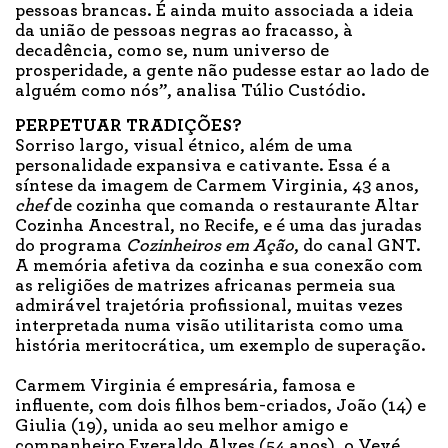
pessoas brancas. É ainda muito associada a ideia
da união de pessoas negras ao fracasso, à
decadência, como se, num universo de
prosperidade, a gente não pudesse estar ao lado de
alguém como nós”, analisa Túlio Custódio.
PERPETUAR TRADIÇÕES?
Sorriso largo, visual étnico, além de uma
personalidade expansiva e cativante. Essa é a
síntese da imagem de Carmem Virginia, 43 anos,
chef
de cozinha que comanda o restaurante Altar
Cozinha Ancestral, no Recife, e é uma das juradas
do programa
Cozinheiros em Ação
, do canal GNT.
A memória afetiva da cozinha e sua conexão com
as religiões de matrizes africanas permeia sua
admirável trajetória profissional, muitas vezes
interpretada numa visão utilitarista como uma
história meritocrática, um exemplo de superação.
Carmem Virginia é empresária, famosa e
influente, com dois filhos bem-criados, João (14) e
Giulia (19), unida ao seu melhor amigo e
companheiro Everaldo Alves (54 anos), o Vevé,