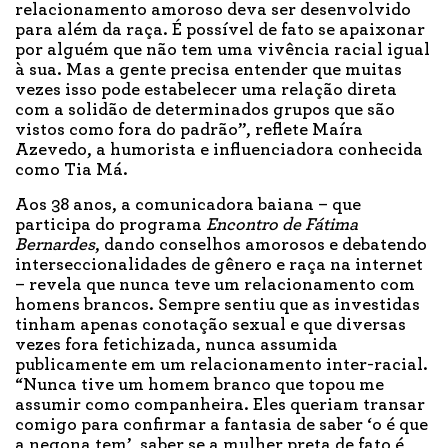
relacionamento amoroso deva ser desenvolvido
para além da raça. É possível de fato se apaixonar
por alguém que não tem uma vivência racial igual
à sua. Mas a gente precisa entender que muitas
vezes isso pode estabelecer uma relação direta
com a solidão de determinados grupos que são
vistos como fora do padrão”, reflete Maíra
Azevedo, a humorista e influenciadora conhecida
como Tia Má.
Aos 38 anos, a comunicadora baiana – que
participa do programa
Encontro de Fátima
Bernardes
, dando conselhos amorosos e debatendo
interseccionalidades de gênero e raça na internet
– revela que nunca teve um relacionamento com
homens brancos. Sempre sentiu que as investidas
tinham apenas conotação sexual e que diversas
vezes fora fetichizada, nunca assumida
publicamente em um relacionamento inter-racial.
“Nunca tive um homem branco que topou me
assumir como companheira. Eles queriam transar
comigo para confirmar a fantasia de saber ‘o é que
a negona tem’, saber se a mulher preta de fato é