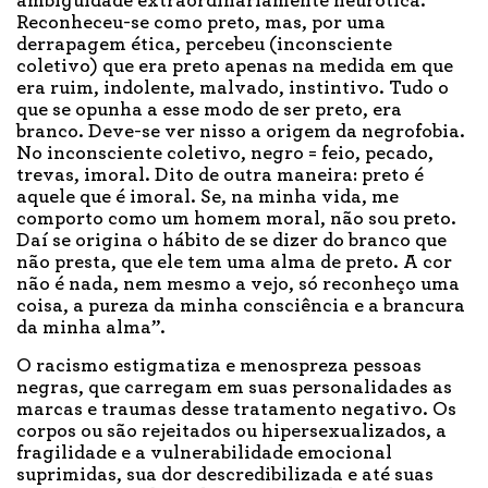
ambiguidade extraordinariamente neurótica.
Reconheceu-se como preto, mas, por uma
derrapagem ética, percebeu (inconsciente
coletivo) que era preto apenas na medida em que
era ruim, indolente, malvado, instintivo. Tudo o
que se opunha a esse modo de ser preto, era
branco. Deve-se ver nisso a origem da negrofobia.
No inconsciente coletivo, negro = feio, pecado,
trevas, imoral. Dito de outra maneira: preto é
aquele que é imoral. Se, na minha vida, me
comporto como um homem moral, não sou preto.
Daí se origina o hábito de se dizer do branco que
não presta, que ele tem uma alma de preto. A cor
não é nada, nem mesmo a vejo, só reconheço uma
coisa, a pureza da minha consciência e a brancura
da minha alma”.
O racismo estigmatiza e menospreza pessoas
negras, que carregam em suas personalidades as
marcas e traumas desse tratamento negativo. Os
corpos ou são rejeitados ou hipersexualizados, a
fragilidade e a vulnerabilidade emocional
suprimidas, sua dor descredibilizada e até suas