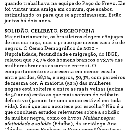
quando trabalhava na equipe do Paço do Frevo. Ele
foi visitar uma amiga em comum, que acabou
estimulando-os para que se aproximassem. Estão
juntos há dois anos.
SOLIDÃO, CELIBATO, NEGROFOBIA
Majoritariamente, os brasileiros elegem cônjuges
de mesma raça, mas o grupo que menos casa é o de
negros. O Censo Demográfico de 2010 –
Nupcialidade, fecundidade e migração, do IBGE,
relatou que 73,7% dos homens brancos e 73,7% das
mulheres brancas casam-se entre si. O
comportamento se apresenta em menor escala
entre pardos, 68,1%, e negros, 50,3%, com parceiros
de mesma cor. A maioria (52%) das mulheres
negras está solteira e entre as mais velhas (acima
de 50 anos) estão as que mais sofrem do celibato
definitivo (jamais ter uma união estável em toda
vida). Será que isso acontece por escolha? Não é o
que concluem estudos relevantes sobre a solidão
da mulher negra, como os livros
Mulher negra:
afetividade e solidão
(Edufba), da socióloga Ana
Cláudia Lemos Pacheco, e
Virou regra?
(Scortecci,